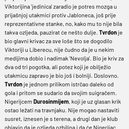
Viktorijina 'jedinica' zaradio je potres mozga u
prijašnjoj utakmici protiv Jabloneca, još prije
reprezentativne stanke, no, kako mu to nije bila
takva ozljeda, pauzirat će nešto dulje.
Tvrdon
je
bio glavni krivac za sve loše što se dogodilo
Viktoriji u Liberecu, nije čudno da je u nekim
medijima dobio i nadimak 'Nevolja'. Bio je kriv za
dva od tri pogotka, ali potez koji je obilježio
utakmicu zapravo je bio još i bolniji. Doslovno.
Tvrdon
je jednom prilikom istrčao daleko od
gola i pritom se sudario da svojim suigračem.
Nigerijcem
Durosinmijem
, koji je uz glasan krik
ostao ležati na travnjaku. Nije mogao nastaviti
susret, iznesen je s terena, a drugi dan je klub
objavio da je ozljeda ozbiljna i da će Nigerijac