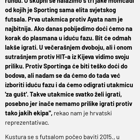
rundu. U skupni se nalazimo s tri jake momčadi
od kojih je Sporting sama elita svjetskog
futsala. Prva utakmica protiv Ayata nam je
najbitnija. Ako danas pobijedimo doći ćemo na
korak do plasmana u iduću fazu. Bit će odmah
lakše igrati. U večerašnjem dvoboju, ali i onom
sutrašnjem protiv HIT-a iz Kijeva vidimo svoju
priliku. Protiv Sportinga će biti teško doći do
bodova, ali nadam se da ćemo do tada već
izboriti iduću fazu i da ćemo odigrati utakmicu
'za gušt'. Takve utakmice svatko želi igrati,
posebno jer inače nemamo prilike igrati protiv
tako jakih ekipa",
rekao nam je hrvatski
reprezentativac.
Kustura se s futsalom počeo baviti 2015., u