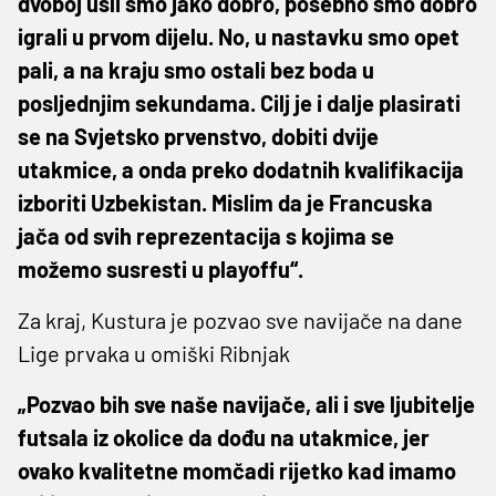
dvoboj ušli smo jako dobro, posebno smo dobro
igrali u prvom dijelu. No, u nastavku smo opet
pali, a na kraju smo ostali bez boda u
posljednjim sekundama. Cilj je i dalje plasirati
se na Svjetsko prvenstvo, dobiti dvije
utakmice, a onda preko dodatnih kvalifikacija
izboriti Uzbekistan. Mislim da je Francuska
jača od svih reprezentacija s kojima se
možemo susresti u playoffu“.
Za kraj, Kustura je pozvao sve navijače na dane
Lige prvaka u omiški Ribnjak
„Pozvao bih sve naše navijače, ali i sve ljubitelje
futsala iz okolice da dođu na utakmice, jer
ovako kvalitetne momčadi rijetko kad imamo