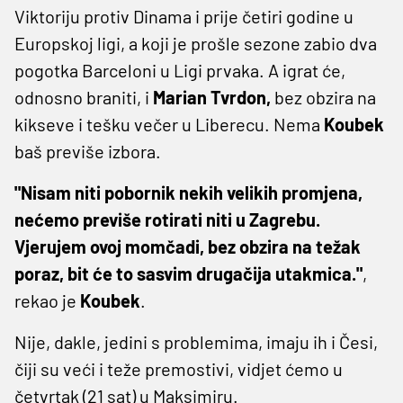
Viktoriju protiv Dinama i prije četiri godine u
Europskoj ligi, a koji je prošle sezone zabio dva
pogotka Barceloni u Ligi prvaka. A igrat će,
odnosno braniti, i
Marian Tvrdon,
bez obzira na
kikseve i tešku večer u Liberecu. Nema
Koubek
baš previše izbora.
"Nisam niti pobornik nekih velikih promjena,
nećemo previše rotirati niti u Zagrebu.
Vjerujem ovoj momčadi, bez obzira na težak
poraz, bit će to sasvim drugačija utakmica."
,
rekao je
Koubek
.
Nije, dakle, jedini s problemima, imaju ih i Česi,
čiji su veći i teže premostivi, vidjet ćemo u
četvrtak (21 sat) u Maksimiru.