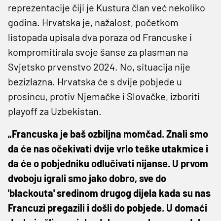
reprezentacije čiji je Kustura član već nekoliko
godina. Hrvatska je, nažalost, početkom
listopada upisala dva poraza od Francuske i
kompromitirala svoje šanse za plasman na
Svjetsko prvenstvo 2024. No, situacija nije
bezizlazna. Hrvatska će s dvije pobjede u
prosincu, protiv Njemačke i Slovačke, izboriti
playoff za Uzbekistan.
„Francuska je baš ozbiljna momčad. Znali smo
da će nas očekivati dvije vrlo teške utakmice i
da će o pobjedniku odlučivati nijanse. U prvom
dvoboju igrali smo jako dobro, sve do
'blackouta' sredinom drugog dijela kada su nas
Francuzi pregazili i došli do pobjede. U domaći