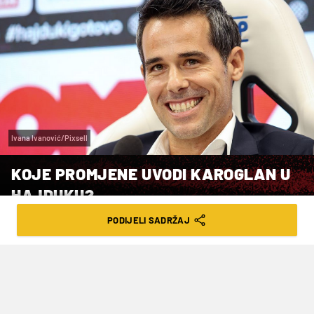
Ivana Ivanović/Pixsell
KOJE PROMJENE UVODI KAROGLAN U
HAJDUKU?
PODIJELI SADRŽAJ
VRIJEME ČITANJA: 4MIN | SRI. 25.10.23. | 08:23