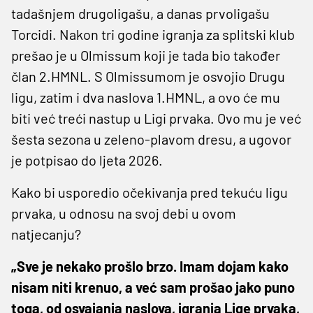
tadašnjem drugoligašu, a danas prvoligašu
Torcidi. Nakon tri godine igranja za splitski klub
prešao je u Olmissum koji je tada bio također
član 2.HMNL. S Olmissumom je osvojio Drugu
ligu, zatim i dva naslova 1.HMNL, a ovo će mu
biti već treći nastup u Ligi prvaka. Ovo mu je već
šesta sezona u zeleno-plavom dresu, a ugovor
je potpisao do ljeta 2026.
Kako bi usporedio očekivanja pred tekuću ligu
prvaka, u odnosu na svoj debi u ovom
natjecanju?
„Sve je nekako prošlo brzo. Imam dojam kako
nisam niti krenuo, a već sam prošao jako puno
toga, od osvajanja naslova, igranja Lige prvaka,