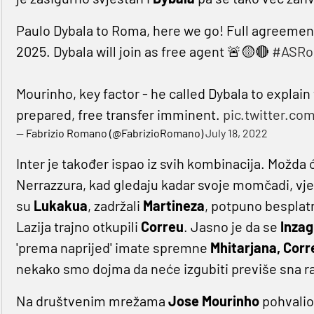
Paulo Dybala to Roma, here we go! Full agreement i
2025. Dybala will join as free agent 🚨🟡🔴
#ASR
Mourinho, key factor - he called Dybala to explain
prepared, free transfer imminent.
pic.twitter.c
— Fabrizio Romano (@FabrizioRomano)
July 18, 2022
Inter je također ispao iz svih kombinacija. Možda ć
Nerrazzura, kad gledaju kadar svoje momčadi, vj
su
Lukakua
, zadržali
Martineza
, potpuno besplat
Lazija trajno otkupili
Correu
. Jasno je da se
Inzag
'prema naprijed' imate spremne
Mhitarjana, Corr
nekako smo dojma da neće izgubiti previše sna r
Na društvenim mrežama
Jose Mourinho
pohvalio 