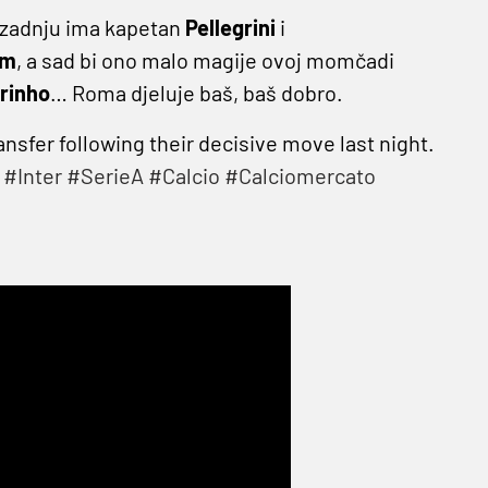
 i zadnju ima kapetan
Pellegrini
i
am
, a sad bi ono malo magije ovoj momčadi
rinho
… Roma djeluje baš, baš dobro.
nsfer following their decisive move last night.
#Inter
#SerieA
#Calcio
#Calciomercato