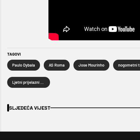
TAGOVI
Paulo Dybala
AS Roma
Jose Mourinho
Ljetni prijelazni rok 2022.
SLJEDEĆA VIJEST