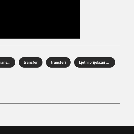
nogometni transferi
transfer
transferi
Ljetni prijelazni rok