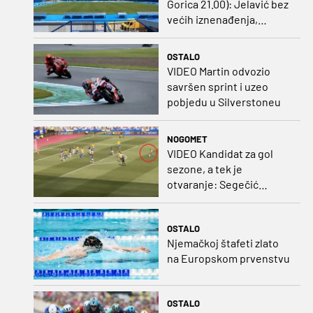
Gorica 21.00): Jelavić bez
većih iznenađenja,
Carević u vatru gurnuo
klinca
OSTALO
VIDEO Martin odvozio
savršen sprint i uzeo
pobjedu u Silverstoneu
NOGOMET
VIDEO Kandidat za gol
sezone, a tek je
otvaranje: Segečić
bombom probio West
Ham!
OSTALO
Njemačkoj štafeti zlato
na Europskom prvenstvu
OSTALO