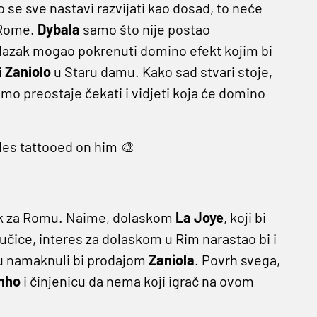
ko se sve nastavi razvijati kao dosad, to neće
a Rome.
Dybala
samo što nije postao
dolazak mogao pokrenuti domino efekt kojim bi
i
Zaniolo
u Staru damu. Kako sad stvari stoje,
amo preostaje čekati i vidjeti koja će domino
les tattooed on him 🎨
orak za Romu. Naime, dolaskom
La Joye
, koji bi
čice, interes za dolaskom u Rim narastao bi i
edu namaknuli bi prodajom
Zaniola
. Povrh svega,
nho
i činjenicu da nema koji igrač na ovom