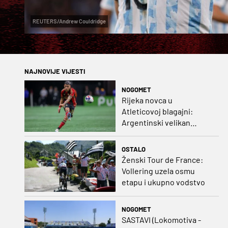
REUTERS/Andrew Couldridge
NAJNOVIJE VIJESTI
NOGOMET
Rijeka novca u
Atleticovoj blagajni:
Argentinski velikan
doveo Almadu i oborio
rekord lige
OSTALO
Ženski Tour de France:
Vollering uzela osmu
etapu i ukupno vodstvo
NOGOMET
SASTAVI (Lokomotiva -