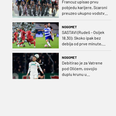
Francuz upisao prvu
pobjedu karijere, Scaroni
preuzeo ukupno vodstvo
u Poljskoj
NOGOMET
SASTAVI (Rudeš - Osijek
18.30): Skoko ipak bez
debija od prve minute,
gosti promijenili
napadača u odnosu na
NOGOMET
prvo kolo
Debitirao je za Vatrene
pod Olićem, osvojio
duplu krunu u
Rumunjskoj pa preselio
na Cipar