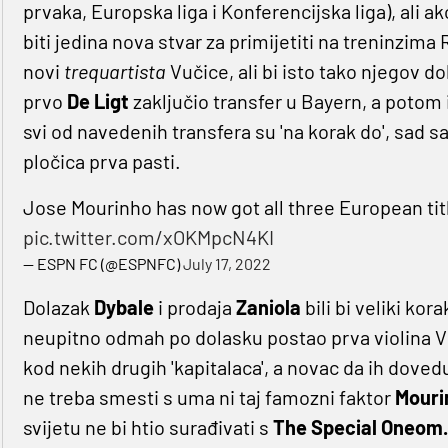
prvaka, Europska liga i Konferencijska liga), ali a
biti jedina nova stvar za primijetiti na treninzim
novi
trequartista
Vučice, ali bi isto tako njegov 
prvo
De
Ligt
zaključio transfer u Bayern, a potom 
svi od navedenih transfera su 'na korak do', sad s
pločica prva pasti.
Jose Mourinho has now got all three European tit
pic.twitter.com/xOKMpcN4KI
— ESPN FC (@ESPNFC)
July 17, 2022
Dolazak
Dybale
i prodaja
Zaniola
bili bi veliki k
neupitno odmah po dolasku postao prva violina Vu
kod nekih drugih 'kapitalaca', a novac da ih dov
ne treba smesti s uma ni taj famozni faktor
Mouri
svijetu ne bi htio surađivati s
The Special Oneom.