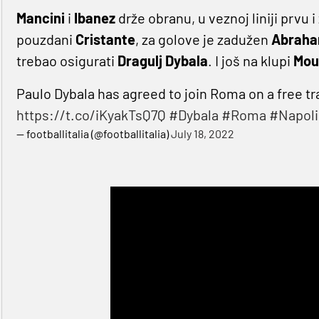
Mancini
i
Ibanez
drže obranu, u veznoj liniji prvu
pouzdani
Cristante
, za golove je zadužen
Abrah
trebao osigurati
Dragulj
Dybala
. I još na klupi
Mou
Paulo Dybala has agreed to join Roma on a free tra
https://t.co/iKyakTsQ7Q
#Dybala
#Roma
#Napoli
— footballitalia (@footballitalia)
July 18, 2022