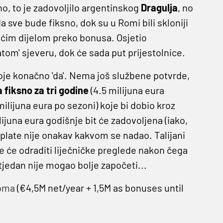
o, to je zadovoljilo argentinskog
Dragulja
, no
da sve bude fiksno, dok su u Romi bili skloniji
ćim dijelom preko bonusa. Osjetio
ogatom' sjeveru, dok će sada put prijestolnice.
voje konačno 'da'. Nema još službene potvrde,
a fiksno za tri godine
(4.5 milijuna eura
milijuna eura po sezoni) koje bi dobio kroz
lijuna eura godišnje bit će zadovoljena (iako,
isplate nije onakav kakvom se nadao. Talijani
je će odraditi liječničke preglede nakon čega
jedan nije mogao bolje započeti...
oma
(€4,5M net/year + 1,5M as bonuses until