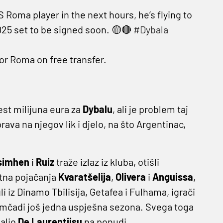
 Roma player in the next hours, he’s flying to
025 set to be signed soon. 🟡🔴
#Dybala
or Roma on free transfer.
est milijuna eura za
Dybalu
, ali je problem taj
rava na njegov lik i djelo, na što Argentinac,
simhen
i
Ruiz
traže izlaz iz kluba, otišli
etna pojačanja
Kvaratšelija
,
Olivera
i
Anguissa
,
gli iz Dinamo Tbilisija, Getafea i Fulhama, igrači
 momčadi još jedna uspješna sezona. Svega toga
alio
De Laurentiisu
na ponudi.