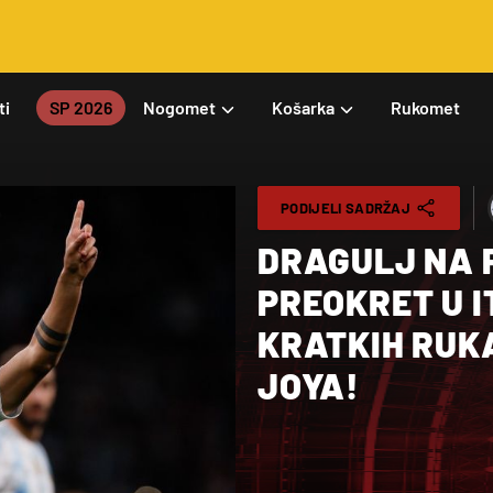
ti
SP 2026
Nogomet
Košarka
Rukomet
PODIJELI SADRŽAJ
DRAGULJ NA P
PREOKRET U I
KRATKIH RUKA
JOYA!