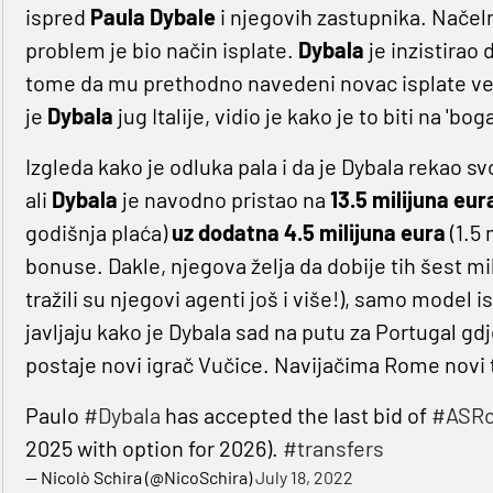
ispred
Paula
Dybale
i njegovih zastupnika. Načeln
problem je bio način isplate.
Dybala
je inzistirao 
tome da mu prethodno navedeni novac isplate ve
je
Dybala
jug Italije, vidio je kako je to biti na 'b
Izgleda kako je odluka pala i da je Dybala rekao s
ali
Dybala
je navodno pristao na
13.5 milijuna eur
godišnja plaća)
uz dodatna 4.5 milijuna eura
(1.5 
bonuse. Dakle, njegova želja da dobije tih šest mi
tražili su njegovi agenti još i više!), samo model 
javljaju kako je Dybala sad na putu za Portugal gd
postaje novi igrač Vučice. Navijačima Rome novi t
Paulo
#Dybala
has accepted the last bid of
#ASR
2025 with option for 2026).
#transfers
— Nicolò Schira (@NicoSchira)
July 18, 2022