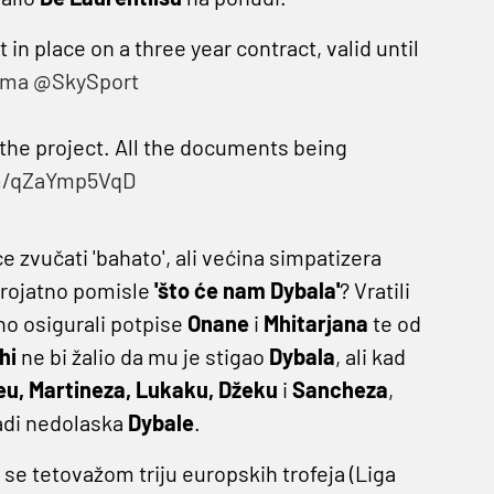
n place on a three year contract, valid until
oma
@SkySport
 the project. All the documents being
om/qZaYmp5VqD
e zvučati 'bahato', ali većina simpatizera
erojatno pomisle
'što će nam Dybala'
? Vratili
no osigurali potpise
Onane
i
Mhitarjana
te od
hi
ne bi žalio da mu je stigao
Dybala
, ali kad
eu, Martineza, Lukaku, Džeku
i
Sancheza
,
adi nedolaska
Dybale
.
se tetovažom triju europskih trofeja (Liga