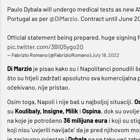
Paulo Dybala will undergo medical tests as new AS
Portugal as per
@DiMarzio
. Contract until June 2
Official statement being prepared, huge signing f
pic.twitter.com/3BlQ5ygo2Q
— Fabrizio Romano (@FabrizioRomano)
July 18, 2022
Di Marzio
je pisao kako su i Napolitanci ponudili š
što su htjeli zadržati apsolutno sva komercijalna p
očekivano, nije pristao.
Osim toga, Napoli i nije baš u najboljoj situaciji.
O
su
Koulibaly, Insigne, Milik
i
Ospina
, dok su ovolj
na koje je potrošeno
36 milijuna eura
i koji su sti
koji nisu 'uvjerili navijače' da je pred njihovom
je zasigurno svjestan i
Dybala
pa se tako već zahv