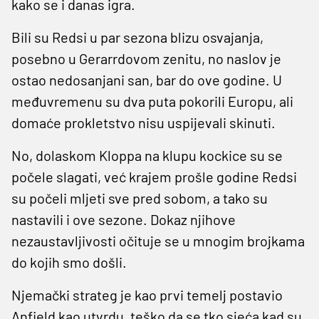
kako se i danas igra.
Bili su Redsi u par sezona blizu osvajanja,
posebno u Gerarrdovom zenitu, no naslov je
ostao nedosanjani san, bar do ove godine. U
međuvremenu su dva puta pokorili Europu, ali
domaće prokletstvo nisu uspijevali skinuti.
No, dolaskom Kloppa na klupu kockice su se
počele slagati, već krajem prošle godine Redsi
su počeli mljeti sve pred sobom, a tako su
nastavili i ove sezone. Dokaz njihove
nezaustavljivosti očituje se u mnogim brojkama
do kojih smo došli.
Njemački strateg je kao prvi temelj postavio
Anfield kao utvrdu, teško da se tko sjeća kad su