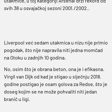
utakmice, u toj kategoriji Arsenal drži rekord od
svih 38 u osvajačkoj sezoni 2001./2002..
Liverpool već sedam utakmica u nizu nije primio
pogodak, što nije napravila niti jedna momčad
na Otoku u zadnjih 10 godina.
No, osim što je obrana beton, ona je i efikasna.
Virgil van Dijk od kad je stigao u siječnju 2018.
godine postigao je osam golova za Redse, što je
doseg kojim se ne može pohvaliti niti jedan
branič u ligi.