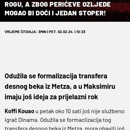
ROGU, A ZBOG PERIĆEVE OZLJEDE
MOGAO BI DOĆI I JEDAN STOPER!
VRIJEME ČITANJA: 3MIN | PET. 02.02.24. | 10:23
Odužila se formalizacija transfera
desnog beka iz Metza, a u Maksimiru
imaju još ideja za prijelazni rok
Koffi Kouao
u petak oko 10 sati još nije službeno
igrač Dinama. Odužila se formaclizacija tog
transfera desnog beka iz Metza, mora obaviti još