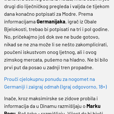
drugi dio liječničkog pregleda i valjda će tijekom
dana konačno potpisati za Modre. Prema
informacijama
Germanijaka
, igrač iz Obale
Bjelokosti, trebao bi potpisati na tri i pol godine.
No, pričekajmo još dok sve ne bude gotovo,
nikad se ne zna može li se nešto zakomplicirati,
poučeni iskustvom onog ljetnog, ali i ovog
zimskog mercata, pušemo na hladno. Ne bi bilo
prvi put da posao u zadnji tren propadne.
Prouči cjelokupnu ponudu za nogomet na
Germaniji i zaigraj odmah (Igraj odgovorno, 18+)
Inače, kroz maksimirske se zidove probila i
informacija da u Dinamu razmišljaju o
Marku
Rogu.
Baš tako - razmišljaju. Vijest da bi bivši