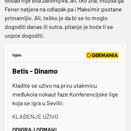
dosad nije bila zanimljiva, ali, tko zna, možda ga
Fener natjera na odlazak pa i Maksimir postane
primamljiv. Ali, teško je da bi se to moglo
dogoditi danas ili sutra, pitanje je hoće li se
uopće dogoditi.
Oglas
Betis - Dinamo
Kladite se uživo na prvu utakmicu
međukola nokaut faze Konferencijske lige
koja se igra u Sevilli:
KLAĐENJE UŽIVO
ODIGRAJ ODMAH!