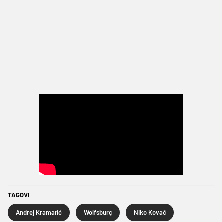
TAGOVI
Andrej Kramarić
Wolfsburg
Niko Kovač