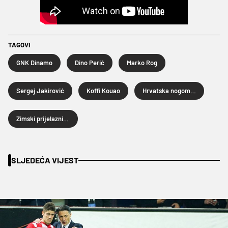
TAGOVI
GNK Dinamo
Dino Perić
Marko Rog
Sergej Jakirović
Koffi Kouao
Hrvatska nogometna liga
Zimski prijelazni rok 2024.
SLJEDEĆA VIJEST