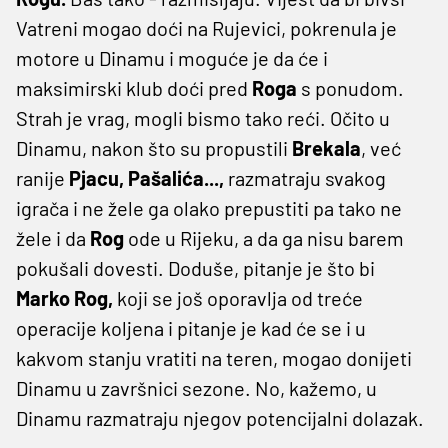
Vatreni mogao doći na Rujevici, pokrenula je
motore u Dinamu i moguće je da će i
maksimirski klub doći pred
Roga
s ponudom.
Strah je vrag, mogli bismo tako reći. Očito u
Dinamu, nakon što su propustili
Brekala
, već
ranije
Pjacu, Pašalića...,
razmatraju svakog
igrača i ne žele ga olako prepustiti pa tako ne
žele i da
Rog
ode u Rijeku, a da ga nisu barem
pokušali dovesti. Doduše, pitanje je što bi
Marko Rog,
koji se još oporavlja od treće
operacije koljena i pitanje je kad će se i u
kakvom stanju vratiti na teren, mogao donijeti
Dinamu u završnici sezone. No, kažemo, u
Dinamu razmatraju njegov potencijalni dolazak.