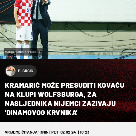
Marko Lukunic/PIXSELL
E. GRGIĆ
KRAMARIĆ MOŽE PRESUDITI KOVAČU
NA KLUPI WOLFSBURGA, ZA
NASLJEDNIKA NIJEMCI ZAZIVAJU
'DINAMOVOG KRVNIKA'
VRIJEME ČITANJA: 3MIN | PET. 02.02.24. | 10:23