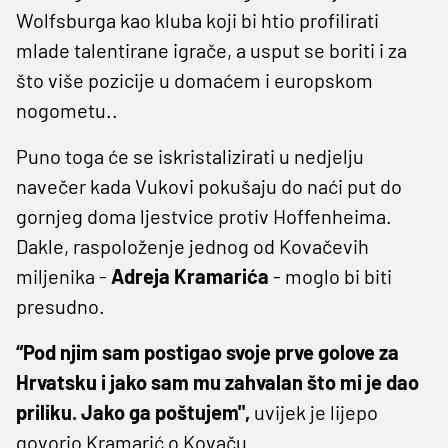
Wolfsburga kao kluba koji bi htio profilirati
mlade talentirane igrače, a usput se boriti i za
što više pozicije u domaćem i europskom
nogometu..
Puno toga će se iskristalizirati u nedjelju
navečer kada Vukovi pokušaju do naći put do
gornjeg doma ljestvice protiv Hoffenheima.
Dakle, raspoloženje jednog od Kovačevih
miljenika -
Adreja Kramarića
- moglo bi biti
presudno.
“Pod njim sam postigao svoje prve golove za
Hrvatsku i jako sam mu zahvalan što mi je dao
priliku. Jako ga poštujem",
uvijek je lijepo
govorio Kramarić o Kovaču.