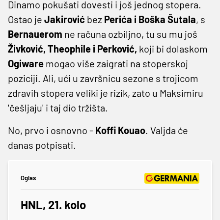
Dinamo pokušati dovesti i još jednog stopera.
Ostao je
Jakirović
bez
Perića i Boška Šutala
, s
Bernauerom
ne računa ozbiljno, tu su mu još
Živković, Theophile i Perković,
koji bi dolaskom
Ogiware
mogao više zaigrati na stoperskoj
poziciji. Ali, ući u završnicu sezone s trojicom
zdravih stopera veliki je rizik, zato u Maksimiru
'češljaju' i taj dio tržišta.
No, prvo i osnovno -
Koffi Kouao
. Valjda će
danas potpisati.
Oglas
HNL, 21. kolo