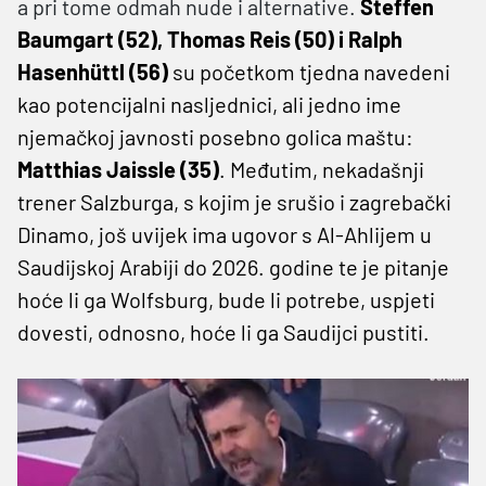
a pri tome odmah nude i alternative.
Steffen
Baumgart (52), Thomas Reis (50) i Ralph
Hasenhüttl (56)
su početkom tjedna navedeni
kao potencijalni nasljednici, ali jedno ime
njemačkoj javnosti posebno golica maštu:
Matthias Jaissle (35)
. Međutim, nekadašnji
trener Salzburga, s kojim je srušio i zagrebački
Dinamo, još uvijek ima ugovor s Al-Ahlijem u
Saudijskoj Arabiji do 2026. godine te je pitanje
hoće li ga Wolfsburg, bude li potrebe, uspjeti
dovesti, odnosno, hoće li ga Saudijci pustiti.