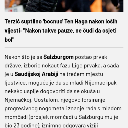
Terzić suptilno 'bocnuo' Ten Haga nakon loših
vijesti: "Nakon takve pauze, ne čudi da osjeti
bol"
Nakon što je sa
Salzburgom
postao prvak
države, izborio nokaut fazu Lige prvaka, a sada
je u
Saudijskoj Arabiji
na trećem mjestu
ljestvice, moguće je da se mladi Nijemac ipak
nekako uspije dogovoriti da se okuša u
Njemačkoj. Uostalom, njegovo forsiranje
progresivnog nogometa i znanje rada s mladom
momčadi (prosjek momčadi u Salzburgu mu je
bio 23 godine), iznimno odgovara viziji