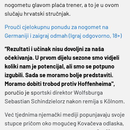
nogometu glavom plaća trener, a to je u ovom
slučaju hrvatski stručnjak.
Prouči cjelokupnu ponudu za nogomet na
Germaniji i zaigraj odmah (Igraj odgovorno, 18+)
“Rezultati i učinak nisu dovoljni za naša
očekivanja. U prvom dijelu sezone smo vidjeli
koliki nam je potencijal, ali smo se potpuno
izgubili. Sada se moramo bolje predstaviti.
Moramo dobiti trobod protiv Hoffenheima",
poručio je s
portski direktor Wolfsburga
Sebastian Schindzielorz nakon remija s Kölnom.
Već tjednima njemački mediji popunjavaju svoje
stupce pričom oko mogućeg Kovačeva odlaska,