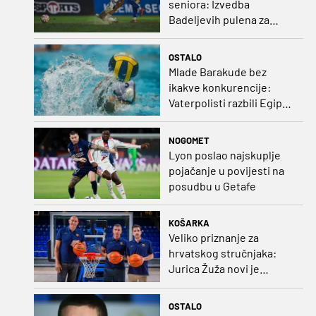
seniora: Izvedba
Badeljevih pulena za
čistu peticu protiv
Bruggea!
OSTALO
Mlade Barakude bez
ikakve konkurencije:
Vaterpolisti razbili Egipat
za polufinale SP-a!
NOGOMET
Lyon poslao najskuplje
pojačanje u povijesti na
posudbu u Getafe
KOŠARKA
Veliko priznanje za
hrvatskog stručnjaka:
Jurica Žuža novi je
pomoćni trener
Barcelone!
OSTALO