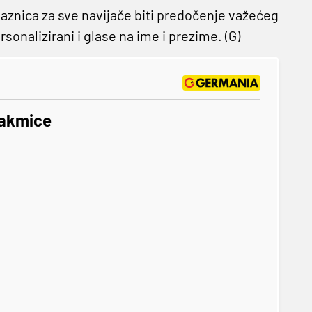
laznica za sve navijače biti predočenje važećeg
onalizirani i glase na ime i prezime. (G)
utakmice