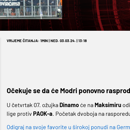
VRIJEME ČITANJA: 1MIN | NED. 03.03.24. | 13:18
Očekuje se da će Modri ponovno rasprod
U četvrtak 07. ožujka
Dinamo
će na
Maksimiru
odi
lige protiv
PAOK-a
. Početak dvoboja na rasporedu j
Odigraj na svoje favorite u širokoj ponudi na Germa