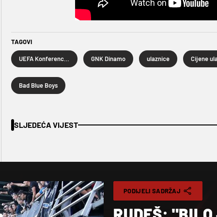
TAGOVI
UEFA Konferencijska liga
GNK Dinamo
ulaznice
Cijene ul
Bad Blue Boys
SLJEDEĆA VIJEST
PODIJELI SADRŽAJ
RUDEŠ: "BILO