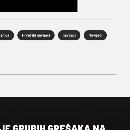
aznica
Hrvatski navijači
navijači
Navijači
 JE GRUBIH GREŠAKA NA