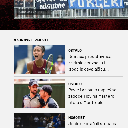
Borna Jaksic/PIXSELL
NAJNOVIJE VIJESTI
OSTALO
Domaća predstavnica
kreirala senzaciju i
izbacila osvajačicu
Roland Garrosa
OSTALO
Pavić i Arevalo uspješno
započeli lov na Masters
titulu u Montrealu
NOGOMET
Juniori koračali stopama