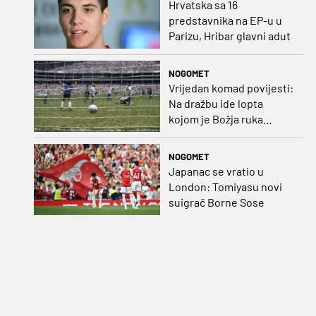
Hrvatska sa 16
predstavnika na EP-u u
Parizu, Hribar glavni adut
NOGOMET
Vrijedan komad povijesti:
Na dražbu ide lopta
kojom je Božja ruka
postigla gol
NOGOMET
Japanac se vratio u
London: Tomiyasu novi
suigrač Borne Sose