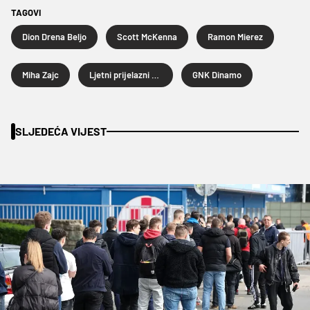
TAGOVI
Dion Drena Beljo
Scott McKenna
Ramon Mierez
Miha Zajc
Ljetni prijelazni rok 2025.
GNK Dinamo
SLJEDEĆA VIJEST