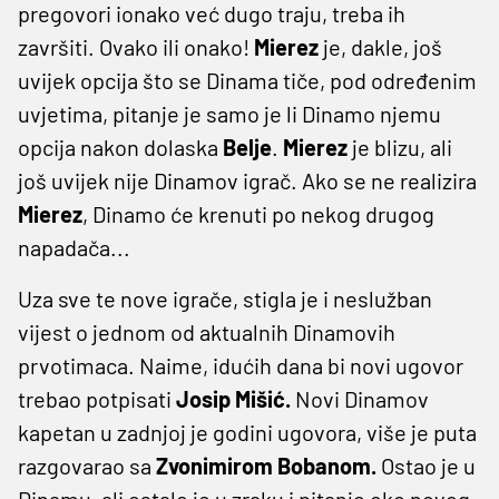
pregovori ionako već dugo traju, treba ih
završiti. Ovako ili onako!
Mierez
je, dakle, još
uvijek opcija što se Dinama tiče, pod određenim
uvjetima, pitanje je samo je li Dinamo njemu
opcija nakon dolaska
Belje
.
Mierez
je blizu, ali
još uvijek nije Dinamov igrač. Ako se ne realizira
Mierez
, Dinamo će krenuti po nekog drugog
napadača...
Uza sve te nove igrače, stigla je i neslužban
vijest o jednom od aktualnih Dinamovih
prvotimaca. Naime, idućih dana bi novi ugovor
trebao potpisati
Josip Mišić.
Novi Dinamov
kapetan u zadnjoj je godini ugovora, više je puta
razgovarao sa
Zvonimirom Bobanom.
Ostao je u
Dinamu, ali ostalo je u zraku i pitanje oko novog