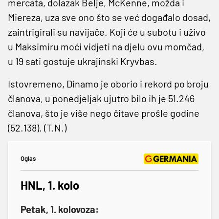
mercata, dolazak Belje, McKenne, možda i
Miereza, uza sve ono što se već događalo dosad,
zaintrigirali su navijače. Koji će u subotu i uživo
u Maksimiru moći vidjeti na djelu ovu momčad,
u 19 sati gostuje ukrajinski Kryvbas.
Istovremeno, Dinamo je oborio i rekord po broju
članova, u ponedjeljak ujutro bilo ih je 51.246
članova, što je više nego čitave prošle godine
(52.138). (T.N.)
Oglas
HNL, 1. kolo
Petak, 1. kolovoza: