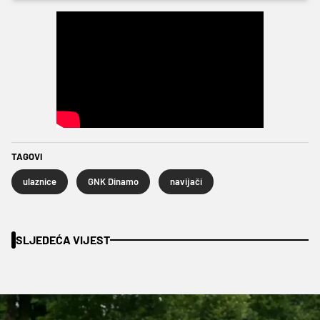
TAGOVI
ulaznice
GNK Dinamo
navijači
SLJEDEĆA VIJEST