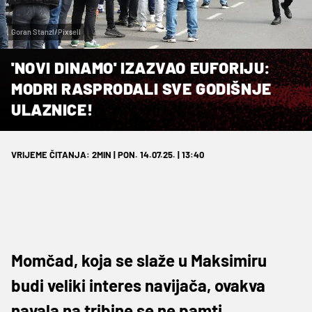
Goran Stanzl/Pixsell
'NOVI DINAMO' IZAZVAO EUFORIJU:
MODRI RASPRODALI SVE GODIŠNJE
ULAZNICE!
VRIJEME ČITANJA: 2MIN | PON. 14.07.25. | 13:40
Momčad, koja se slaže u Maksimiru
budi veliki interes navijača, ovakva
navala na tribine se ne pamti