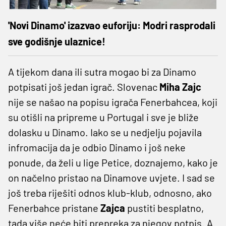
'Novi Dinamo' izazvao euforiju: Modri rasprodali
sve godišnje ulaznice!
A tijekom dana ili sutra mogao bi za Dinamo
potpisati još jedan igrač. Slovenac
Miha Zajc
nije se našao na popisu igrača Fenerbahcea, koji
su otišli na pripreme u Portugal i sve je bliže
dolasku u Dinamo. Iako se u nedjelju pojavila
infromacija da je odbio Dinamo i još neke
ponude, da želi u lige Petice, doznajemo, kako je
on načelno pristao na Dinamove uvjete. I sad se
još treba riješiti odnos klub-klub, odnosno, ako
Fenerbahce pristane
Zajca
pustiti besplatno,
tada više neće biti prepreka za njegov potpis. A