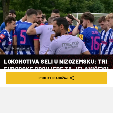
Foto: NK Lokomotiva
LOKOMOTIVA SELI U NIZOZEMSKU: TRI
EUROPSKE PROVJERE ZA JELAVIĆEVU
MOMČAD
PODIJELI SADRŽAJ
VRIJEME ČITANJA: 2MIN | PON. 14.07.25. | 13:40