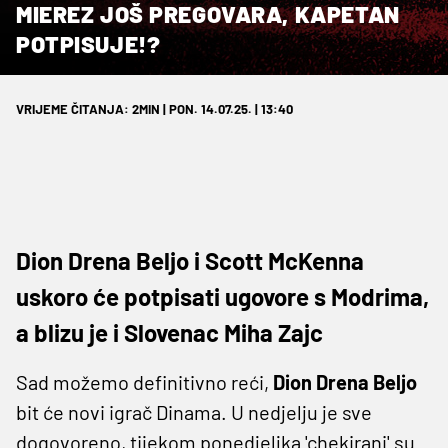
MIEREZ JOŠ PREGOVARA, KAPETAN
POTPISUJE!?
VRIJEME ČITANJA: 2MIN | PON. 14.07.25. | 13:40
Dion Drena Beljo i Scott McKenna
uskoro će potpisati ugovore s Modrima,
a blizu je i Slovenac Miha Zajc
Sad možemo definitivno reći,
Dion Drena Beljo
bit će novi igrač Dinama. U nedjelju je sve
dogovoreno, tijekom ponedjeljka 'chekirani' su