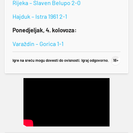
Rijeka – Slaven Belupo 2-0
Hajduk – Istra 1961 2-1
Ponedjeljak, 4. kolovoza:
Varaždin – Gorica 1-1
Igre na sreću mogu dovesti do ovisnosti. Igraj odgovorno.