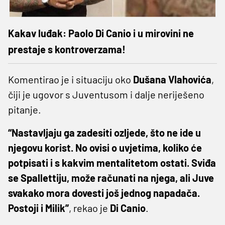
Kakav luđak: Paolo Di Canio i u mirovini ne
prestaje s kontroverzama!
Komentirao je i situaciju oko
Dušana Vlahovića
,
čiji je ugovor s Juventusom i dalje neriješeno
pitanje.
“Nastavljaju ga zadesiti ozljede, što ne ide u
njegovu korist. No ovisi o uvjetima, koliko će
potpisati i s kakvim mentalitetom ostati. Sviđa
se Spallettiju, može računati na njega, ali Juve
svakako mora dovesti još jednog napadača.
Postoji i Milik”
, rekao je
Di Canio
.