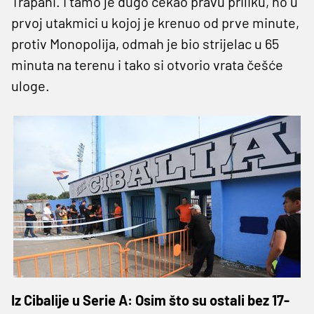
Trapani. I tamo je dugo čekao pravu priliku, no u
prvoj utakmici u kojoj je krenuo od prve minute,
protiv Monopolija, odmah je bio strijelac u 65
minuta na terenu i tako si otvorio vrata češće
uloge.
Iz Cibalije u Serie A: Osim što su ostali bez 17-