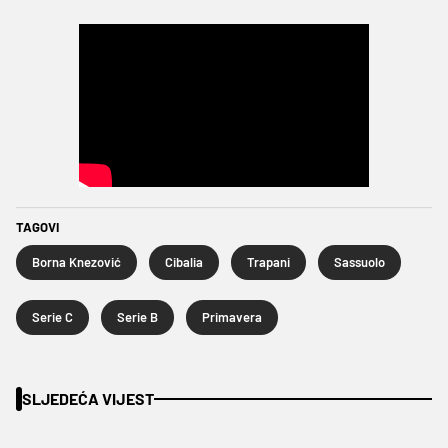
TAGOVI
Borna Knezović
Cibalia
Trapani
Sassuolo
Serie C
Serie B
Primavera
SLJEDEĆA VIJEST