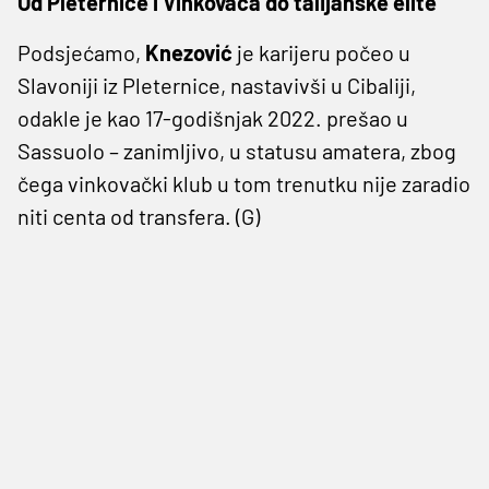
Od Pleternice i Vinkovaca do talijanske elite
Podsjećamo,
Knezović
je karijeru počeo u
Slavoniji iz Pleternice, nastavivši u Cibaliji,
odakle je kao 17-godišnjak 2022. prešao u
Sassuolo – zanimljivo, u statusu amatera, zbog
čega vinkovački klub u tom trenutku nije zaradio
niti centa od transfera. (G)