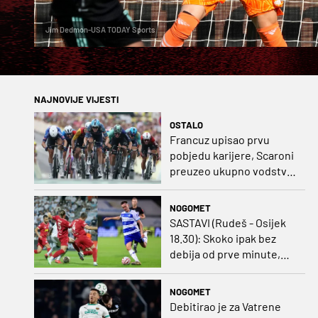
Jim Dedmon-USA TODAY Sports
NAJNOVIJE VIJESTI
OSTALO
Francuz upisao prvu
pobjedu karijere, Scaroni
preuzeo ukupno vodstvo
u Poljskoj
NOGOMET
SASTAVI (Rudeš - Osijek
18.30): Skoko ipak bez
debija od prve minute,
gosti promijenili
napadača u odnosu na
NOGOMET
prvo kolo
Debitirao je za Vatrene