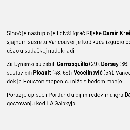
Sinoć je nastupio je i bivši igrač Rijeke
Damir Kre
sjajnom susretu Vancouver je kod kuće izgubio od
ušao u sudačkoj nadoknadi.
Za Dynamo su zabili
Carrasquilla
(29),
Dorsey
(36,
sastav bili
Picault
(48, 66) i
Veselinović
(54). Vanc
dok je Houston stepenicu niže s bodom manje.
Poraz je upisao i Portland u čijim redovima igra
Da
gostovanju kod LA Galaxyja.