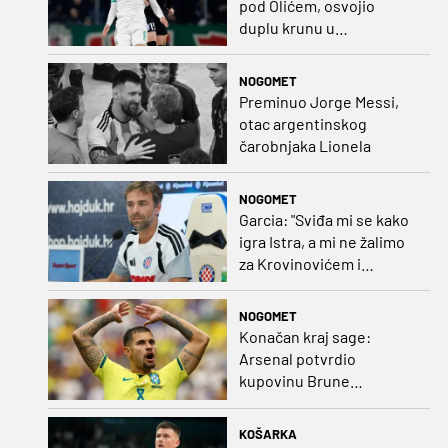
pod Olićem, osvojio
duplu krunu u
Rumunjskoj pa preselio
na Cipar
NOGOMET
Preminuo Jorge Messi,
otac argentinskog
čarobnjaka Lionela
NOGOMET
Garcia: "Sviđa mi se kako
igra Istra, a mi ne žalimo
za Krovinovićem i
Guillamonom. Selahi?
Nismo u kontaktu"
NOGOMET
Konačan kraj sage:
Arsenal potvrdio
kupovinu Brune
Guimaraesa
KOŠARKA