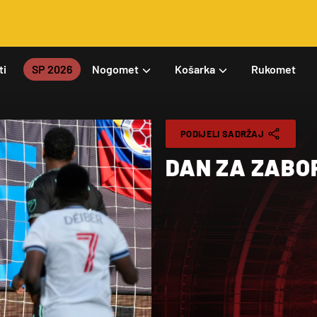
ti
SP 2026
Nogomet
Košarka
Rukomet
PODIJELI SADRŽAJ
DAN ZA ZABO