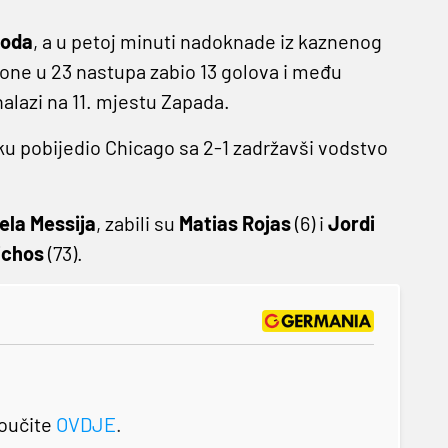
ooda
, a u petoj minuti nadoknade iz kaznenog
zone u 23 nastupa zabio 13 golova i među
nalazi na 11. mjestu Zapada.
u pobijedio Chicago sa 2-1 zadržavši vodstvo
ela Messija
, zabili su
Matias Rojas
(6) i
Jordi
ichos
(73).
roučite
OVDJE
.