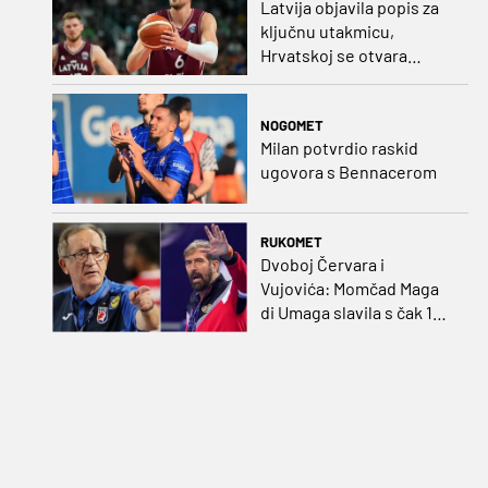
Latvija objavila popis za
ključnu utakmicu,
Hrvatskoj se otvara
velika prilika
NOGOMET
Milan potvrdio raskid
ugovora s Bennacerom
RUKOMET
Dvoboj Červara i
Vujovića: Momčad Maga
di Umaga slavila s čak 12
golova razlike