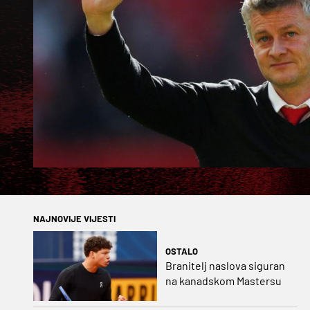
NAJNOVIJE VIJESTI
OSTALO
Branitelj naslova siguran
na kanadskom Mastersu