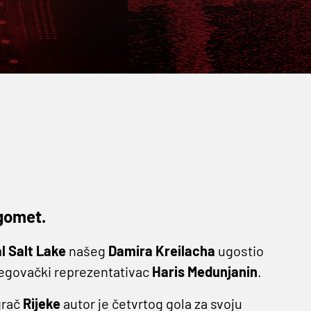
ogomet.
l Salt Lake
našeg
Damira Kreilacha
ugostio
cegovački reprezentativac
Haris Medunjanin
.
grač
Rijeke
autor je četvrtog gola za svoju