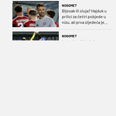
NOGOMET
Bljesak ili oluja? Hajduk u
prilici za četiri pobjede u
nizu, ali prva sljedeća je
najvažnija
NOGOMET
Lokosi na Maksimiru
traže drugu pobjedu u
nizu, Gorica stiže po
iskupljenje i bolje izdanje
nego na otvaranju
NOGOMET
Déjà-vu za Osijek: Opet
Velika Gorica i lov na tri
boda, ali ovog puta protiv
Rudeša
KOŠARKA
Zahuktava se Split:
Nakon dvojice
povratnika, stigao i sjajni