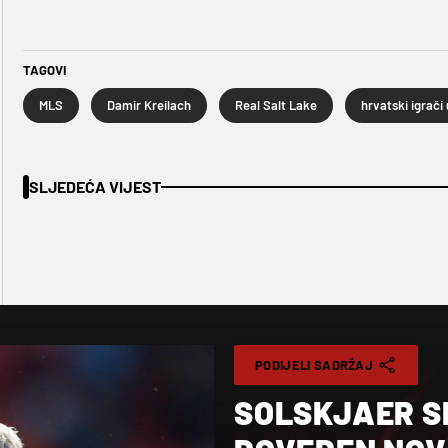
TAGOVI
MLS
Damir Kreilach
Real Salt Lake
SLJEDEĆA VIJEST
PODIJELI SADRŽAJ
SOLSKJAER S