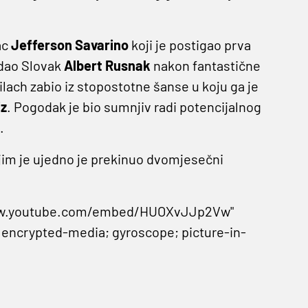
ac
Jefferson Savarino
koji je postigao prva
odao Slovak
Albert Rusnak
nakon fantastične
lach zabio iz stopostotne šanse u koju ga je
iz
. Pogodak je bio sumnjiv radi potencijalnog
.
jim je ujedno je prekinuo dvomjesečni
//www.youtube.com/embed/HUOXvJJp2Vw"
 encrypted-media; gyroscope; picture-in-