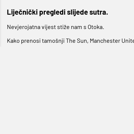
Liječnički pregledi slijede sutra.
Nevjerojatna vijest stiže nam s Otoka.
Kako prenosi tamošnji The Sun, Manchester United
u pitanju. Prema pisanju tamošnjeg tabloida, Crve
Leicestera, Harrya Maguirea za 60 milijuna funti o
će ići naknadno.
To znači da će na osnovnih 67 milijuna eura, ići jo
milijuna eura. To je za pet milijuna eura više od tra
Southamptona prešao u Liverpool prije godinu i po
transfer jednog stopera u pitanju.
The Sun navodi kako su Lisice već pronašle zamj
starijeg Lewisa Dunka koji bi trebao doći iz Bright