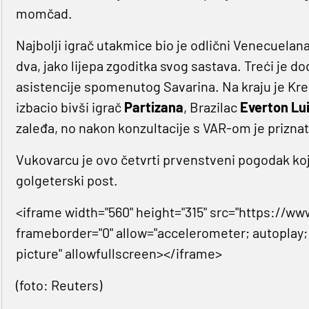
momčad.
Najbolji igrač utakmice bio je odlični Venecuelan
dva, jako lijepa zgoditka svog sastava. Treći je d
asistencije spomenutog Savarina. Na kraju je Krei
izbacio bivši igrač
Partizana
, Brazilac
Everton Lu
zaleđa, no nakon konzultacije s VAR-om je priznat
Vukovarcu je ovo četvrti prvenstveni pogodak ko
golgeterski post.
<iframe width="560" height="315" src="https:
frameborder="0" allow="accelerometer; autoplay;
picture" allowfullscreen></iframe>
(foto: Reuters)