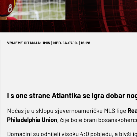
VRIJEME ČITANJA: 1MIN | NED. 14.07.19. | 16:28
I s one strane Atlantika se igra dobar n
Noćas je u sklopu sjevernoameričke MLS lige
Rea
Philadelphia Union
, čije boje brani bosanskoher
Domaćini su odnijeli visoku 4:0 pobjedu, a bivši i