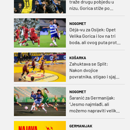
traže drugu pobjedu u
nizu, Gorica stiže po
iskupljenje i bolje izdanje
nego na otvaranju
NOGOMET
Déjà-vu za Osijek: Opet
Velika Gorica i lov na tri
boda, ali ovog puta protiv
Rudeša
KOŠARKA
Zahuktava se Split:
Nakon dvojice
povratnika, stigao i sjajni
šuter
NOGOMET
Šaranić za Germanijak:
“Jesmo najmlađi, ali
možemo napraviti velike
stvari. Dinamo? Bez njega
ne bih bio igrač kakav
GERMANIJAK
sam danas“