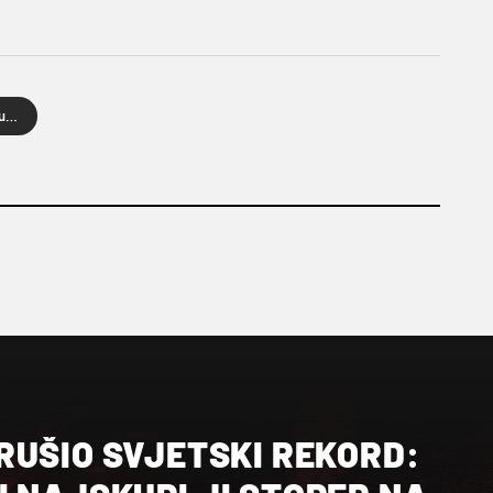
hrvatski igrači u inozemstvu
RUŠIO SVJETSKI REKORD: