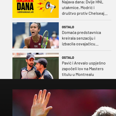
Najava dana: Dvije HNL
utakmice, Modrić i
društvo protiv Chelseaja,
početak nizozemske lige
i druge Bundeslige
OSTALO
Domaća predstavnica
kreirala senzaciju i
izbacila osvajačicu
Roland Garrosa
OSTALO
Pavić i Arevalo uspješno
započeli lov na Masters
titulu u Montrealu