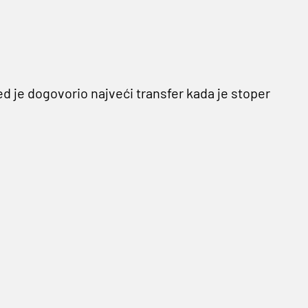
 je dogovorio najveći transfer kada je stoper
ni vragovi su dogovorili dolazak braniča
snovice, uz još dodatnih 20 milijuna funti koji
š 22 milijuna, što će ukupno biti gotovo 90
nsfera Virgila van Dijka koji je iz
l dana te je do sada držao rekord kada je
enu za 26-godišnjeg stopera u vidu godinu
ona za 45 milijuna funti.