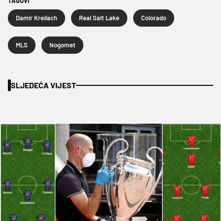
TAGOVI
Damir Kreilach
Real Salt Lake
Colorado
MLS
Nogomet
SLJEDEĆA VIJEST