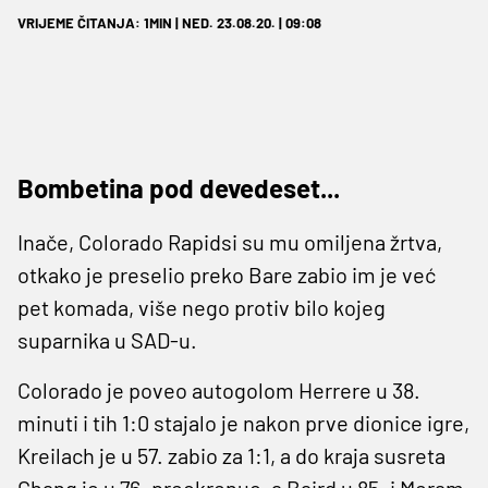
VRIJEME ČITANJA: 1MIN | NED. 23.08.20. | 09:08
Bombetina pod devedeset...
Inače, Colorado Rapidsi su mu omiljena žrtva,
otkako je preselio preko Bare zabio im je već
pet komada, više nego protiv bilo kojeg
suparnika u SAD-u.
Colorado je poveo autogolom Herrere u 38.
minuti i tih 1:0 stajalo je nakon prve dionice igre,
Kreilach je u 57. zabio za 1:1, a do kraja susreta
Chang je u 76. preokrenuo, a Baird u 85. i Meram