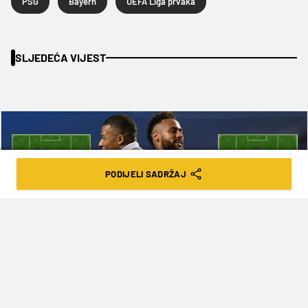
PSG
Bayern
UEFA Liga prvaka
SLJEDEĆA VIJEST
PODIJELI SADRŽAJ
KAKO JE PSG IZGLEDAO PRIJE ŠEIKA,