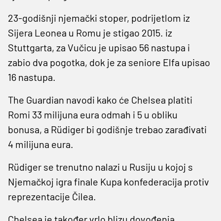
23-godišnji njemački stoper, podrijetlom iz
Sijera Leonea u Romu je stigao 2015. iz
Stuttgarta, za Vučicu je upisao 56 nastupa i
zabio dva pogotka, dok je za seniore Elfa upisao
16 nastupa.
The Guardian navodi kako će Chelsea platiti
Romi 33 milijuna eura odmah i 5 u obliku
bonusa, a Rüdiger bi godišnje trebao zarađivati
4 milijuna eura.
Rüdiger se trenutno nalazi u Rusiju u kojoj s
Njemačkoj igra finale Kupa konfederacija protiv
reprezentacije Čilea.
Chelsea je također vrlo blizu dovođenja