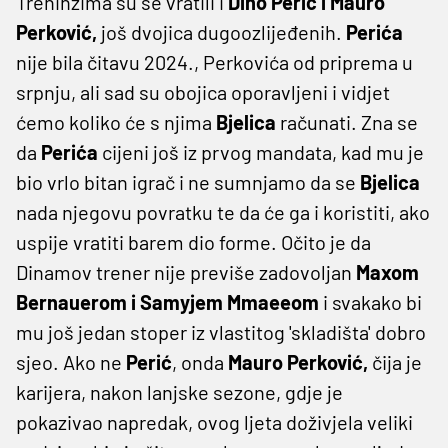
Treninzima su se vratili i
Dino Perić i Mauro
Perković,
još dvojica dugoozlijeđenih.
Perića
nije bila čitavu 2024., Perkovića od priprema u
srpnju, ali sad su obojica oporavljeni i vidjet
ćemo koliko će s njima
Bjelica
računati. Zna se
da
Perića
cijeni još iz prvog mandata, kad mu je
bio vrlo bitan igrač i ne sumnjamo da se
Bjelica
nada njegovu povratku te da će ga i koristiti, ako
uspije vratiti barem dio forme. Očito je da
Dinamov trener nije previše zadovoljan
Maxom
Bernauerom i Samyjem Mmaeeom
i svakako bi
mu još jedan stoper iz vlastitog 'skladišta' dobro
sjeo. Ako ne
Perić
, onda
Mauro Perković,
čija je
karijera, nakon lanjske sezone, gdje je
pokazivao napredak, ovog ljeta doživjela veliki