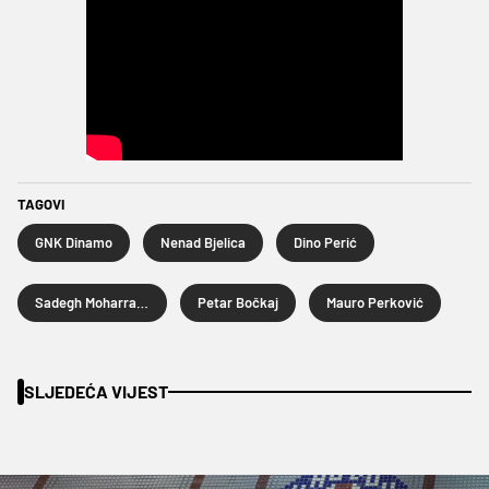
TAGOVI
GNK Dinamo
Nenad Bjelica
Dino Perić
Sadegh Moharrami
Petar Bočkaj
Mauro Perković
SLJEDEĆA VIJEST