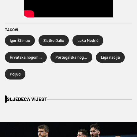
TAGOVI
Igor Štimac
Zlatko Dalić
Luka Modrić
Hrvatska nogometna reprezentacija
Portugalska nogometna reprezentacija
Liga nacija
Poljud
SLJEDEĆA VIJEST