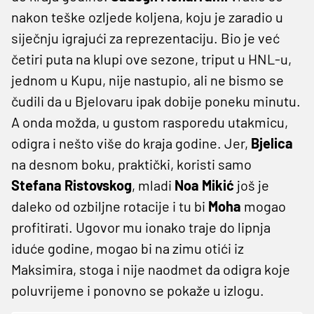
nakon teške ozljede koljena, koju je zaradio u
siječnju igrajući za reprezentaciju. Bio je već
četiri puta na klupi ove sezone, triput u HNL-u,
jednom u Kupu, nije nastupio, ali ne bismo se
čudili da u Bjelovaru ipak dobije poneku minutu.
A onda možda, u gustom rasporedu utakmicu,
odigra i nešto više do kraja godine. Jer,
Bjelica
na desnom boku, praktički, koristi samo
Stefana Ristovskog
, mladi
Noa Mikić
još je
daleko od ozbiljne rotacije i tu bi
Moha
mogao
profitirati. Ugovor mu ionako traje do lipnja
iduće godine, mogao bi na zimu otići iz
Maksimira, stoga i nije naodmet da odigra koje
poluvrijeme i ponovno se pokaže u izlogu.