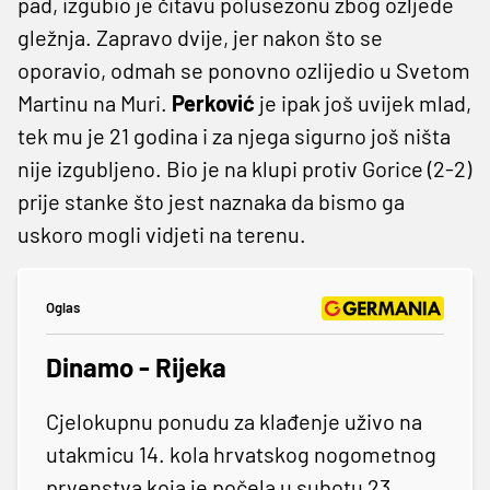
pad, izgubio je čitavu polusezonu zbog ozljede
gležnja. Zapravo dvije, jer nakon što se
oporavio, odmah se ponovno ozlijedio u Svetom
Martinu na Muri.
Perković
je ipak još uvijek mlad,
tek mu je 21 godina i za njega sigurno još ništa
nije izgubljeno. Bio je na klupi protiv Gorice (2-2)
prije stanke što jest naznaka da bismo ga
uskoro mogli vidjeti na terenu.
Oglas
Dinamo - Rijeka
Cjelokupnu ponudu za klađenje uživo na
utakmicu 14. kola hrvatskog nogometnog
prvenstva koja je počela u subotu 23.