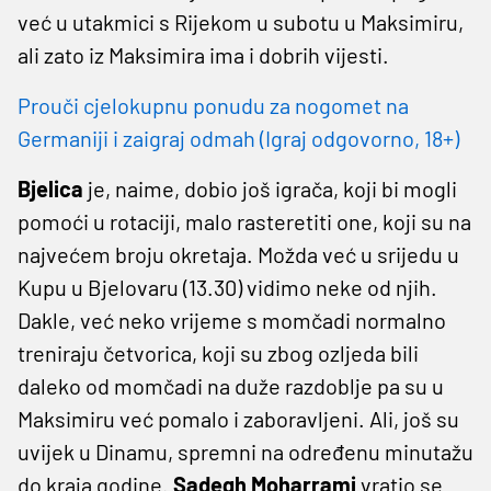
već u utakmici s Rijekom u subotu u Maksimiru,
ali zato iz Maksimira ima i dobrih vijesti.
Prouči cjelokupnu ponudu za nogomet na
Germaniji i zaigraj odmah (Igraj odgovorno, 18+)
Bjelica
je, naime, dobio još igrača, koji bi mogli
pomoći u rotaciji, malo rasteretiti one, koji su na
najvećem broju okretaja. Možda već u srijedu u
Kupu u Bjelovaru (13.30) vidimo neke od njih.
Dakle, već neko vrijeme s momčadi normalno
treniraju četvorica, koji su zbog ozljeda bili
daleko od momčadi na duže razdoblje pa su u
Maksimiru već pomalo i zaboravljeni. Ali, još su
uvijek u Dinamu, spremni na određenu minutažu
do kraja godine.
Sadegh Moharrami
vratio se