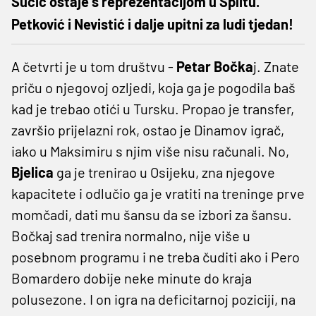
Sučić ostaje s reprezentacijom u Splitu.
Petković i Nevistić i dalje upitni za ludi tjedan!
A četvrti je u tom društvu -
Petar Bočka
j. Znate
priču o njegovoj ozljedi, koja ga je pogodila baš
kad je trebao otići u Tursku. Propao je transfer,
završio prijelazni rok, ostao je Dinamov igrač,
iako u Maksimiru s njim više nisu računali. No,
Bjelica
ga je trenirao u Osijeku, zna njegove
kapacitete i odlučio ga je vratiti na treninge prve
momčadi, dati mu šansu da se izbori za šansu.
Bočkaj sad trenira normalno, nije više u
posebnom programu i ne treba čuditi ako i Pero
Bomardero dobije neke minute do kraja
polusezone. I on igra na deficitarnoj poziciji, na