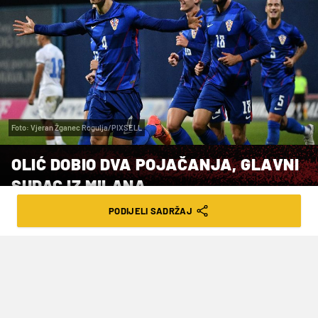
Foto: Vjeran Žganec Rogulja/PIXSELL
OLIĆ DOBIO DVA POJAČANJA, GLAVNI
SUDAC IZ MILANA
PODIJELI SADRŽAJ
VRIJEME ČITANJA: 3MIN | PON. 18.11.24. | 08:45