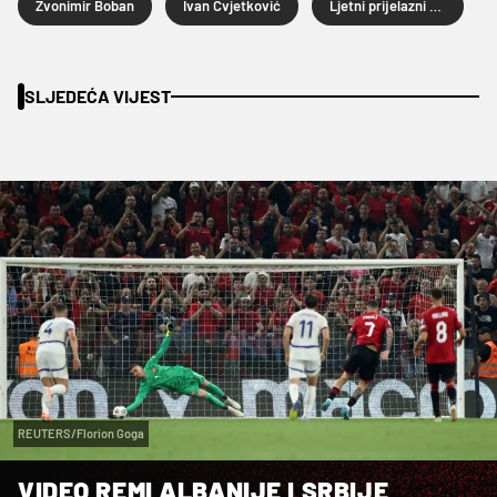
Zvonimir Boban
Ivan Cvjetković
Ljetni prijelazni rok 2025.
SLJEDEĆA VIJEST
REUTERS/Florion Goga
VIDEO REMI ALBANIJE I SRBIJE