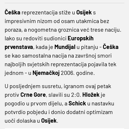
Češka
reprezentacija stiže u
Osijek
s
impresivnim nizom od osam utakmica bez
poraza, a nogometna groznica već trese naciju.
Iako su redoviti sudionici
Europskih
prvenstava
, kada je
Mundijal
u pitanju -
Češka
se kao samostalna nacija na završnoj smori
najboljih svjetskih reprezentacija pojavila tek
jednom - u
Njemačkoj
2006. godine.
U posljednjem susretu, igranom ovaj petak
protiv
Crne
Gore
, slavili su 2:0.
Hložek
je
pogodio u prvom dijelu, a
Schick
u nastavku
potvrdio pobjedu i donio dodatni optimizam
uoči dolaska u
Osijek
.