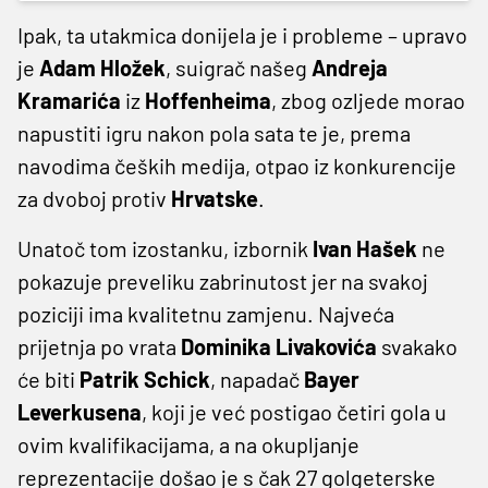
Ipak, ta utakmica donijela je i probleme – upravo
je
Adam
Hložek
, suigrač našeg
Andreja
Kramarića
iz
Hoffenheima
, zbog ozljede morao
napustiti igru nakon pola sata te je, prema
navodima čeških medija, otpao iz konkurencije
za dvoboj protiv
Hrvatske
.
Unatoč tom izostanku, izbornik
Ivan
Hašek
ne
pokazuje preveliku zabrinutost jer na svakoj
poziciji ima kvalitetnu zamjenu. Najveća
prijetnja po vrata
Dominika
Livakovića
svakako
će biti
Patrik
Schick
, napadač
Bayer
Leverkusena
, koji je već postigao četiri gola u
ovim kvalifikacijama, a na okupljanje
reprezentacije došao je s čak 27 golgeterske