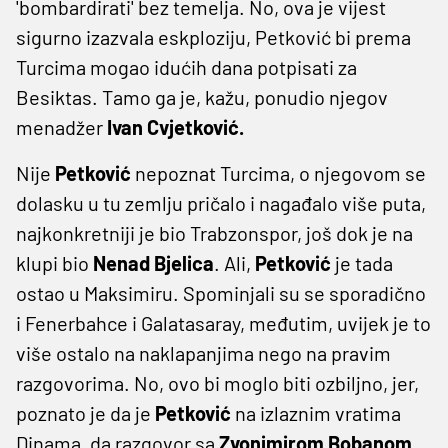
'bombardirati' bez temelja. No, ova je vijest
sigurno izazvala eskploziju, Petković bi prema
Turcima mogao idućih dana potpisati za
Besiktas. Tamo ga je, kažu, ponudio njegov
menadžer
Ivan Cvjetković.
Nije
Petković
nepoznat Turcima, o njegovom se
dolasku u tu zemlju pričalo i nagađalo više puta,
najkonkretniji je bio Trabzonspor, još dok je na
klupi bio
Nenad Bjelica
. Ali,
Petković
je tada
ostao u Maksimiru. Spominjali su se sporadično
i Fenerbahce i Galatasaray, međutim, uvijek je to
više ostalo na naklapanjima nego na pravim
razgovorima. No, ovo bi moglo biti ozbiljno, jer,
poznato je da je
Petković
na izlaznim vratima
Dinama, da razgovor sa
Zvonimirom Bobanom