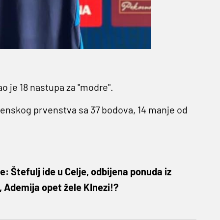
o je 18 nastupa za "modre".
venskog prvenstva sa 37 bodova, 14 manje od
: Štefulj ide u Celje, odbijena ponuda iz
, Ademija opet žele KInezi!?