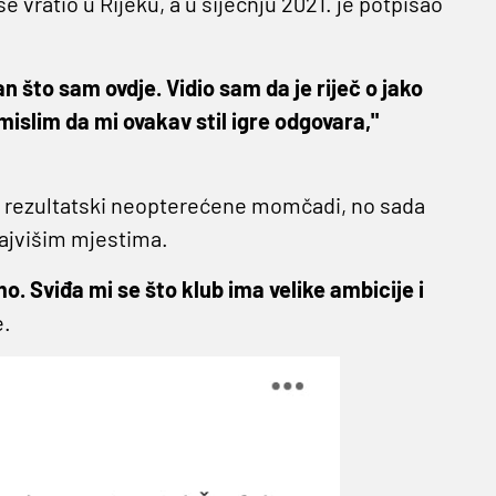
vratio u Rijeku, a u siječnju 2021. je potpisao
n što sam ovdje. Vidio sam da je riječ o jako
 mislim da mi ovakav stil igre odgovara,"
 dio rezultatski neopterećene momčadi, no sada
najvišim mjestima.
o. Sviđa mi se što klub ima velike ambicije i
e.