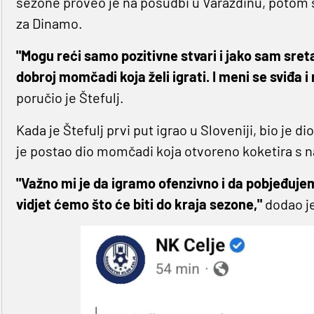
sezone proveo je na posudbi u Varaždinu, potom se 
za Dinamo.
"Mogu reći samo pozitivne stvari i jako sam sreta
dobroj momčadi koja želi igrati. I meni se sviđa i
poručio je Štefulj.
Kada je Štefulj prvi put igrao u Sloveniji, bio je
je postao dio momčadi koja otvoreno koketira s 
"Važno mi je da igramo ofenzivno i da pobjeđujem
vidjet ćemo što će biti do kraja sezone,"
dodao j