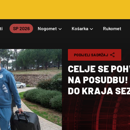
ti
SP 2026
Nogomet
Košarka
Rukomet
PODIJELI SADRŽAJ
CELJE SE POH
NA POSUDBU! 
DO KRAJA SE