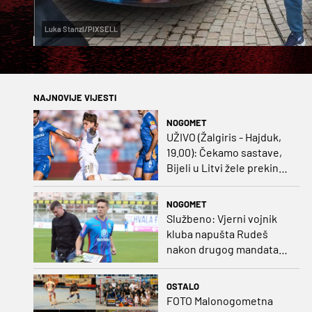
Luka Stanzl/PIXSELL
NAJNOVIJE VIJESTI
NOGOMET
UŽIVO (Žalgiris - Hajduk,
19.00): Čekamo sastave,
Bijeli u Litvi žele prekinut
negativan niz
NOGOMET
Službeno: Vjerni vojnik
kluba napušta Rudeš
nakon drugog mandata
na zapadu Zagreba
OSTALO
FOTO Malonogometna