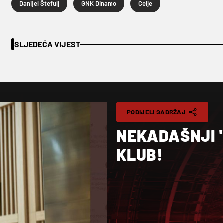
Danijel Štefulj
GNK Dinamo
Celje
SLJEDEĆA VIJEST
PODIJELI SADRŽAJ
NEKADAŠNJI '
KLUB!