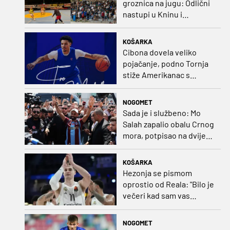
groznica na jugu: Odlični
nastupi u Kninu i
Metkoviću okrunjeni
vrijednim nagradama
KOŠARKA
Cibona dovela veliko
pojačanje, podno Tornja
stiže Amerikanac s
naslovom iz EuroCupa
NOGOMET
Sada je i službeno: Mo
Salah zapalio obalu Crnog
mora, potpisao na dvije
godine
KOŠARKA
Hezonja se pismom
oprostio od Reala: "Bilo je
večeri kad sam vas
dovodio do ruba
strpljenja"
NOGOMET