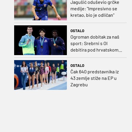
Jagušić oduševio grčke
medije: "Impresivno se
kretao, bio je odličan"
OSTALO
Ogroman dobitak za naš
sport: Srebrni s OI
debitira pod hrvatskom
zastavom
OSTALO
Čak 640 predstavnika iz
43 zemlje stiže na EP u
Zagrebu