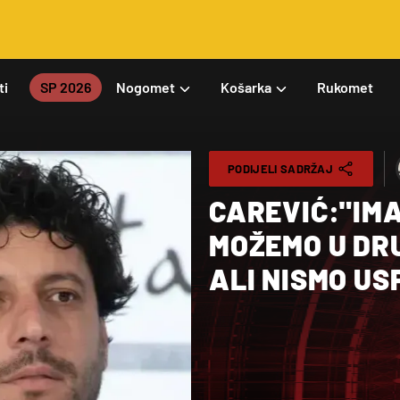
ti
SP 2026
Nogomet
Košarka
Rukomet
PODIJELI SADRŽAJ
CAREVIĆ:"IM
MOŽEMO U DRU
ALI NISMO US