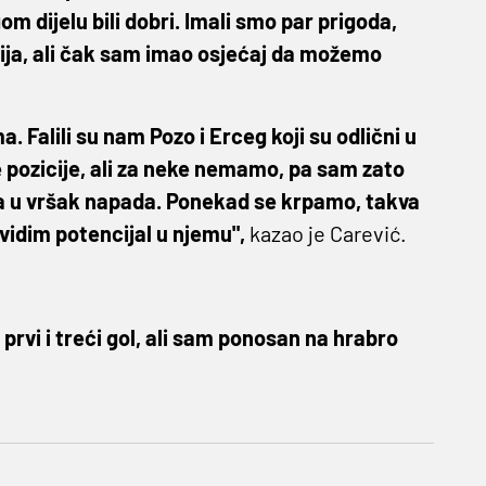
m dijelu bili dobri. Imali smo par prigoda,
cija, ali čak sam imao osjećaj da možemo
 Falili su nam Pozo i Erceg koji su odlični u
 pozicije, ali za neke nemamo, pa sam zato
ća u vršak napada. Ponekad se krpamo, takva
 vidim potencijal u njemu",
kazao je Carević.
prvi i treći gol, ali sam ponosan na hrabro