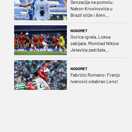
Senzacija na pomolu:
Nakon Krovinovića u
Brazil stiže i Alen
Halilović!?
NOGOMET
Gorica igrala, Loksa
zabijala: Momčad Nikice
Jelavića zadržala
stopostotni učinak
NOGOMET
Fabrizio Romano: Franjo
Ivanović odabrao Lens!