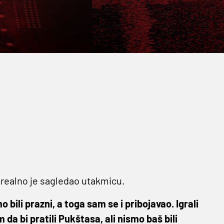
ć realno je sagledao utakmicu.
bili prazni, a toga sam se i pribojavao. Igrali
da bi pratili Pukštasa, ali nismo baš bili