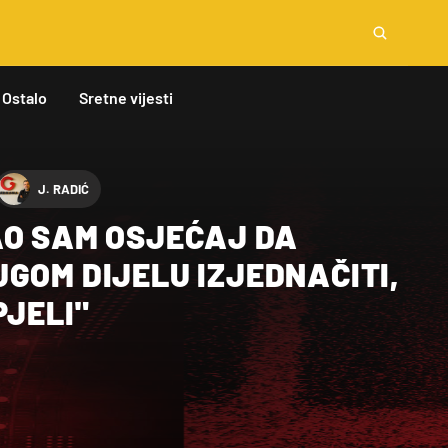
Ostalo
Sretne vijesti
J. RADIĆ
AO SAM OSJEĆAJ DA
GOM DIJELU IZJEDNAČITI,
PJELI"