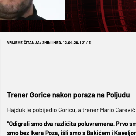
VRIJEME ČITANJA: 2MIN | NED. 12.04.26. | 21:13
Trener Gorice nakon poraza na Poljudu
Hajduk je pobijedio Goricu, a trener Mario Carevi
"Odigrali smo dva različita poluvremena. Prvo smo 
smo bez Ikera Poza, išli smo s Bakićem i Kaveljom 