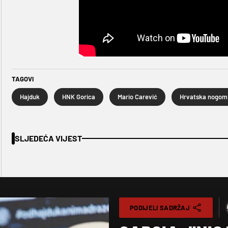
TAGOVI
Hajduk
HNK Gorica
Mario Carević
Hr
SLJEDEĆA VIJEST
PODIJELI SADRŽAJ