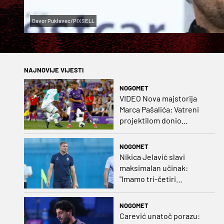
Davor Puklavec/PIXSELL
NAJNOVIJE VIJESTI
NOGOMET
VIDEO Nova majstorija
Marca Pašalića: Vatreni
projektilom donio
vodstvo pa igru napustio
zbog ozljede
NOGOMET
Nikica Jelavić slavi
maksimalan učinak:
"Imamo tri-četiri
senatora koji vode naš
vrtić"
NOGOMET
Carević unatoč porazu: