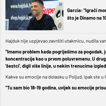
Garcia: "Igrači mor
što je Dinamo na 1
Hajduk nije uspjevao završiti utakmicu, nudila vam
"Imamo problem kada pogriješimo za pogodak, j
koncentracije kao u prvom poluvremenu. U drugom
'šestci', digli više linije, u nekim trenucima izgle
Kakve su emocije na dolasku u Poljud, ipak ste u
"Tu sam bio 18-19 godina, uvijek su emocije pris