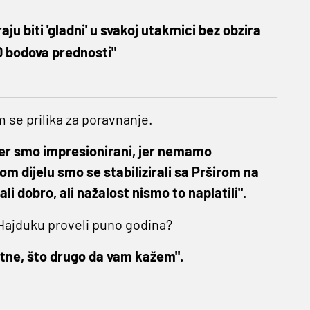
aju biti 'gladni' u svakoj utakmici bez obzira
0 bodova prednosti"
 se prilika za poravnanje.
er smo impresionirani, jer nemamo
 dijelu smo se stabilizirali sa Prširom na
dali dobro, ali nažalost nismo to naplatili".
 Hajduku proveli puno godina?
utne, što drugo da vam kažem".