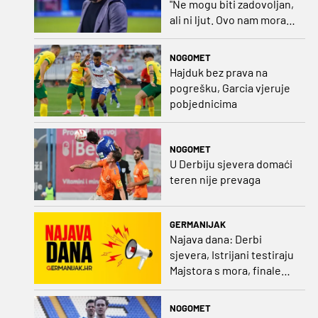
"Ne mogu biti zadovoljan,
ali ni ljut. Ovo nam mora
biti putokaz"
NOGOMET
Hajduk bez prava na
pogrešku, Garcia vjeruje
pobjednicima
NOGOMET
U Derbiju sjevera domaći
teren nije prevaga
GERMANIJAK
Najava dana: Derbi
sjevera, Istrijani testiraju
Majstora s mora, finale
Ramljaka Dinamo - Ajax,
mladi rukometaši protiv
NOGOMET
Francuza