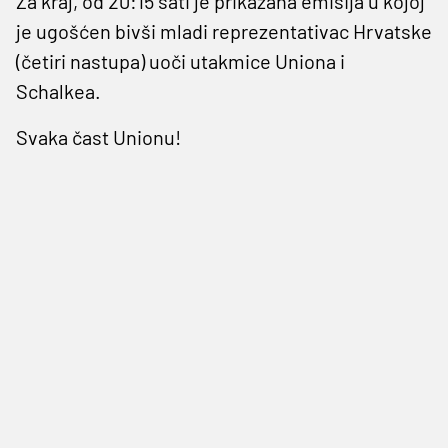
Za kraj, od 20:15 sati je prikazana emisija u kojoj
je ugošćen bivši mladi reprezentativac Hrvatske
(četiri nastupa) uoči utakmice Uniona i
Schalkea.
Svaka čast Unionu!