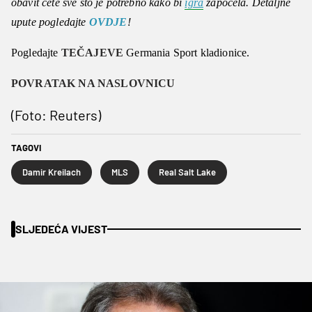
obavit ćete sve što je potrebno kako bi
igra
započela. Detaljne
upute pogledajte
OVDJE
!
Pogledajte
TEČAJEVE
Germania Sport kladionice.
POVRATAK NA NASLOVNICU
(Foto: Reuters)
TAGOVI
Damir Kreilach
MLS
Real Salt Lake
SLJEDEĆA VIJEST