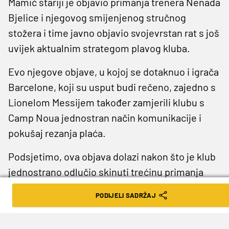
Mamić stariji je objavio primanja trenera Nenada
Bjelice i njegovog smijenjenog stručnog
stožera i time javno objavio svojevrstan rat s još
uvijek aktualnim strategom plavog kluba.
Evo njegove objave, u kojoj se dotaknuo i igrača
Barcelone, koji su usput budi rečeno, zajedno s
Lionelom Messijem također zamjerili klubu s
Camp Noua jednostran način komunikacije i
pokušaj rezanja plaća.
Podsjetimo, ova objava dolazi nakon što je klub
jednostrano odlučio skinuti trećinu primanja
igrača trajno, te drugu trećinu koju misli isplatiti
PODIJELI SADRŽAJ
igračima u roku od pola godine nakon
odigravanja prve sljedeće službene utakmice.