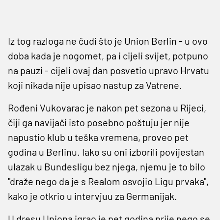
Iz tog razloga ne čudi što je Union Berlin - u ovo
doba kada je nogomet, pa i cijeli svijet, potpuno
na pauzi - cijeli ovaj dan posvetio upravo Hrvatu
koji nikada nije upisao nastup za Vatrene.
Rođeni Vukovarac je nakon pet sezona u Rijeci,
čiji ga navijači isto posebno poštuju jer nije
napustio klub u teška vremena, proveo pet
godina u Berlinu. Iako su oni izborili povijestan
ulazak u Bundesligu bez njega, njemu je to bilo
"draže nego da je s Realom osvojio Ligu prvaka",
kako je otkrio u intervjuu za Germanijak.
U dresu Uniona igrao je pet godina prije nego se