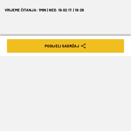
VRIJEME ČITANJA: 1MIN | NED. 19.02.17. | 19:26
PODIJELI SADRŽAJ
Danas nije bilo iznenađenja u FA kupu!
Nakon jučerašnjih iznenađenja u osmini finala
engleskog FA kupa, današnji dan nije bio toliko
atraktivan.
Makar je moglo biti sasvim drugačije na Ewood
Parku, gdje je Blackburn ugostio Manchester
United. Nekadašnji prvak Engleske, a danas
ispodprosječni drugoligaš mogao je biti još