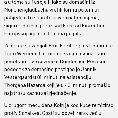
a u tome su i uspjeli. Iako su domaćini iz
Monchengladbacha vratili formu putem tri
pobjede u tri susreta u svim natjecanjima,
sigurno da ih je poraz kod kuće od Fiorentine u
Europskoj ligi prije tri dana poljuljao.
Za goste su zabijali Emil Forsberg u 31. minuti te
Timo Werner u 55. minuti, svojim dvanaestim
pogotkom ove sezone u Bundesligi. Počasni
pogodak za domaćine postigao je Jannik
Vestergaard u 81. minuti na asistenciju
Thorgana Hazarda koji je u 45. minuti promašio
najstrožu kaznu za izjednačenje.
U drugom meču dana Koln je kod kuće remizirao
protiv Schalkea. Gosti su poveli rano, već u