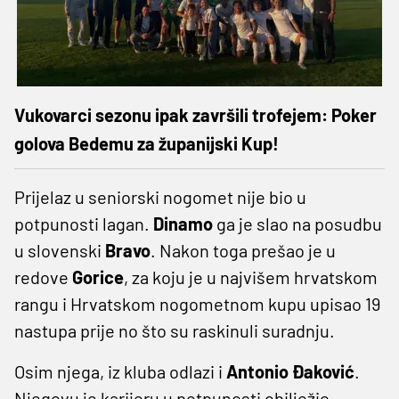
Vukovarci sezonu ipak završili trofejem: Poker
golova Bedemu za županijski Kup!
Prijelaz u seniorski nogomet nije bio u
potpunosti lagan.
Dinamo
ga je slao na posudbu
u slovenski
Bravo
. Nakon toga prešao je u
redove
Gorice
, za koju je u najvišem hrvatskom
rangu i Hrvatskom nogometnom kupu upisao 19
nastupa prije no što su raskinuli suradnju.
Osim njega, iz kluba odlazi i
Antonio Đaković
.
Njegovu je karijeru u potpunosti obilježio