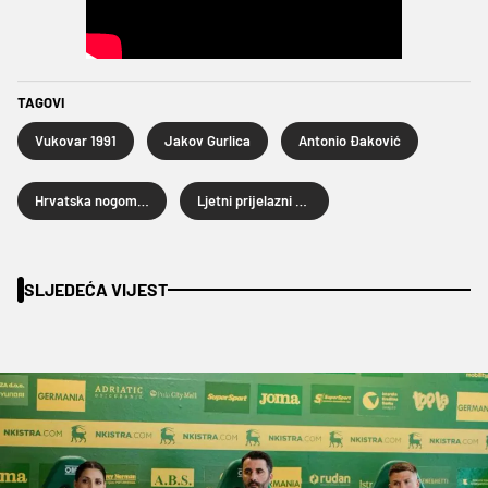
TAGOVI
Vukovar 1991
Jakov Gurlica
Antonio Đaković
Hrvatska nogometna liga
Ljetni prijelazni rok 2026.
SLJEDEĆA VIJEST