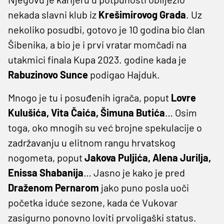
nekada slavni klub iz
Krešimirovog Grada
. Uz
nekoliko posudbi, gotovo je 10 godina bio član
Šibenika, a bio je i prvi vratar momčadi na
utakmici finala Kupa 2023. godine kada je
Rabuzinovo Sunce
podigao Hajduk.
Mnogo je tu i posuđenih igrača, poput
Lovre
Kulušića, Vita Čaića, Šimuna Butića
… Osim
toga, oko mnogih su već brojne spekulacije o
zadržavanju u elitnom rangu hrvatskog
nogometa, poput
Jakova Puljića, Alena Jurilja,
Enissa Shabanija
… Jasno je kako je pred
Draženom Pernarom
jako puno posla uoči
početka iduće sezone, kada će Vukovar
zasigurno ponovno loviti prvoligaški status.