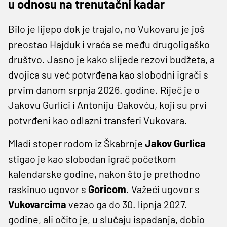
u odnosu na trenutačni kadar
Bilo je lijepo dok je trajalo, no Vukovaru je još
preostao Hajduk i vraća se među drugoligaško
društvo. Jasno je kako slijede rezovi budžeta, a
dvojica su već potvrđena kao slobodni igrači s
prvim danom srpnja 2026. godine. Riječ je o
Jakovu Gurlici i Antoniju Đakovću, koji su prvi
potvrđeni kao odlazni transferi Vukovara.
Mladi stoper rodom iz Škabrnje
Jakov Gurlica
stigao je kao slobodan igrač početkom
kalendarske godine, nakon što je prethodno
raskinuo ugovor s
Goricom
. Važeći ugovor s
Vukovarcima
vezao ga do 30. lipnja 2027.
godine, ali očito je, u slučaju ispadanja, dobio