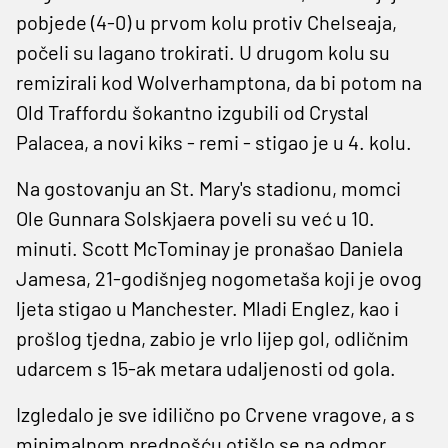
pobjede (4-0) u prvom kolu protiv Chelseaja,
počeli su lagano trokirati. U drugom kolu su
remizirali kod Wolverhamptona, da bi potom na
Old Traffordu šokantno izgubili od Crystal
Palacea, a novi kiks - remi - stigao je u 4. kolu.
Na gostovanju an St. Mary's stadionu, momci
Ole Gunnara Solskjaera poveli su već u 10.
minuti. Scott McTominay je pronašao Daniela
Jamesa, 21-godišnjeg nogometaša koji je ovog
ljeta stigao u Manchester. Mladi Englez, kao i
prošlog tjedna, zabio je vrlo lijep gol, odličnim
udarcem s 15-ak metara udaljenosti od gola.
Izgledalo je sve idilično po Crvene vragove, a s
minimalnom prednošću otišlo se na odmor.