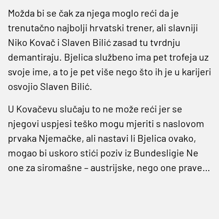
Možda bi se čak za njega moglo reći da je
trenutačno najbolji hrvatski trener, ali slavniji
Niko Kovač i Slaven Bilić zasad tu tvrdnju
demantiraju. Bjelica službeno ima pet trofeja uz
svoje ime, a to je pet više nego što ih je u karijeri
osvojio Slaven Bilić.
U Kovačevu slučaju to ne može reći jer se
njegovi uspjesi teško mogu mjeriti s naslovom
prvaka Njemačke, ali nastavi li Bjelica ovako,
mogao bi uskoro stići poziv iz Bundesligie Ne
one za siromašne – austrijske, nego one prave…