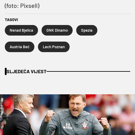
(foto: Pixsell)
TAGOVI
Nenad Bjelica
GNK Dinamo
Spezia
Austria Beč
Lech Poznan
SLJEDEĆA VIJEST