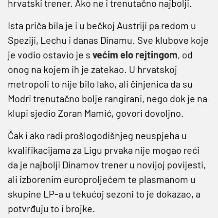
hrvatski trener. Ako ne i trenutačno najbolji.
Ista priča bila je i u bečkoj Austriji pa redom u
Speziji, Lechu i danas Dinamu. Sve klubove koje
je vodio ostavio je s
većim elo rejtingom
, od
onog na kojem ih je zatekao. U hrvatskoj
metropoli to nije bilo lako, ali činjenica da su
Modri trenutačno bolje rangirani, nego dok je na
klupi sjedio Zoran Mamić, govori dovoljno.
Čak i ako radi prošlogodišnjeg neuspjeha u
kvalifikacijama za Ligu prvaka nije mogao reći
da je najbolji Dinamov trener u novijoj povijesti,
ali izborenim europroljećem te plasmanom u
skupine LP-a u tekućoj sezoni to je dokazao, a
potvrđuju to i brojke.