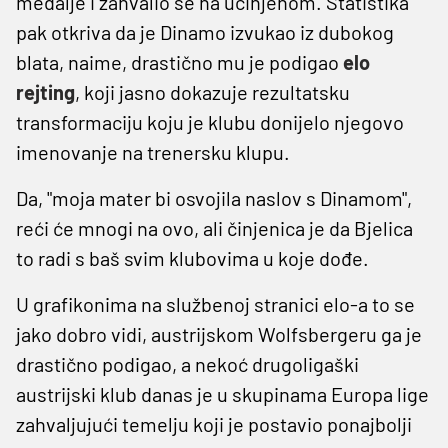
medalje i zahvalio se na učinjenom. Statistika
pak otkriva da je Dinamo izvukao iz dubokog
blata, naime, drastično mu je podigao
elo
rejting
, koji jasno dokazuje rezultatsku
transformaciju koju je klubu donijelo njegovo
imenovanje na trenersku klupu.
Da, "moja mater bi osvojila naslov s Dinamom",
reći će mnogi na ovo, ali činjenica je da Bjelica
to radi s baš svim klubovima u koje dođe.
U grafikonima na službenoj stranici elo-a to se
jako dobro vidi, austrijskom Wolfsbergeru ga je
drastično podigao, a nekoć drugoligaški
austrijski klub danas je u skupinama Europa lige
zahvaljujući temelju koji je postavio ponajbolji