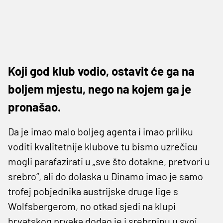
Koji god klub vodio, ostavit će ga na
boljem mjestu, nego na kojem ga je
pronašao.
Da je imao malo boljeg agenta i imao priliku
voditi kvalitetnije klubove tu bismo uzrečicu
mogli parafazirati u „sve što dotakne, pretvori u
srebro“, ali do dolaska u Dinamo imao je samo
trofej pobjednika austrijske druge lige s
Wolfsbergerom, no otkad sjedi na klupi
hrvatskog prvaka dodao je i srebrninu u svoj