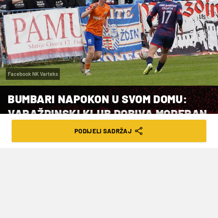
Facebook NK Varteks
BUMBARI NAPOKON U SVOM DOMU:
VARAŽDINSKI KLUB DOBIVA MODERAN
STADION ZA NAJVIŠI RANG!
PODIJELI SADRŽAJ
VRIJEME ČITANJA: 1MIN | PON. 18.05.26. | 14:07