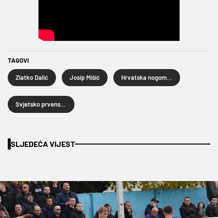
TAGOVI
Zlatko Dalić
Josip Mišić
Hrvatska nogometna reprezentacija
Svjetsko prvenstvo u nogometu 2026.
SLJEDEĆA VIJEST