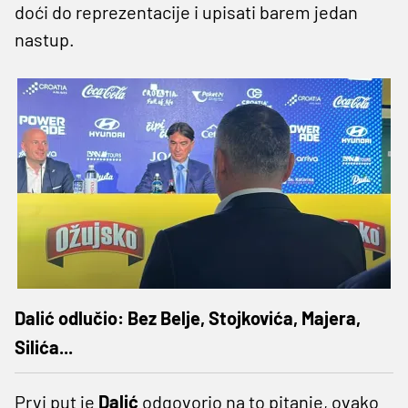
doći do reprezentacije i upisati barem jedan
nastup.
Dalić odlučio: Bez Belje, Stojkovića, Majera,
Silića...
Prvi put je
Dalić
odgovorio na to pitanje, ovako