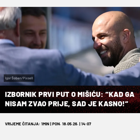
Igor Šoban/Pixsell
IZBORNIK PRVI PUT O MIŠIĆU: “KAD GA
NISAM ZVAO PRIJE, SAD JE KASNO!“
VRIJEME ČITANJA: 1MIN | PON. 18.05.26. | 14:07