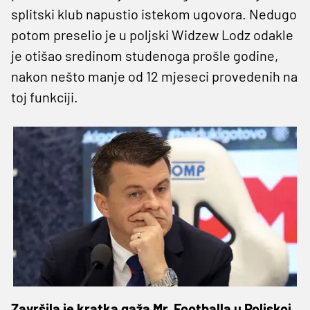
splitski klub napustio istekom ugovora. Nedugo
potom preselio je u poljski Widzew Lodz odakle
je otišao sredinom studenoga prošle godine,
nakon nešto manje od 12 mjeseci provedenih na
toj funkciji.
Završila je kratka gaža Mr. Footballa u Poljskoj,