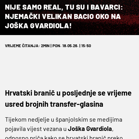
NIJE SAMO REAL, TU SU I BAVARCI:
NJEMAČKI VELIKAN BACIO OKO NA
JOŠKA GVARDIOLA!
VRIJEME ČITANJA: 2MIN | PON. 18.05.26. | 15:50
Hrvatski branič u posljednje se vrijeme
usred brojnih transfer-glasina
Tijekom nedjelje u španjolskim se medijima
pojavila vijest vezana u
Joška Gvardiola
,
odnosno priča kako se hrvatski branič preko