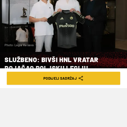
Photo: Legia Varšava
SLUŽBENO: BIVŠI HNL VRATAR
POJAČAO POLJSKU LEGIJU
PODIJELI SADRŽAJ
VRIJEME ČITANJA: 2MIN | PON. 18.05.26. | 15:50