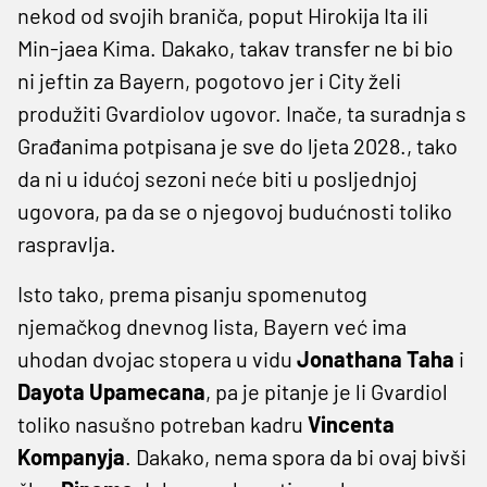
nekod od svojih braniča, poput Hirokija Ita ili
Min-jaea Kima. Dakako, takav transfer ne bi bio
ni jeftin za Bayern, pogotovo jer i City želi
produžiti Gvardiolov ugovor. Inače, ta suradnja s
Građanima potpisana je sve do ljeta 2028., tako
da ni u idućoj sezoni neće biti u posljednjoj
ugovora, pa da se o njegovoj budućnosti toliko
raspravlja.
Isto tako, prema pisanju spomenutog
njemačkog dnevnog lista, Bayern već ima
uhodan dvojac stopera u vidu
Jonathana Taha
i
Dayota Upamecana
, pa je pitanje je li Gvardiol
toliko nasušno potreban kadru
Vincenta
Kompanyja
. Dakako, nema spora da bi ovaj bivši