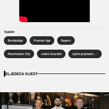
TAGOVI
Bundesliga
Premier liga
Bayern
Manchester City
Joško Gvardiol
Ljetni prijelazni rok 2026.
SLJEDEĆA VIJEST