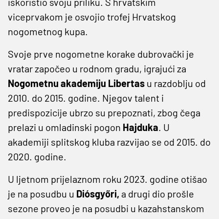
iskoristio svoju priliku. S hrvatskim
viceprvakom je osvojio trofej Hrvatskog
nogometnog kupa.
Svoje prve nogometne korake dubrovački je
vratar započeo u rodnom gradu, igrajući za
Nogometnu akademiju Libertas
u razdoblju od
2010. do 2015. godine. Njegov talent i
predispozicije ubrzo su prepoznati, zbog čega
prelazi u omladinski pogon
Hajduka
. U
akademiji splitskog kluba razvijao se od 2015. do
2020. godine.
U ljetnom prijelaznom roku 2023. godine otišao
je na posudbu u
Diósgyőri,
a drugi dio prošle
sezone proveo je na posudbi u kazahstanskom