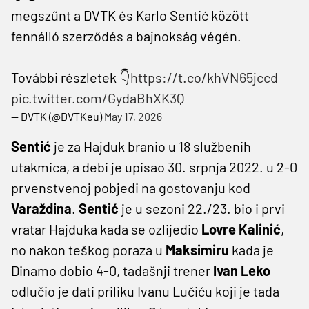
megszűnt a DVTK és Karlo Sentić között
fennálló szerződés a bajnokság végén.
További részletek 👇
https://t.co/khVN65jccd
pic.twitter.com/GydaBhXK3Q
— DVTK (@DVTKeu)
May 17, 2026
Sentić
je za Hajduk branio u 18 službenih
utakmica, a debi je upisao 30. srpnja 2022. u 2-0
prvenstvenoj pobjedi na gostovanju kod
Varaždina
.
Sentić
je u sezoni 22./23. bio i prvi
vratar Hajduka kada se ozlijedio
Lovre Kalinić
,
no nakon teškog poraza u
Maksimiru
kada je
Dinamo dobio 4-0, tadašnji trener
Ivan Leko
odlučio je dati priliku Ivanu Lučiću koji je tada