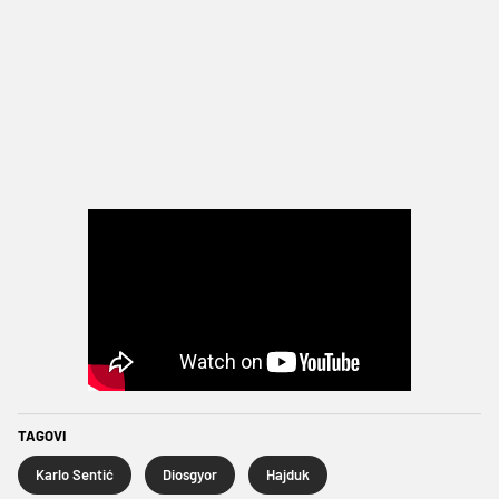
TAGOVI
Karlo Sentić
Diosgyor
Hajduk