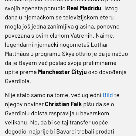
svojih agenata ponudio
Real Madridu
. Istog
dana u njemačkom se televizijskom eteru
mogla još jedna zanimljiva glasina, ponovno
povezana s ovim članom Vatrenih. Naime,
legendarni njemački nogometaš Lothar
Matthäus u programu Skya otkrio je da je načuo
da je Bayern već poslao svoje preliminarne
upite prema
Manchester Cityju
oko dovođenja
Gvardiola.
Nije stalo samo na tome, već ugledni
Bild
te
njegov novinar
Christian Falk
pišu da se o
Gvardiolu doista raspravlja u bavarskom
velikanu. No, da bi se taj transfer uopće
dogodio, najprije bi Bavarci trebali prodati