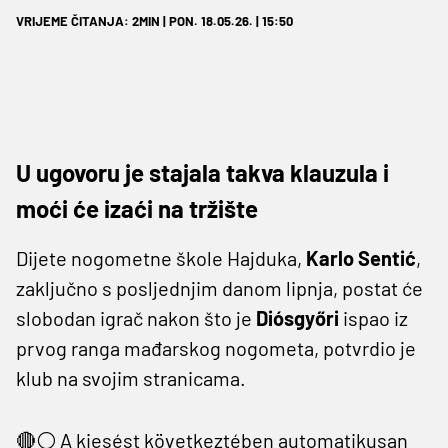
VRIJEME ČITANJA: 2MIN | PON. 18.05.26. | 15:50
U ugovoru je stajala takva klauzula i
moći će izaći na tržište
Dijete nogometne škole Hajduka,
Karlo Sentić
,
zaključno s posljednjim danom lipnja, postat će
slobodan igrač nakon što je
Diósgyőri
ispao iz
prvog ranga mađarskog nogometa, potvrdio je
klub na svojim stranicama.
🔴⚪ A kiesést következtében automatikusan