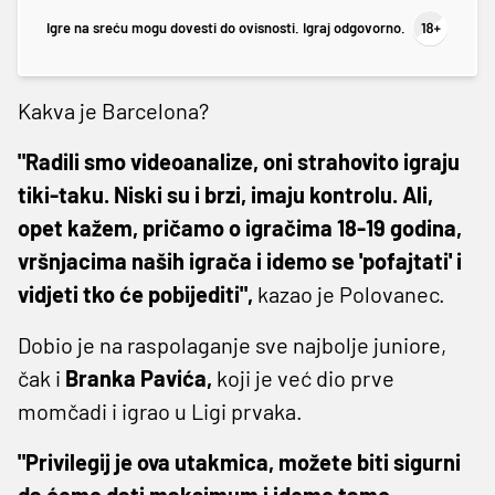
Igre na sreću mogu dovesti do ovisnosti. Igraj odgovorno.
Kakva je Barcelona?
"Radili smo videoanalize, oni strahovito igraju
tiki-taku. Niski su i brzi, imaju kontrolu. Ali,
opet kažem, pričamo o igračima 18-19 godina,
vršnjacima naših igrača i idemo se 'pofajtati' i
vidjeti tko će pobijediti",
kazao je Polovanec.
Dobio je na raspolaganje sve najbolje juniore,
čak i
Branka Pavića,
koji je već dio prve
momčadi i igrao u Ligi prvaka.
"Privilegij je ova utakmica, možete biti sigurni
da ćemo dati maksimum i idemo tamo