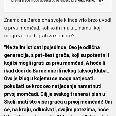
Igre na sreću mogu dovesti do ovisnosti. Igraj odgovorno.
Znamo da Barcelona svoje klince vrlo brzo uvodi
u prvu momčad, koliko ih ima u Dinamu, koji
mogu već sad igrati za seniore?
"Ne želim isticati pojedince. Ovo je odlična
generacija, s pet-šest grača, koji su potentni i
koji bi mogli igrati za prvu momčad. A hoće li
ikad doći do Barcelone ili nekog takvog kluba...
Ovo je izlog u kojemu se mogu natjecati,
pokušati se kroz ovo natjecanje nametnuti
prvoj momčadi. Cilj je svakog trenera i plan u
Školi imati što više igrača u prvoj momčadi! Oni
će, na kraju, odlučivati, svojim potezima, hoće