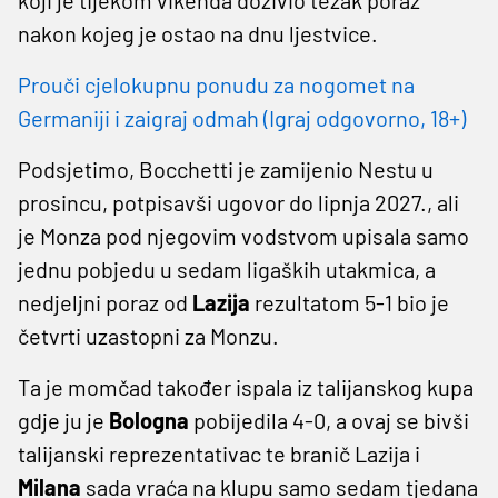
nakon kojeg je ostao na dnu ljestvice.
Prouči cjelokupnu ponudu za nogomet na
Germaniji i zaigraj odmah (Igraj odgovorno, 18+)
Podsjetimo, Bocchetti je zamijenio Nestu u
prosincu, potpisavši ugovor do lipnja 2027., ali
je Monza pod njegovim vodstvom upisala samo
jednu pobjedu u sedam ligaških utakmica, a
nedjeljni poraz od
Lazija
rezultatom 5-1 bio je
četvrti uzastopni za Monzu.
Ta je momčad također ispala iz talijanskog kupa
gdje ju je
Bologna
pobijedila 4-0, a ovaj se bivši
talijanski reprezentativac te branič Lazija i
Milana
sada vraća na klupu samo sedam tjedana