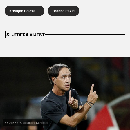
Kristijan Polovanec
Branko Pavić
SLJEDEĆA VIJEST
REUTERS/Alessandro Garofalo