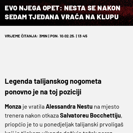
EVO NJEGA OPET: NESTA SE NAKON
SEDAM TJEDANA VRAĆA NA KLUPU
VRIJEME ČITANJA: 3MIN | PON. 10.02.25. | 13:45
Legenda talijanskog nogometa
ponovno je na toj poziciji
Monza
je vratila
Alessandra Nestu
na mjesto
trenera nakon otkaza
Salvatoreu Bocchettiju
,
priopćio je to u ponedjeljak talijanski prvoligaš
koji je tijekom vikenda doživio težak poraz