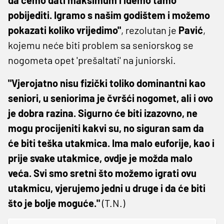
pobijediti. Igramo s našim godištem i možemo
pokazati koliko vrijedimo"
, rezolutan je
Pavić
,
kojemu neće biti problem sa seniorskog se
nogometa opet 'prešaltati' na juniorski.
"Vjerojatno nisu fizički toliko dominantni kao
seniori, u seniorima je čvršći nogomet, ali i ovo
je dobra razina. Sigurno će biti izazovno, ne
mogu procijeniti kakvi su, no siguran sam da
će biti teška utakmica. Ima malo euforije, kao i
prije svake utakmice, ovdje je možda malo
veća. Svi smo sretni što možemo igrati ovu
utakmicu, vjerujemo jedni u druge i da će biti
što je bolje moguće."
(T.N.)