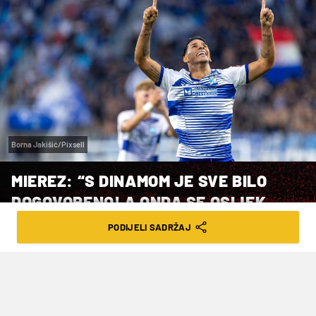
Borna Jakišić/Pixsell
MIEREZ: “S DINAMOM JE SVE BILO
DOGOVORENO! A ONDA SE OSIJEK
NIJE JAVIO“
PODIJELI SADRŽAJ
VRIJEME ČITANJA: 3MIN | PON. 10.02.25. | 13:45