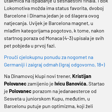
utakmica na ispadanje u šesnaestini finala. I dok
Lokomotiva možda ima status favorita, dvoboj
Barcelone i Dinama jedan je od šlagera ovog
natjecanja. Uvijek je Barcelona magnet, u
mlađim kategorijama pogotovo, k tome, nakon
startnog poraza od Monaca (4-3) upisala je svih
pet pobjeda u prvoj fazi.
Prouči cjelokupnu ponudu za nogomet na
Germaniji i zaigraj odmah (Igraj odgovorno, 18+)
Na Dinamovoj klupi novi trener,
Kristijan
Polovanec
zamijenio je
Ivicu Banovića.
Startao
je
Polovanec
porazom na jedanaesterce od
Sesveta u juniorskom Kupu, međutim, u
Barcelonu putuje pun optimizma, koji želi