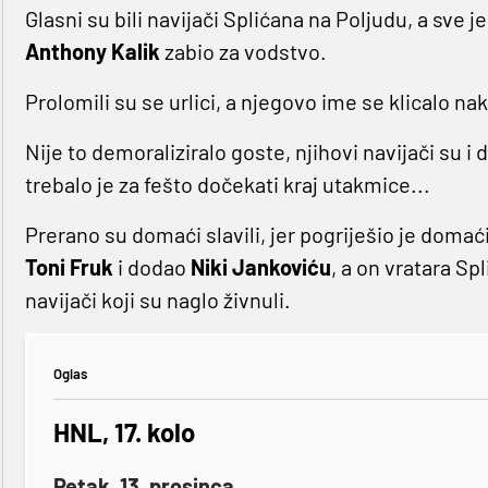
Glasni su bili navijači Splićana na Poljudu, a sve 
Anthony Kalik
zabio za vodstvo.
Prolomili su se urlici, a njegovo ime se klicalo nak
Nije to demoraliziralo goste, njihovi navijači su i 
trebalo je za fešto dočekati kraj utakmice...
Prerano su domaći slavili, jer pogriješio je domać
Toni Fruk
i dodao
Niki Jankoviću
, a on vratara S
navijači koji su naglo živnuli.
Oglas
HNL, 17. kolo
Petak, 13. prosinca