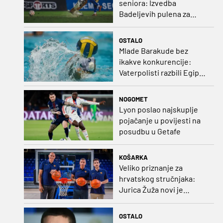
seniora: Izvedba
Badeljevih pulena za
čistu peticu protiv
Bruggea!
OSTALO
Mlade Barakude bez
ikakve konkurencije:
Vaterpolisti razbili Egipat
za polufinale SP-a!
NOGOMET
Lyon poslao najskuplje
pojačanje u povijesti na
posudbu u Getafe
KOŠARKA
Veliko priznanje za
hrvatskog stručnjaka:
Jurica Žuža novi je
pomoćni trener
Barcelone!
OSTALO