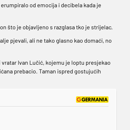
je erumpiralo od emocija i decibela kada je
on što je objavljeno s razglasa tko je strijelac.
dalje pjevali, ali ne tako glasno kao domaći, no
i vratar Ivan Lučić, kojemu je loptu presjekao
plićana prebacio. Taman ispred gostujućih