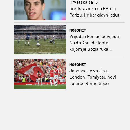
Hrvatska sa 16
predstavnika na EP-u u
Parizu, Hribar glavni adut
NOGOMET
Vrijedan komad povijesti:
Na dražbu ide lopta
kojom je Božja ruka
postigla gol
NOGOMET
Japanac se vratio u
London: Tomiyasu novi
suigrač Borne Sose