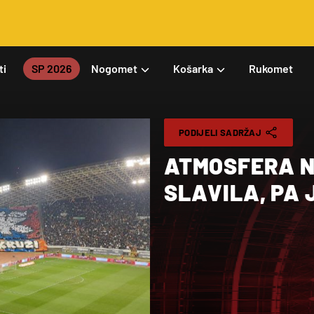
ti
SP 2026
Nogomet
Košarka
Rukomet
PODIJELI SADRŽAJ
ATMOSFERA N
SLAVILA, PA