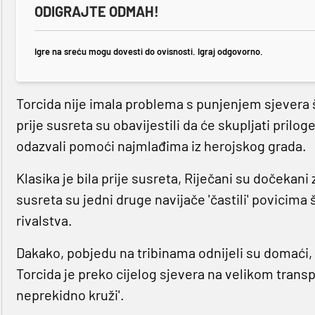
ODIGRAJTE ODMAH!
Igre na sreću mogu dovesti do ovisnosti. Igraj odgovorno.
Torcida nije imala problema s punjenjem sjevera št
prije susreta su obavijestili da će skupljati prilo
odazvali pomoći najmlađima iz herojskog grada.
Klasika je bila prije susreta, Riječani su dočekani
susreta su jedni druge navijače 'častili' povicima
rivalstva.
Dakako, pobjedu na tribinama odnijeli su domaći,
Torcida je preko cijelog sjevera na velikom trans
neprekidno kruži'.