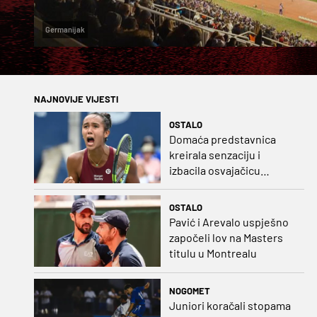
Germanijak
NAJNOVIJE VIJESTI
OSTALO
Domaća predstavnica
kreirala senzaciju i
izbacila osvajačicu
Roland Garrosa
OSTALO
Pavić i Arevalo uspješno
započeli lov na Masters
titulu u Montrealu
NOGOMET
Juniori koračali stopama