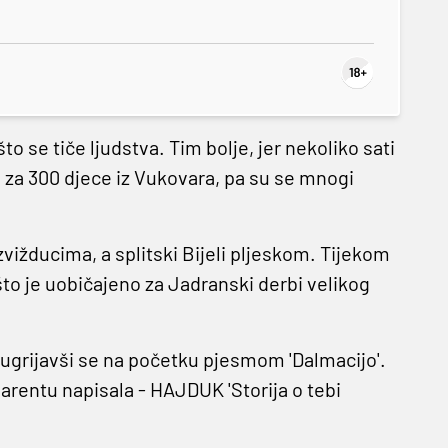
o se tiče ljudstva. Tim bolje, jer nekoliko sati
ge za 300 djece iz Vukovara, pa su se mnogi
 zvižducima, a splitski Bijeli pljeskom. Tijekom
 što je uobičajeno za Jadranski derbi velikog
 ugrijavši se na početku pjesmom 'Dalmacijo'.
parentu napisala - HAJDUK 'Storija o tebi