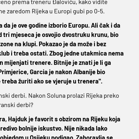
ućeno prema treneru Đaloviću, kako vidite
ne zaredom Rijeka u Europi gubi po 0-5.
 da je ove godine izborio Europu. Ali čak i da
d tri mjeseca je osvojio dvostruku krunu, bio
sezone na klupi. Pokazao je da može i bez
klub i treba ostati. Zbog jedne utakmica nema
ijenjati trenere. Bitnije je znati je li ga
 Primjerice, Garcia je nakon Albanije bio
treba žuriti ako se vjeruje u trenera".
anski derbi. Nakon Soluna prolazi Rijeka preko
ranski derbi?
ra, Hajduk je favorit s obzirom na Rijeku koja
edivo bolnije iskustvo. Nije nikada lako
pobjedom u Osijeku podigao. Zaboravlja se