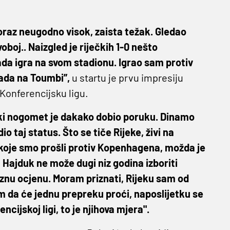
oraz neugodno visok, zaista težak. Gledao
boj.. Naizgled je riječkih 1-0 nešto
ada igra na svom stadionu. Igrao sam protiv
ada na Toumbi”,
u startu je prvu impresiju
 Konferencijsku ligu.
tski nogomet je dakako dobio poruku. Dinamo
o taj status. Što se tiče Rijeke, živi na
 koje smo prošli protiv Kopenhagena, možda je
, Hajduk ne može dugi niz godina izboriti
znu ocjenu. Moram priznati, Rijeku sam od
am da će jednu prepreku proći, naposlijetku se
ncijskoj ligi, to je njihova mjera".