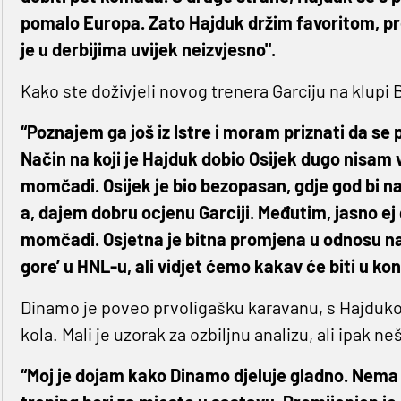
pomalo Europa. Zato Hajduk držim favoritom, pr
je u derbijima uvijek neizvjesno".
Kako ste doživjeli novog trenera Garciju na klupi B
“Poznajem ga još iz Istre i moram priznati da se 
Način na koji je Hajduk dobio Osijek dugo nisam 
momčadi. Osijek je bio bezopasan, gdje god bi nap
a, dajem dobru ocjenu Garciji. Međutim, jasno ej
momčadi. Osjetna je bitna promjena u odnosu na G
gore’ u HNL-u, ali vidjet ćemo kakav će biti u kon
Dinamo je poveo prvoligašku karavanu, s Hajduk
kola. Mali je uzorak za ozbiljnu analizu, ali ipak ne
“Moj je dojam kako Dinamo djeluje gladno. Nema zv