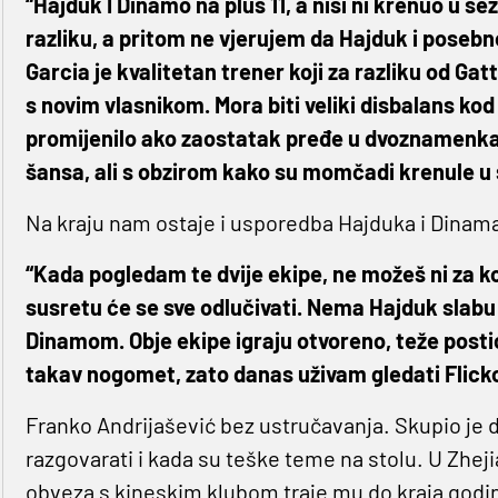
“Hajduk I Dinamo na plus 11, a nisi ni krenuo u s
razliku, a pritom ne vjerujem da Hajduk i poseb
Garcia je kvalitetan trener koji za razliku od Gat
s novim vlasnikom. Mora biti veliki disbalans kod
promijenilo ako zaostatak pređe u dvoznamenkast
šansa, ali s obzirom kako su momčadi krenule u s
Na kraju nam ostaje i usporedba Hajduka i Dinama
“Kada pogledam te dvije ekipe, ne možeš ni za k
susretu će se sve odlučivati. Nema Hajduk slab
Dinamom. Obje ekipe igraju otvoreno, teže posti
takav nogomet, zato danas uživam gledati Flick
Franko Andrijašević bez ustručavanja. Skupio je 
razgovarati i kada su teške teme na stolu. U Zhej
obveza s kineskim klubom traje mu do kraja godine