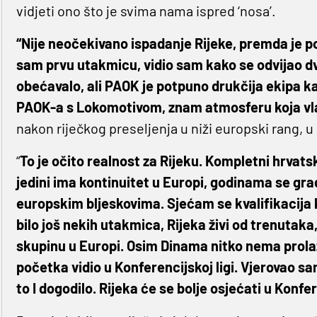
vidjeti ono što je svima nama ispred ‘nosa’.
“Nije neočekivano ispadanje Rijeke, premda je p
sam prvu utakmicu, vidio sam kako se odvijao dvo
obećavalo, ali PAOK je potpuno drukčija ekipa k
PAOK-a s Lokomotivom, znam atmosferu koja vl
nakon riječkog preseljenja u niži europski rang, u
“
To je očito realnost za Rijeku. Kompletni hrva
jedini ima kontinuitet u Europi, godinama se gradi
europskim bljeskovima. Sjećam se kvalifikacija
bilo još nekih utakmica, Rijeka živi od trenutaka
skupinu u Europi. Osim Dinama nitko nema prola
početka vidio u Konferencijskoj ligi. Vjerovao s
to I dogodilo. Rijeka će se bolje osjećati u Konfere