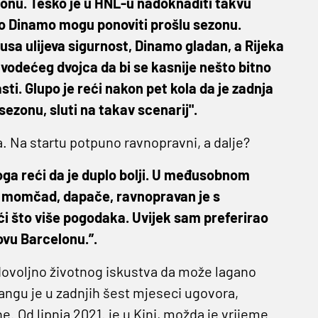
ezonu. Teško je u HNL-u nadoknaditi takvu
no Dinamo mogu ponoviti prošlu sezonu.
tusa ulijeva sigurnost, Dinamo gladan, a Rijeka
 vodećeg dvojca da bi se kasnije nešto bitno
i. Glupo je reći nakon pet kola da je zadnja
ezonu, sluti na takav scenarij".
. Na startu potpuno ravnopravni, a dalje?
oga reći da je duplo bolji. U međusobnom
u momčad, dapače, ravnopravan je s
ći što više pogodaka. Uvijek sam preferirao
ovu Barcelonu.”.
dovoljno životnog iskustva da može lagano
iangu je u zadnjih šest mjeseci ugovora,
. Od lipnja 2021. je u Kini, možda je vrijeme