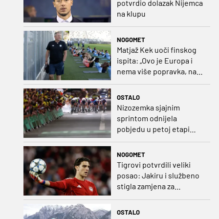
potvrdio dolazak Nijemca
na klupu
NOGOMET
Matjaž Kek uoči finskog
ispita: „Ovo je Europa i
nema više popravka, na
Rujevici se nešto pita i
Rijeku!“
OSTALO
Nizozemka sjajnim
sprintom odnijela
pobjedu u petoj etapi
Toura
NOGOMET
Tigrovi potvrdili veliki
posao: Jakiru i službeno
stigla zamjena za
Pandura
OSTALO