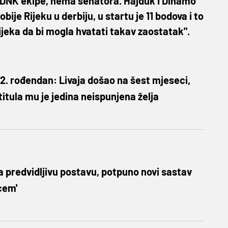
e DNK ekipe, nema senatora. Hajduk I Dinamo
bije Rijeku u derbiju, u startu je 11 bodova i to
Rijeka da bi mogla hvatati takav zaostatak".
32. rođendan: Livaja došao na šest mjeseci,
titula mu je jedina neispunjena želja
a predvidljivu postavu, potpuno novi sastav
cem'