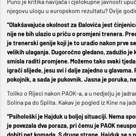
Puno je kritika navijača i cjelokupne javnosti up
njegovu ulogu u europskom rezultatu? Dvije godi
“Olakšavajuća okolnost za Đalovića jest činjenica
nije ne bih ulazio u priču o promjeni trenera. Pre
je trenerski genije koji je to uradio nakon prve 
velikih ulaganja. Dugoročno gledano, zadužio je 
smisla raditi promjene. Možemo tako svaki tjedan m
igrači slijede, jesu svi i dalje zajedno u glavama.
pokojnik, a sada je pukovnik. Jasna je poruka, ne 
Toliko o Rijeci nakon PAOK-a, a u nedjelju je jadr
Solina pa do Splita. Kakav je pogled iz Kine na jad
“Psihološki je Hajduk u boljoj situaciji. Nema spo
je povezala dva poraza, pri čemu je PAOK neuspor
dobiti pet komada. S druge strane, Hajduk se s 