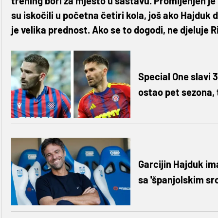
trening bori za mjesto u sastavu. Promijenjen j
su iskočili u početna četiri kola, još ako Hajduk do
je velika prednost. Ako se to dogodi, ne djeluje 
Special One slavi 
ostao pet sezona, 
Garcijin Hajduk im
sa 'španjolskim sr