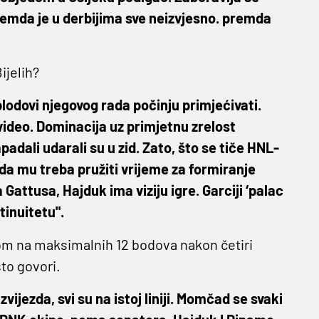
emda je u derbijima sve neizvjesno. premda
ijelih?
plodovi njegovog rada počinju primjećivati.
video. Dominacija uz primjetnu zrelost
adali udarali su u zid. Zato, što se tiče HNL-
 da mu treba pružiti vrijeme za formiranje
attusa, Hajduk ima viziju igre. Garciji ‘palac
tinuitetu".
om na maksimalnih 12 bodova nakon četiri
što govori.
ijezda, svi su na istoj liniji. Momčad se svaki