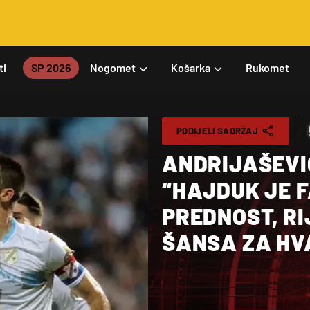
ti
SP 2026
Nogomet
Košarka
Rukomet
PODIJELI SADRŽAJ
ANDRIJAŠEVI
“HAJDUK JE F
PREDNOST, R
ŠANSA ZA HV