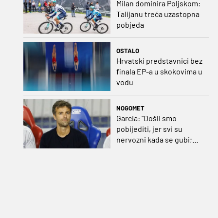
Milan dominira Poljskom:
Talijanu treća uzastopna
pobjeda
OSTALO
Hrvatski predstavnici bez
finala EP-a u skokovima u
vodu
NOGOMET
Garcia: "Došli smo
pobijediti, jer svi su
nervozni kada se gubi;
Pukštas: "Moja emotivna
utakmica pred djedom i
bakom"