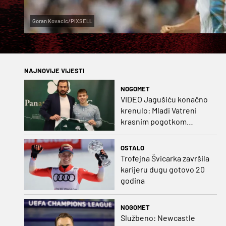
Goran Kovacic/PIXSELL
NAJNOVIJE VIJESTI
NOGOMET
VIDEO Jagušiću konačno
krenulo: Mladi Vatreni
krasnim pogotkom
potvrdio sjajnu formu
OSTALO
Trofejna Švicarka završila
karijeru dugu gotovo 20
godina
NOGOMET
Službeno: Newcastle