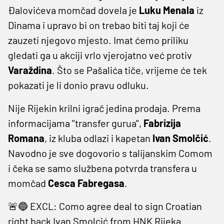
Đalovićeva momčad dovela je
Luku Menala
iz
Dinama i upravo bi on trebao biti taj koji će
zauzeti njegovo mjesto. Imat ćemo priliku
gledati ga u akciji vrlo vjerojatno već protiv
Varaždina
. Što se Pašalića tiče, vrijeme će tek
pokazati je li donio pravu odluku.
Nije Rijekin krilni igrač jedina prodaja. Prema
informacijama ''transfer gurua'',
Fabrizija
Romana
, iz kluba odlazi i kapetan
Ivan Smolčić
.
Navodno je sve dogovorio s talijanskim Comom
i čeka se samo službena potvrda transfera u
momčad
Cesca Fabregasa
.
🚨🔵 EXCL: Como agree deal to sign Croatian
right back Ivan Smolcić from HNK Rijeka.