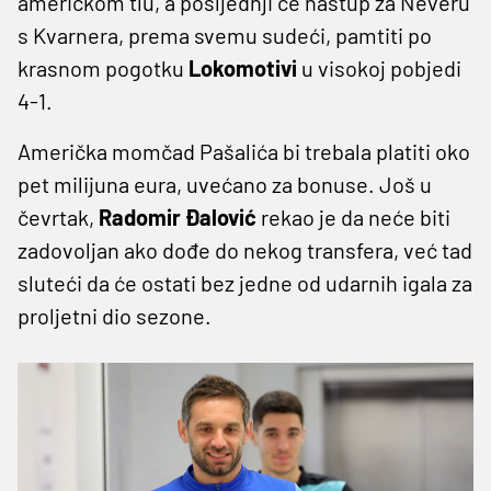
američkom tlu, a posljednji će nastup za Neveru
s Kvarnera, prema svemu sudeći, pamtiti po
krasnom pogotku
Lokomotivi
u visokoj pobjedi
4-1.
Američka momčad Pašalića bi trebala platiti oko
pet milijuna eura, uvećano za bonuse. Još u
čevrtak,
Radomir Đalović
rekao je da neće biti
zadovoljan ako dođe do nekog transfera, već tad
sluteći da će ostati bez jedne od udarnih igala za
proljetni dio sezone.