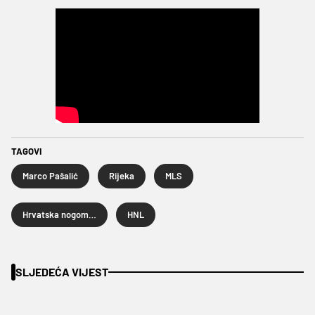
TAGOVI
Marco Pašalić
Rijeka
MLS
Hrvatska nogometna liga
HNL
SLJEDEĆA VIJEST