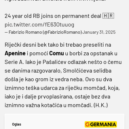
24 year old RB joins on permanent deal 🇭🇷
pic.twitter.com/fE63Otuuog
— Fabrizio Romano (@FabrizioRomano)
January 31, 2025
Riječki desni bek tako bi trebao preseliti na
Apenine
i pomoći
Comu
u borbi za opstanak u
Serie A. Iako je Pašalićev odlazak nešto o čemu
se danima razgovaralo, Smolčićeva selidba
došla je kao grom iz vedra neba. Ovo su dva
iznimno teška udarca za riječku momčad, koja,
iako je i dalje prvoplasirana, ostaje bez dva
iznimno važna kotačića u momčadi. (H.K.)
Oglas