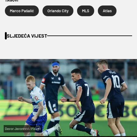
Marco Pašalić
Orlando City
MLS
Atlas
SLJEDEĆA VIJEST
Davor Javorović/Pixsell