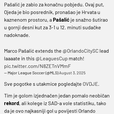
Pašalić je zabio za konačnu pobjedu. Ovaj put,
Ojeda je bio posrednik, pronašao je Hrvata u
kaznenom prostoru, a
Pašalić
je snažno šutirao
u gornji desni kut za 3-1 u 12. minuti sudačke
nadoknade.
Marco Pašalić extends the
@OrlandoCitySC
lead
laaaate in this
@LeaguesCup
match!
pic.twitter.com/N8ZETnVMmF
— Major League Soccer (@MLS)
August 3, 2025
Sve pogotke s utakmice pogledajte
OVDJE
.
Tim je golom izjednačen jedan pomalo neobičan
rekord
, ali kolege iz SAD-a vole statistiku, tako
da je ovo najkasniji gol u povijesti Orlando