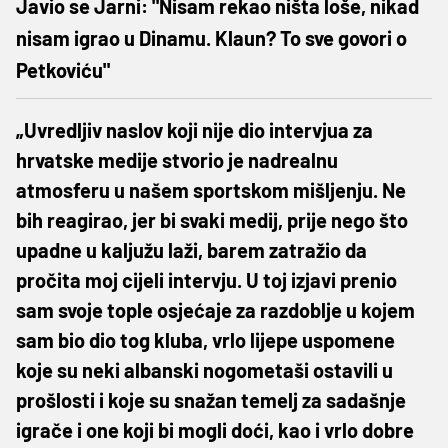
Javio se Jarni: "Nisam rekao ništa loše, nikad
nisam igrao u Dinamu. Klaun? To sve govori o
Petkoviću"
„Uvredljiv naslov koji nije dio intervjua za
hrvatske medije stvorio je nadrealnu
atmosferu u našem sportskom mišljenju. Ne
bih reagirao, jer bi svaki medij, prije nego što
upadne u kaljužu laži, barem zatražio da
pročita moj cijeli intervju. U toj izjavi prenio
sam svoje tople osjećaje za razdoblje u kojem
sam bio dio tog kluba, vrlo lijepe uspomene
koje su neki albanski nogometaši ostavili u
prošlosti i koje su snažan temelj za sadašnje
igrače i one koji bi mogli doći, kao i vrlo dobre