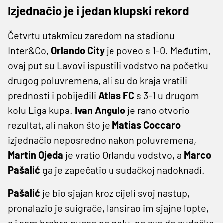
Izjednačio je i jedan klupski rekord
Četvrtu utakmicu zaredom na stadionu
Inter&Co,
Orlando City
je poveo s 1-0. Međutim,
ovaj put su Lavovi ispustili vodstvo na početku
drugog poluvremena, ali su do kraja vratili
prednosti i pobijedili
Atlas FC
s 3-1 u drugom
kolu Liga kupa.
Ivan Angulo
je rano otvorio
rezultat, ali nakon što je
Matias Coccaro
izjednačio neposredno nakon poluvremena,
Martin Ojeda
je vratio Orlandu vodstvo, a
Marco
Pašalić
ga je zapečatio u sudačkoj nadoknadi.
Pašalić
je bio sjajan kroz cijeli svoj nastup,
pronalazio je suigrače, lansirao im sjajne lopte,
a i sam hrabro pucao po golu, no sve do sudačke