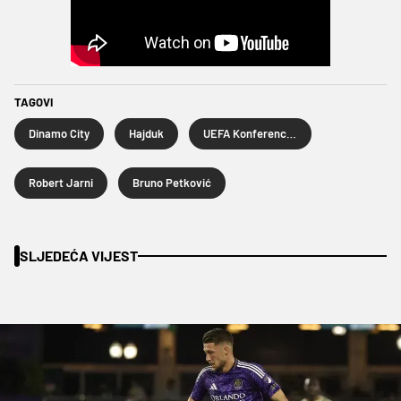
TAGOVI
Dinamo City
Hajduk
UEFA Konferencijska liga
Robert Jarni
Bruno Petković
SLJEDEĆA VIJEST