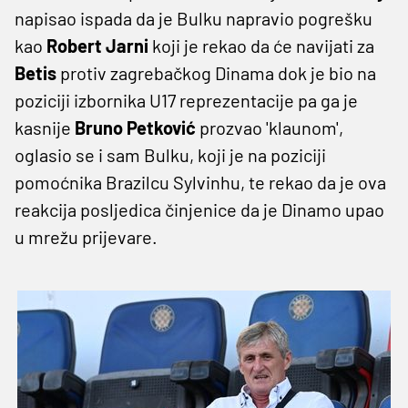
napisao ispada da je Bulku napravio pogrešku
kao
Robert Jarni
koji je rekao da će navijati za
Betis
protiv zagrebačkog Dinama dok je bio na
poziciji izbornika U17 reprezentacije pa ga je
kasnije
Bruno Petković
prozvao 'klaunom',
oglasio se i sam Bulku, koji je na poziciji
pomoćnika Brazilcu Sylvinhu, te rekao da je ova
reakcija posljedica činjenice da je Dinamo upao
u mrežu prijevare.