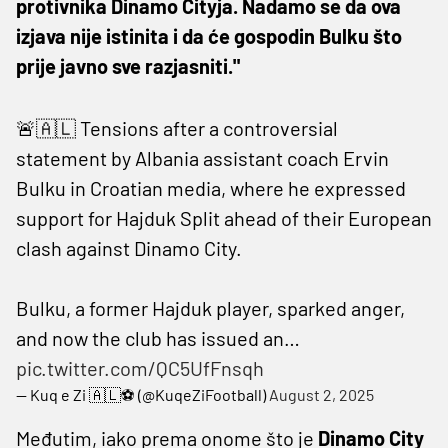
protivnika Dinamo Cityja. Nadamo se da ova
izjava nije istinita i da će gospodin Bulku što
prije javno sve razjasniti."
🚨🇦🇱 Tensions after a controversial
statement by Albania assistant coach Ervin
Bulku in Croatian media, where he expressed
support for Hajduk Split ahead of their European
clash against Dinamo City.
Bulku, a former Hajduk player, sparked anger,
and now the club has issued an…
pic.twitter.com/QC5UfFnsqh
— Kuq e Zi 🇦🇱⚽️ (@KuqeZiFootball)
August 2, 2025
Međutim, iako prema onome što je
Dinamo City