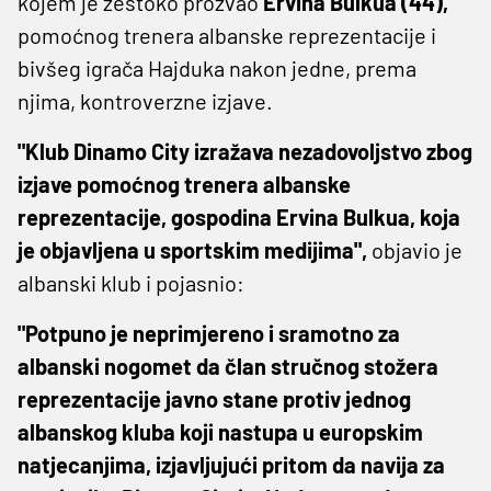
kojem je žestoko prozvao
Ervina Bulkua (44),
pomoćnog trenera albanske reprezentacije i
bivšeg igrača Hajduka nakon jedne, prema
njima, kontroverzne izjave.
"Klub Dinamo City izražava nezadovoljstvo zbog
izjave pomoćnog trenera albanske
reprezentacije, gospodina Ervina Bulkua, koja
je objavljena u sportskim medijima",
objavio je
albanski klub i pojasnio:
"Potpuno je neprimjereno i sramotno za
albanski nogomet da član stručnog stožera
reprezentacije javno stane protiv jednog
albanskog kluba koji nastupa u europskim
natjecanjima, izjavljujući pritom da navija za