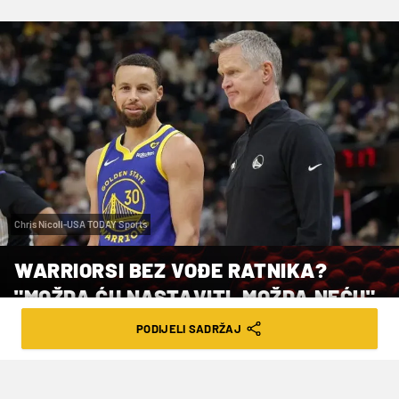
Chris Nicoll-USA TODAY Sports
WARRIORSI BEZ VOĐE RATNIKA?
"MOŽDA ĆU NASTAVITI, MOŽDA NEĆU"
PODIJELI SADRŽAJ
VRIJEME ČITANJA: 3MIN | NED. 19.04.26. | 09:14