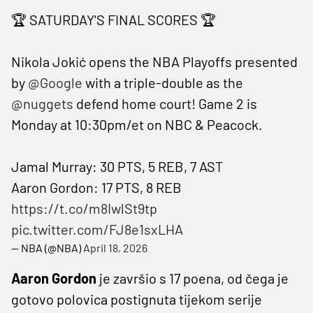
🏆 SATURDAY'S FINAL SCORES 🏆
Nikola Jokić opens the NBA Playoffs presented
by
@Google
with a triple-double as the
@nuggets
defend home court! Game 2 is
Monday at 10:30pm/et on NBC & Peacock.
Jamal Murray: 30 PTS, 5 REB, 7 AST
Aaron Gordon: 17 PTS, 8 REB
https://t.co/m8IwlSt9tp
pic.twitter.com/FJ8e1sxLHA
— NBA (@NBA)
April 18, 2026
Aaron Gordon
je završio s 17 poena, od čega je
gotovo polovica postignuta tijekom serije