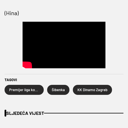
(Hina)
TAGOVI
Premijer liga košarkaša
Šibenka
KK Dinamo Zagreb
SLJEDEĆA VIJEST