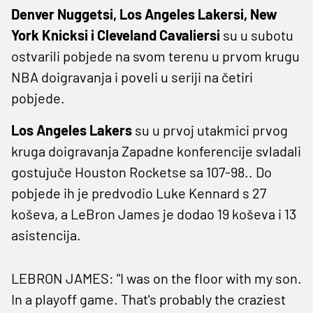
Denver Nuggetsi, Los Angeles Lakersi, New
York Knicksi i Cleveland Cavaliersi
su u subotu
ostvarili pobjede na svom terenu u prvom krugu
NBA doigravanja i poveli u seriji na četiri
pobjede.
Los Angeles Lakers
su u prvoj utakmici prvog
kruga doigravanja Zapadne konferencije svladali
gostujuče Houston Rocketse sa 107-98.. Do
pobjede ih je predvodio Luke Kennard s 27
koševa, a LeBron James je dodao 19 koševa i 13
asistencija.
LEBRON JAMES: "I was on the floor with my son.
In a playoff game. That's probably the craziest