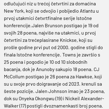
odlučujući niz u trećoj četvrtini za domaćina
New York, koji se odvojio i pobijedio Atlantu u
prvoj utakmici četvrtfinalne serije Istočne
konferencije.Jalen Brunson postigao je 19 od
svojih 28 poena, najviše na utakmici, u prvoj
četvrtini za trećeplasirane Knickse, koji su
prošle godine prvi put od 2000. godine stigli do
finala Istočne konferencije. Towns je završio s
25 poena i pogodio je 10 od 10 slobodnih
bacanja, dok je Anunoby sakupio 18 poena. CJ
McCollum postigao je 26 poena za Hawkse, koji
su u svoje prvo doigravanje od 2023. krenuli sa
šeste pozicije. Jalen Johnson imao je 23 poena,
dok su Onyeka Okongwu (19) i Nickeil Alexander-
Walker (17) postigli dvoznamenkasti broj poena.