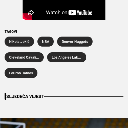
TAGOVI
Nikola Jokić
NBA
Denver Nuggets
Cleveland Cavaliers
Los Angeles Lakers
LeBron James
SLJEDEĆA VIJEST