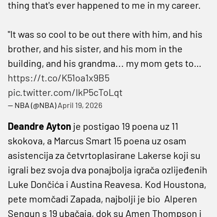
thing that's ever happened to me in my career.
"It was so cool to be out there with him, and his
brother, and his sister, and his mom in the
building, and his grandma... my mom gets to…
https://t.co/K51oa1x9B5
pic.twitter.com/IkP5cToLqt
— NBA (@NBA)
April 19, 2026
Deandre Ayton
je postigao 19 poena uz 11
skokova, a Marcus Smart 15 poena uz osam
asistencija za četvrtoplasirane Lakerse koji su
igrali bez svoja dva ponajbolja igrača ozlijeđenih
Luke Dončića i Austina Reavesa. Kod Houstona,
pete momčadi Zapada, najbolji je bio Alperen
Sengun s 19 ubačaja, dok su Amen Thompson i