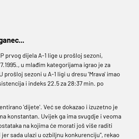
ganec...
prvog dijela A-1 lige u prošloj sezoni,
7.1995., u mlađim kategorijama igrao je za
 prošloj sezoni u A-1 ligi u dresu 'Mrava' imao
istencija i indeks 22.5 za 28:37 min. po
entirano 'dijete'. Već se dokazao i izuzetno je
rama konstantan. Uvijek ga ima svugdje i veoma
stataka na kojima će morati još više raditi
er sada ulazi u ozbiljnu konkurenciju", rekao