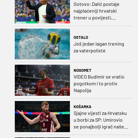
Gotovo: Dalić postaje
najplaćeniji hrvatski
trener u povijesti,
Bišćanu također
ponuđen posao!
OSTALO
Još jedan lagan trening
za vaterpoliste
NOGOMET
VIDEO Budimir se vratio
pogotkom i to protiv
Napolija
KOŠARKA
Sjajne vijesti za Hrvatsku
u borbi za SP: Umirovio
se ponajbolji igrač našeg
idućeg protivnika