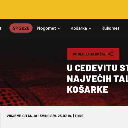
ti
SP 2026
Nogomet
Košarka
Rukomet
PODIJELI SADRŽAJ
U CEDEVITU S
NAJVEĆIH TA
KOŠARKE
VRIJEME ČITANJA: 3MIN | SRI. 23.07.14. | 11:49