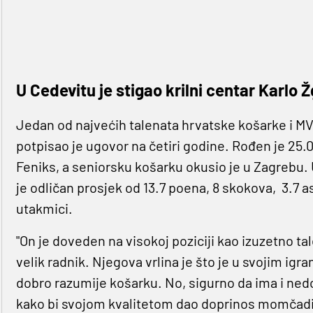
U Cedevitu je stigao krilni centar Karlo Ž
Jedan od najvećih talenata hrvatske košarke i MVP 
potpisao je ugovor na četiri godine. Rođen je 25.0
Feniks, a seniorsku košarku okusio je u Zagrebu. U
je odličan prosjek od 13.7 poena, 8 skokova, 3.7 as
utakmici.
"On je doveden na visokoj poziciji kao izuzetno tal
velik radnik. Njegova vrlina je što je u svojim ig
dobro razumije košarku. No, sigurno da ima i nedo
kako bi svojom kvalitetom dao doprinos momčadi j