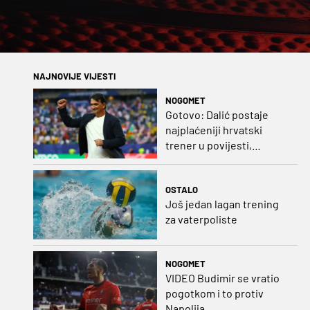
NAJNOVIJE VIJESTI
NOGOMET
Gotovo: Dalić postaje
najplaćeniji hrvatski
trener u povijesti,
Bišćanu također
ponuđen posao!
OSTALO
Još jedan lagan trening
za vaterpoliste
NOGOMET
VIDEO Budimir se vratio
pogotkom i to protiv
Napolija