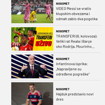
NOGOMET
VIDEO Messi se vratio
klupskim obvezama i
odmah zabio dva pogotka
NOGOMET
TRANSFERI (6. kolovoza):
Veliki rat Reala i Barçe
oko Rodrija, Mourinho
nagovorio Viniciusa na
ostanak
NOGOMET
Infantinova isprika:
„Napravljene su
određene pogreške“
NOGOMET
Hajduk predstavio novi
dres