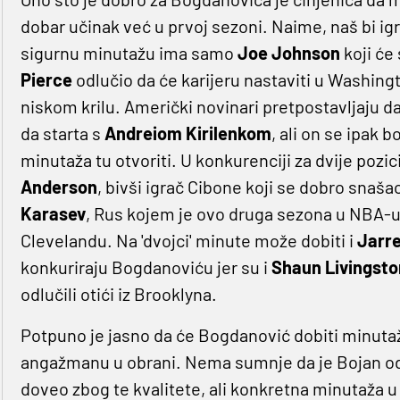
dobar učinak već u prvoj sezoni. Naime, naš bi igrač 
sigurnu minutažu ima samo
Joe Johnson
koji će 
Pierce
odlučio da će karijeru nastaviti u Washin
niskom krilu. Američki novinari pretpostavljaju d
da starta s
Andreiom Kirilenkom
, ali on se ipak b
minutaža tu otvoriti. U konkurenciji za dvije pozi
Anderson
, bivši igrač Cibone koji se dobro snaš
Karasev
, Rus kojem je ovo druga sezona u NBA-u, 
Clevelandu. Na 'dvojci' minute može dobiti i
Jarr
konkuriraju Bogdanoviću jer su i
Shaun Livingsto
odlučili otići iz Brooklyna.
Potpuno je jasno da će Bogdanović dobiti minutažu, 
angažmanu u obrani. Nema sumnje da je Bojan odli
doveo zbog te kvalitete, ali konkretna minutaža u