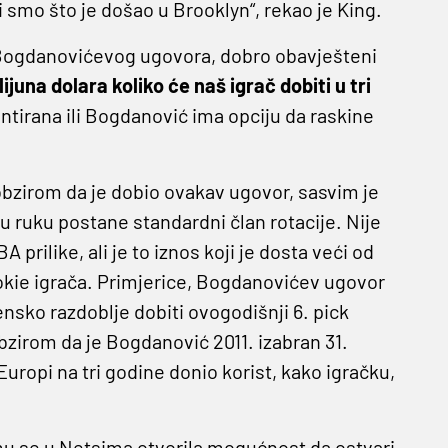
 smo što je došao u Brooklyn“, rekao je King.
t Bogdanovićevog ugovora, dobro obavješteni
lijuna dolara koliko će naš igrač dobiti u tri
rantirana ili Bogdanović ima opciju da raskine
bzirom da je dobio ovakav ugovor, sasvim je
 ruku postane standardni član rotacije. Nije
 prilike, ali je to iznos koji je dosta veći od
okie igrača. Primjerice, Bogdanovićev ugovor
ensko razdoblje dobiti ovogodišnji 6. pick
obzirom da je Bogdanović 2011. izabran 31.
uropi na tri godine donio korist, kako igračku,
mu se u Netsima otvorila mogućnost da ostvari