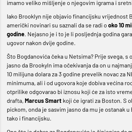
imamo veliko mišljenje o njegovim igrama i sretni
Iako Brooklyn nije objavio financijsku vrijednos
američki novinari su saznali da se radi o
oko 10 mi
godine
. Nejasno je i to je li posljednja godina ga
ugovor nakon dvije godine.
Što Bogdanovića čeka u Netsima? Prije svega, s o
jasno da Brookyln ima očekivanja da on u najmanju
10 milijuna dolara za 3 godine prevelik novac za NBA
minimuma, ali i od ugovora koje dobiva većina ro
otprilike odgovarao bi iznosu koji će za isto vrem
drafta,
Marcus Smart
koji će igrati za Boston. S 
pickom, onda je sasvim jasno da mu je ostanak u E
tako i financijsku.
Ono što je dobro za Bogdanovića je činjenica da 