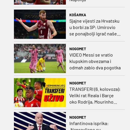
KOŠARKA
Sjajne vijesti za Hrvatsku
u borbi za SP: Umirovio
se ponajbolji igrač našeg
idućeg protivnika
NOGOMET
VIDEO Messi se vratio
klupskim obvezama i
odmah zabio dva pogotka
NOGOMET
TRANSFERI (6. kolovoza):
Veliki rat Reala i Barçe
oko Rodrija, Mourinho
nagovorio Viniciusa na
ostanak
NOGOMET
Infantinova isprika:
„Napravljene su