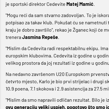
je sportski direktor Cedevite
Matej Mamić
.
"Mogu reći da sam stvarno zadovoljan. To je iskora
potpisao za takav klub. Pokušat ću se nametnuti t
kraju je dobro završilo“, rekao je Žganec koji će 
trenera
Jasmina Repeše
.
"Mislim da Cedevita radi respektabilnu ekipu. Ima 
europskim klubovima. Cedevita iz godine u godin
velikog prostora da joj rezultati iz godine u godinu
Na nedavno završenom U20 Europskom prvenstvu u
četvrto mjesto, Karlo je bio prvi strijelac i drugi
10.9 poena, 7.1 skokova i 2.9 asistencija za 27.5 m
"Mislim da smo napravili odličan rezultat. Bilo je 
ovu generaciju veliki uspjeh, pogotovo što smo i