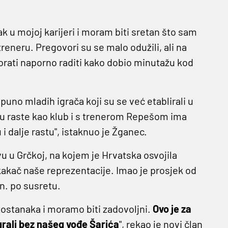
k u mojoj karijeri i moram biti sretan što sam
reneru. Pregovori su se malo odužili, ali na
morati naporno raditi kako dobio minutažu kod
puno mladih igrača koji su se već etablirali u
u raste kao klub i s trenerom Repešom ima
 i dalje rastu", istaknuo je Žganec.
 Grčkoj, na kojem je Hrvatska osvojila
 skakač naše reprezentacije. Imao je prosjek od
in. po susretu.
izostanaka i moramo biti zadovoljni.
Ovo je za
grali bez našeg vođe Šarića
", rekao je novi član