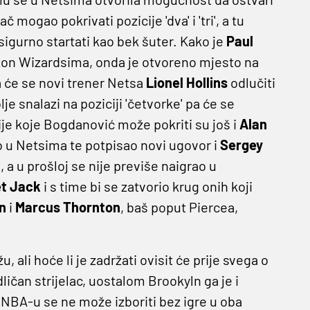
mogao pokrivati pozicije 'dva' i 'tri', a tu
sigurno startati kao bek šuter. Kako je
Paul
gton Wizardsima, onda je otvoreno mjesto na
a će se novi trener Netsa
Lionel Hollins
odlučiti
olje snalazi na poziciji 'četvorke' pa će se
cije koje Bogdanović može pokriti su još i
Alan
ao u Netsima te potpisao novi ugovor i
Sergey
a u prošloj se nije previše naigrao u
et Jack
i s time bi se zatvorio krug onih koji
n
i
Marcus Thornton
, baš poput Piercea,
ali hoće li je zadržati ovisit će prije svega o
čan strijelac, uostalom Brookyln ga je i
 NBA-u se ne može izboriti bez igre u oba