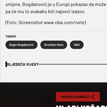
smjera. Bogdanović je u Europi pokazao da može do
pa će mu to svakako biti najveći izazov.
(Foto: Screenshot www.nba.com/nets)
TAGOVI
Bojan Bogdanović
Brooklyn Nets
NBA
SLJEDEĆA VIJEST
PODIJELI SADRŽAJ