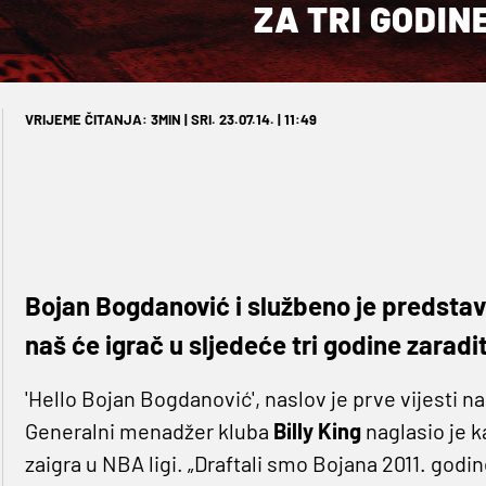
ZA TRI GODIN
VRIJEME ČITANJA: 3MIN | SRI. 23.07.14. | 11:49
Bojan Bogdanović i službeno je predstavl
naš će igrač u sljedeće tri godine zaradit
'Hello Bojan Bogdanović', naslov je prve vijesti n
Generalni menadžer kluba
Billy King
naglasio je 
zaigra u NBA ligi. „Draftali smo Bojana 2011. godi