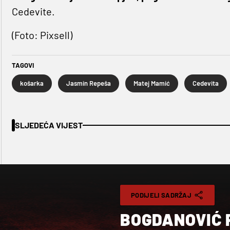
Cedevite.
(Foto: Pixsell)
TAGOVI
košarka
Jasmin Repeša
Matej Mamić
Cedevita
SLJEDEĆA VIJEST
PODIJELI SADRŽAJ
BOGDANOVIĆ 