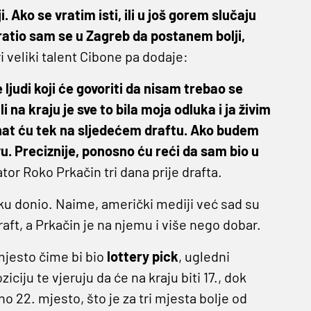
. Ako se vratim isti, ili u još gorem slučaju
ratio sam se u Zagreb da postanem bolji,
 veliki talent Cibone pa dodaje:
 ljudi koji će govoriti da nisam trebao se
 na kraju je sve to bila moja odluka i ja živim
 znat ću tek na sljedećem draftu. Ako budem
u. Preciznije, ponosno ću reći da sam bio u
tor Roko Prkačin tri dana prije drafta.
uku donio. Naime, američki mediji već sad su
raft, a Prkačin je na njemu i više nego dobar.
mjesto čime bi bio
lottery
pick
, ugledni
ciju te vjeruju da će na kraju biti 17., dok
 22. mjesto, što je za tri mjesta bolje od