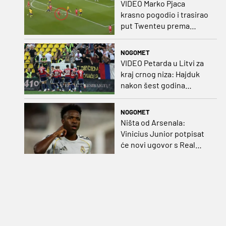
VIDEO Marko Pjaca
krasno pogodio i trasirao
put Twenteu prema
važnoj pobjedi
NOGOMET
VIDEO Petarda u Litvi za
kraj crnog niza: Hajduk
nakon šest godina
pobijedio na europskom
gostovanju
NOGOMET
Ništa od Arsenala:
Vinicius Junior potpisat
će novi ugovor s Real
Madridom