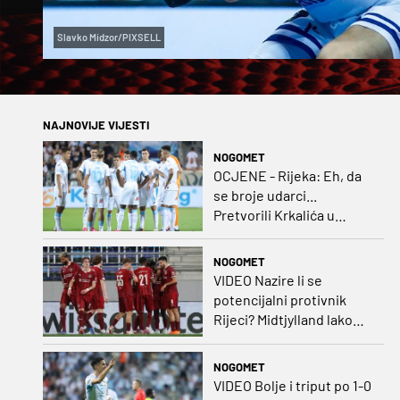
Slavko Midzor/PIXSELL
NAJNOVIJE VIJESTI
NOGOMET
OCJENE - Rijeka: Eh, da
se broje udarci...
Pretvorili Krkalića u
junaka, a izlet na uzvrat u
ozbiljan posao!
NOGOMET
VIDEO Nazire li se
potencijalni protivnik
Rijeci? Midtjylland lako
protiv Iraca za slavlje u
prvoj utakmici
NOGOMET
VIDEO Bolje i triput po 1-0