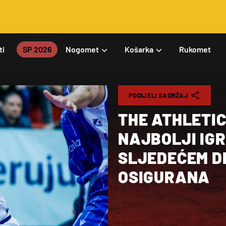
ti
SP 2026
Nogomet
Košarka
Rukomet
PODIJELI SADRŽAJ
THE ATHLETIC
NAJBOLJI IGR
SLJEDEĆEM D
OSIGURANA