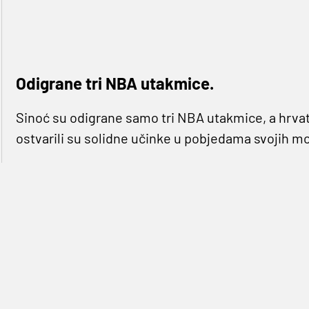
Odigrane tri NBA utakmice.
Sinoć su odigrane samo tri NBA utakmice, a hrva
ostvarili su solidne učinke u pobjedama svojih m
Ivica Zubac
zabio je 11 poena uz šut 4-5 u 117:109
Staples Centru.
Zubac
je uz 11 poena uhvatio seda
očekivano,
Paul George
koji je zabio 24 poena i 
ukradenu loptu. Dosta dobre partije zabilježili su 
Batum
(22p, a, ul). Kod Blazzersa najbolji je bio
Da
skokova, a dobra partija je i iza
Normana Powella
jednu ukradenu loptu. Clippersima je ovo bila pet