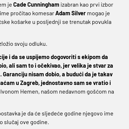
jem je
Cade
Cunningham
izabran kao prvi izbor
je ime pročitao komesar
Adam
Silver
mogao je
atske košarke u posljednji se trenutak povukla
ložio svoju odluku.
ije i da se uspijemo dogovoriti s ekipom da
 ali sam to i očekivao, jer velika je stvar za
. Garanciju nisam dobio, a budući da je takav
raćam u Zagreb, jednostavno sam se vratio i
ru s Ivonom Hemen, našom nedavnom gošćom na
etpostavka je da će sljedeće godine njegovo ime
io slučaj ove godine.