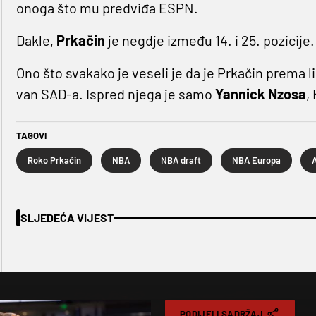
onoga što mu predviđa ESPN.
Dakle,
Prkačin
je negdje između 14. i 25. pozicije
Ono što svakako je veseli je da je Prkačin prema li
van SAD-a. Ispred njega je samo
Yannick Nzosa
,
TAGOVI
Roko Prkačin
NBA
NBA draft
NBA Europa
A
SLJEDEĆA VIJEST
PODIJELI SADRŽAJ