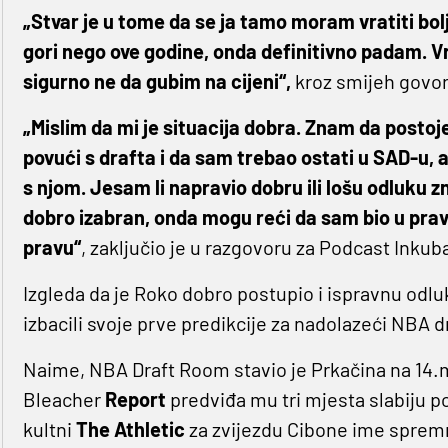
„Stvar je u tome da se ja tamo moram vratiti bolji
gori nego ove godine, onda definitivno padam. V
sigurno ne da gubim na cijeni“,
kroz smijeh govori
„Mislim da mi je situacija dobra. Znam da postoje
povući s drafta i da sam trebao ostati u SAD-u, ali
s njom. Jesam li napravio dobru ili lošu odluku
dobro izabran, onda mogu reći da sam bio u prav
pravu“
, zaključio je u razgovoru za Podcast Inkuba
Izgleda da je Roko dobro postupio i ispravnu odl
izbacili svoje prve predikcije za nadolazeći NBA d
Naime, NBA Draft Room stavio je Prkačina na 14.
Bleacher
Report
predviđa mu tri mjesta slabiju pozi
kultni
The
Athletic
za zvijezdu Cibone ime spremno