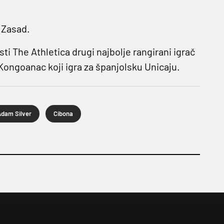
. Zasad.
sti The Athletica drugi najbolje rangirani igrač
 Kongoanac koji igra za španjolsku Unicaju.
dam Silver
Cibona