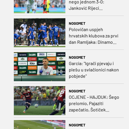
nego jednom 3-0:
Janković Rijeci
projektilom donio slavlje
protiv inferiornijeg
NOGOMET
protivnika
Polovičan uspjeh
hrvatskih klubova za prvi
dan Ramljaka: Dinamo
poražen od Juventusa,
Hajduk bolji od Bologne
NOGOMET
Garcia: "Igrači pjevaju i
plešu u svlačionici nakon
pobjede"
NOGOMET
OCJENE - HAJDUK: Šego
prelomio, Pajaziti
zapečatio, Šotiček
oduševio u predstavi
splitskih 'odlikaša'
NOGOMET