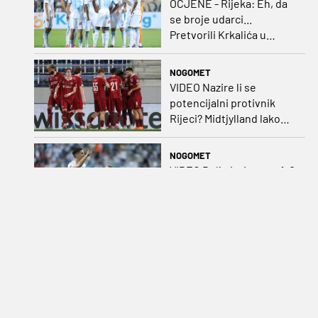
OCJENE - Rijeka: Eh, da
se broje udarci...
Pretvorili Krkalića u
junaka, a izlet na uzvrat u
ozbiljan posao!
NOGOMET
VIDEO Nazire li se
potencijalni protivnik
Rijeci? Midtjylland lako
protiv Iraca za slavlje u
prvoj utakmici
NOGOMET
VIDEO Bolje i triput po 1-0
nego jednom 3-0:
Janković Rijeci
projektilom donio slavlje
protiv inferiornijeg
NOGOMET
protivnika
Polovičan uspjeh
hrvatskih klubova za prvi
dan Ramljaka: Dinamo
poražen od Juventusa,
Hajduk bolji od Bologne