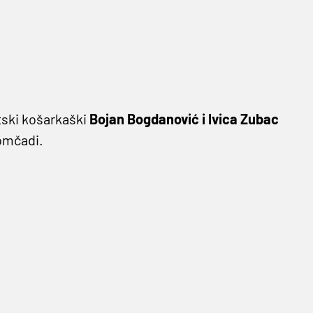
tski košarkaški
Bojan Bogdanović i Ivica Zubac
omčadi.
 pobjedi
LA Clippersa
nad
Portlandom
u
m lopti. Najbolji kod Clippersa bio je,
pridodao devet skokova, sedam asistencija i
i
Reggea Jackson
(23p, 6a, 2s, bl) te
Nicolas
mian Lillard
s 27 poena, šest asistencija i pet
koji je zabio 23 uz po tri skoka i asistencija te
a pobjeda u nizu.