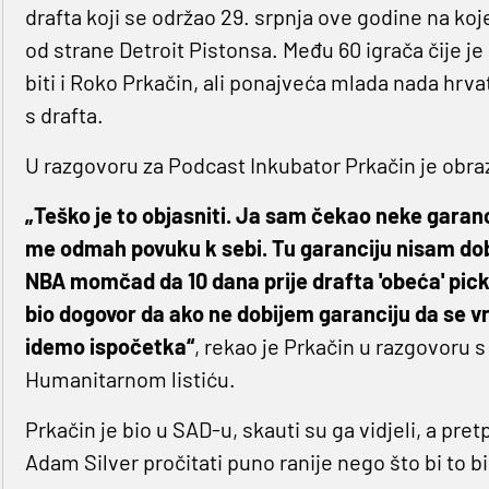
drafta koji se održao 29. srpnja ove godine na ko
od strane Detroit Pistonsa. Među 60 igrača čije 
biti i Roko Prkačin, ali ponajveća mlada nada hrv
s drafta.
U razgovoru za Podcast Inkubator Prkačin je obraz
„Teško je to objasniti. Ja sam čekao neke garanc
me odmah povuku k sebi. Tu garanciju nisam dobio,
NBA momčad da 10 dana prije drafta 'obeća' pick
bio dogovor da ako ne dobijem garanciju da se v
idemo ispočetka“
, rekao je Prkačin u razgovo
Humanitarnom listiću.
Prkačin je bio u SAD-u, skauti su ga vidjeli, a pr
Adam Silver pročitati puno ranije nego što bi to b