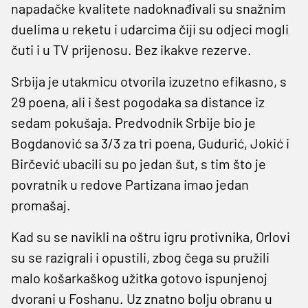
napadačke kvalitete nadoknađivali su snažnim
duelima u reketu i udarcima čiji su odjeci mogli
čuti i u TV prijenosu. Bez ikakve rezerve.
Srbija je utakmicu otvorila izuzetno efikasno, s
29 poena, ali i šest pogodaka sa distance iz
sedam pokušaja. Predvodnik Srbije bio je
Bogdanović sa 3/3 za tri poena, Gudurić, Jokić i
Birčević ubacili su po jedan šut, s tim što je
povratnik u redove Partizana imao jedan
promašaj.
Kad su se navikli na oštru igru protivnika, Orlovi
su se razigrali i opustili, zbog čega su pružili
malo košarkaškog užitka gotovo ispunjenoj
dvorani u Foshanu. Uz znatno bolju obranu u