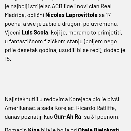
je najbolji strijelac ACB lige i novi član Real
Madrida, odlični
Nicolas Laprovittola
sa 17
poena, a sve je zabio u drugom poluvremenu.
Vječni
Luis Scola
, koji je, moramo to primjetiti,
u fantastičnom fizičkom stanju (boljem nego
prije desetak godina, usudili bi se reći), dodao je
15.
Najistaknutiji u redovima Korejaca bio je bivši
Amerikanac, a sada Korejac, Ricardo Ratliffe,
danas poznatiji kao
Gun-Ah Ra
, sa 31 poenom.
Domaćin
Kina
bila je bolja od
Obale Bjelokosti