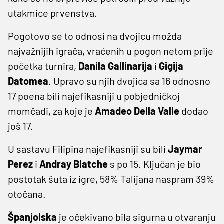
utakmice prvenstva.
Pogotovo se to odnosi na dvojicu možda
najvažnijih igrača, vraćenih u pogon netom prije
početka turnira,
Danila Gallinarija
i
Gigija
Datomea
. Upravo su njih dvojica sa 16 odnosno
17 poena bili najefikasniji u pobjedničkoj
momčadi, za koje je
Amadeo Della Valle
dodao
još 17.
U sastavu Filipina najefikasniji su bili
Jaymar
Perez
i
Andray Blatche
s po 15. Ključan je bio
postotak šuta iz igre, 58% Talijana naspram 39%
otočana.
Španjolska
je očekivano bila sigurna u otvaranju