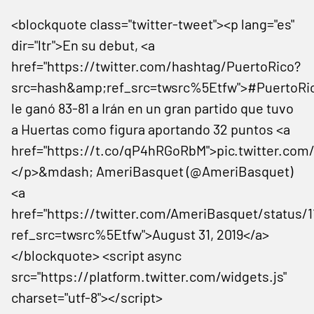
<blockquote class="twitter-tweet"><p lang="es"
dir="ltr">En su debut, <a
href="https://twitter.com/hashtag/PuertoRico?
src=hash&amp;ref_src=twsrc%5Etfw">#PuertoRi
le ganó 83-81 a Irán en un gran partido que tuvo
a Huertas como figura aportando 32 puntos <a
href="https://t.co/qP4hRGoRbM">pic.twitter.c
</p>&mdash; AmeriBasquet (@AmeriBasquet)
<a
href="https://twitter.com/AmeriBasquet/status/
ref_src=twsrc%5Etfw">August 31, 2019</a>
</blockquote> <script async
src="https://platform.twitter.com/widgets.js"
charset="utf-8"></script>