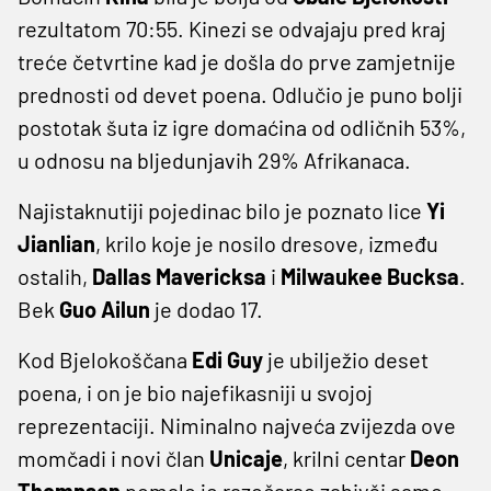
rezultatom 70:55. Kinezi se odvajaju pred kraj
treće četvrtine kad je došla do prve zamjetnije
prednosti od devet poena. Odlučio je puno bolji
postotak šuta iz igre domaćina od odličnih 53%,
u odnosu na bljedunjavih 29% Afrikanaca.
Najistaknutiji pojedinac bilo je poznato lice
Yi
Jianlian
, krilo koje je nosilo dresove, između
ostalih,
Dallas Mavericksa
i
Milwaukee Bucksa
.
Bek
Guo Ailun
je dodao 17.
Kod Bjelokoščana
Edi Guy
je ubilježio deset
poena, i on je bio najefikasniji u svojoj
reprezentaciji. Niminalno najveća zvijezda ove
momčadi i novi član
Unicaje
, krilni centar
Deon
Thompson
pomalo je razočarao zabivši samo