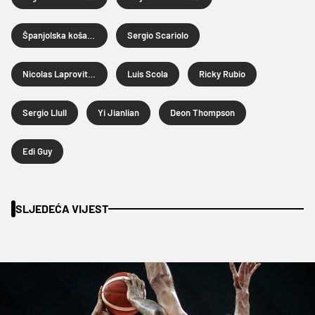
Španjolska košarkaška reprezentacija
Sergio Scariolo
Nicolas Laprovittola
Luis Scola
Ricky Rubio
Sergio Llull
Yi Jianlian
Deon Thompson
Edi Guy
SLJEDEĆA VIJEST