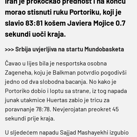
Iran je prokockao prednost i na koncu
morao stisnuti ruku Portoriku, koji je
slavio 83:81 košem Javiera Mojice 0.7
sekundi uoči kraja.
>>> Srbija uvjerljiva na startu Mundobasketa
Čavao u lijes bila je nesportska osobna
Zageneha, koju je Balkman potvrdio pogodivši
jedno od dva slobodna bacanja. No kako je
Portoriko dobio i loptu sa strane, iz tog napada
junak utakmice Huertas zabio je tricu za
poravnanje 78:78. Nevjerojatan preokret 45
sekundi prije kraja.
U sljedećem napadu Sajjad Mashayekhi izgubio