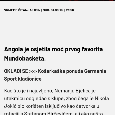
VRIJEME ČITANJA: 1MIN | SUB. 31.08.19. | 12:56
Angola je osjetila moć prvog favorita
Mundobasketa.
OKLADI SE >>> Košarkaška ponuda Germania
Sport kladionice
Kao što je i najavljeno, Nemanja Bjelica je
utakmicu odgledao s klupe, zbog čega je Nikola
Jokić bio korišten isključivo kao četvorka u
rotaciji s Stefanom Birčevićem, ali ako nešto