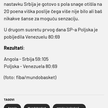
nastavku Srbija je gotovo s pola snage otišla na
20 poena viška poslije čega više nije bilo ali baš
nikakve šanse za moguću senzaciju.
U drugom susretu prvog dana SP-a Poljska je
pobijedila Venezuelu 80:69
Rezultati
:
Angola - Srbija 59:105
Poljska - Venezuela 80:69
(foto: fiba/mundobasket)
TAGOVI
Angola
Mundobasket
srpska košarkaška reprezentacija