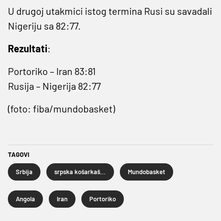
U drugoj utakmici istog termina Rusi su savadali
Nigeriju sa 82:77.
Rezultati
:
Portoriko – Iran 83:81
Rusija – Nigerija 82:77
(foto: fiba/mundobasket)
TAGOVI
Srbija
srpska košarkaška reprezentacija
Mundobasket
Angola
Iran
Portoriko