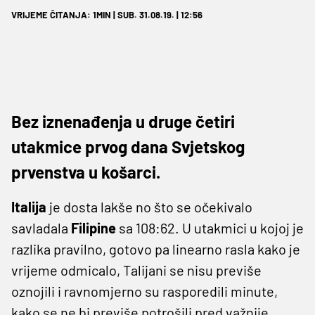
VRIJEME ČITANJA: 1MIN | SUB. 31.08.19. | 12:56
Bez iznenađenja u druge četiri
utakmice prvog dana Svjetskog
prvenstva u košarci.
Italija
je dosta lakše no što se očekivalo
savladala
Filipine
sa 108:62. U utakmici u kojoj je
razlika pravilno, gotovo pa linearno rasla kako je
vrijeme odmicalo, Talijani se nisu previše
oznojili i ravnomjerno su rasporedili minute,
kako se ne bi previše potrošili pred važnije