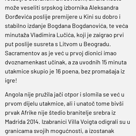
može veseliti srpskog izbornika Aleksandra
Đorđevića poslije premijere u Kini su dobro i
stabilno izdanje Bogdana Bogdanovića, te veća
minutaža Vladimira Lučića, koji je zaigrao prvi
put poslije susreta s Litvom u Beogradu.
Sacramentov as je već u prvoj dionici imao
dvoznamenkast učinak, a za uvodnih 15 minuta
utakmice skupio je 16 poena, bez promašaja iz
igre!
Angola nije pružila jači otpor i slomila se već u
prvom dijelu utakmice, ali i unatoč tome bivši
prvak Afrike nije štedio branitelje srebra iz
Madrida 2014. Izabranici Villa Voigta odigrali su u
granicama svojih mogućnosti, a izostanak