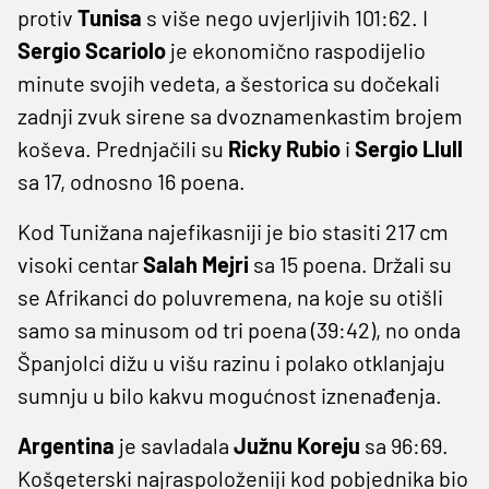
protiv
Tunisa
s više nego uvjerljivih 101:62. I
Sergio Scariolo
je ekonomično raspodijelio
minute svojih vedeta, a šestorica su dočekali
zadnji zvuk sirene sa dvoznamenkastim brojem
koševa. Prednjačili su
Ricky Rubio
i
Sergio Llull
sa 17, odnosno 16 poena.
Kod Tunižana najefikasniji je bio stasiti 217 cm
visoki centar
Salah Mejri
sa 15 poena. Držali su
se Afrikanci do poluvremena, na koje su otišli
samo sa minusom od tri poena (39:42), no onda
Španjolci dižu u višu razinu i polako otklanjaju
sumnju u bilo kakvu mogućnost iznenađenja.
Argentina
je savladala
Južnu Koreju
sa 96:69.
Košgeterski najraspoloženiji kod pobjednika bio