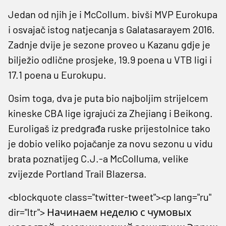
Jedan od njih je i McCollum. bivši MVP Eurokupa
i osvajač istog natjecanja s Galatasarayem 2016.
Zadnje dvije je sezone proveo u Kazanu gdje je
bilježio odlične prosjeke, 19.9 poena u VTB ligi i
17.1 poena u Eurokupu.
Osim toga, dva je puta bio najboljim strijelcem
kineske CBA lige igrajući za Zhejiang i Beikong.
Euroligaš iz predgrađa ruske prijestolnice tako
je dobio veliko pojačanje za novu sezonu u vidu
brata poznatijeg C.J.-a McColluma, velike
zvijezde Portland Trail Blazersa.
<blockquote class="twitter-tweet"><p lang="ru"
dir="ltr"> Начинаем неделю с чумовых