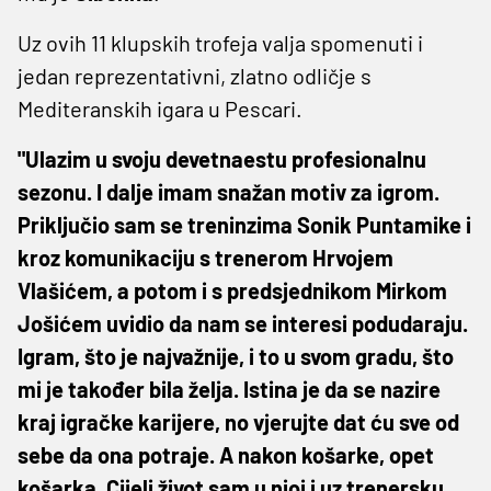
Uz ovih 11 klupskih trofeja valja spomenuti i
jedan reprezentativni, zlatno odličje s
Mediteranskih igara u Pescari.
"Ulazim u svoju devetnaestu profesionalnu
sezonu. I dalje imam snažan motiv za igrom.
Priključio sam se treninzima Sonik Puntamike i
kroz komunikaciju s trenerom Hrvojem
Vlašićem, a potom i s predsjednikom Mirkom
Jošićem uvidio da nam se interesi podudaraju.
Igram, što je najvažnije, i to u svom gradu, što
mi je također bila želja. Istina je da se nazire
kraj igračke karijere, no vjerujte dat ću sve od
sebe da ona potraje. A nakon košarke, opet
košarka. Cijeli život sam u njoj i uz trenersku