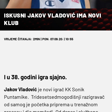
ISKUSNI JAKOV VLADOVIĆ IMA NOVI
KLUB
VRIJEME ČITANJA: 2MIN | PON. 07.09.20. | 10:55
I u 38. godini igra sjajno.
Jakov Vladović
je novi igrač KK Sonik
Puntamike. Tridesetsedmogodišnji razigravač
od samog je početka priprema u trenažnom
procesu i dio momčadi. Od danas i službeno.