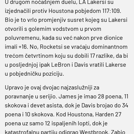
U drugom noćašnjem duelu, LA Lakersi su
izjednačili protiv Houstona pobjedom 117:109.
Bio je to vrlo promjenjiv susret kojeg su Lakersi
otvorili s golemim vodstvom u prvom
poluvremenu, kada su već nakon prve dionice
imali +16. No, Rocketsi se vraćaju dominantnom
trećom četvrtinom koju su dobili 17 razlike, da bi
u posljednjoj ipak LeBron i Davis vratili Lakerse
u pobjedničku poziciju.
Upravo je ovaj dvojac najzaslužniji za
poravnanje u serijio. James je imao 28 poena, 11
skokova i devet asista, dok je Davis brojao do 34
poena i 10 skokova. Kod Houstona, Harden 27
poena uz samo 12 ispaljenih lopti, dok je
katastrofalnu partiju odigrao Westbrook. Zabio