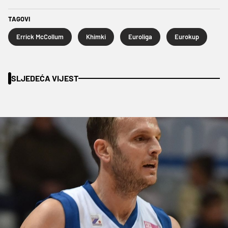
TAGOVI
Errick McCollum
Khimki
Euroliga
Eurokup
SLJEDEĆA VIJEST