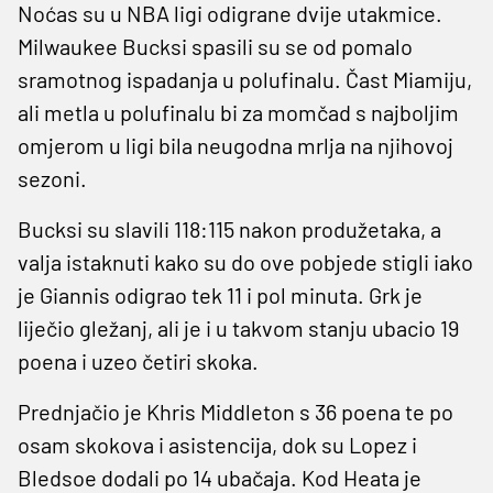
Noćas su u NBA ligi odigrane dvije utakmice.
Milwaukee Bucksi spasili su se od pomalo
sramotnog ispadanja u polufinalu. Čast Miamiju,
ali metla u polufinalu bi za momčad s najboljim
omjerom u ligi bila neugodna mrlja na njihovoj
sezoni.
Bucksi su slavili 118:115 nakon produžetaka, a
valja istaknuti kako su do ove pobjede stigli iako
je Giannis odigrao tek 11 i pol minuta. Grk je
liječio gležanj, ali je i u takvom stanju ubacio 19
poena i uzeo četiri skoka.
Prednjačio je Khris Middleton s 36 poena te po
osam skokova i asistencija, dok su Lopez i
Bledsoe dodali po 14 ubačaja. Kod Heata je