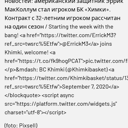
новостей: американский защитник Эррик
МакКоллум стал игроком БК «Химки».
Контракт с 32-летним игроком рассчитан
на один сезон / Starting the week with the
bang! <a href="https://twitter.com/ErrickM3?
ref_src=twsrc%5Etfw">@ErrickM3</a> joins
Khimki, welcome! <a
href="https://t.co/fk9hogPCAT">pic.twitter.com
</p>&mdash; BC Khimki (@Khimkibasket) <a
href="https://twitter.com/Khimkibasket/status/
ref_src=twsrc%5Etfw">September 7, 2020</a>
</blockquote> <script async
src="https://platform.twitter.com/widgets.js"
charset="utf-8"></script>
(foto: Pixsell)