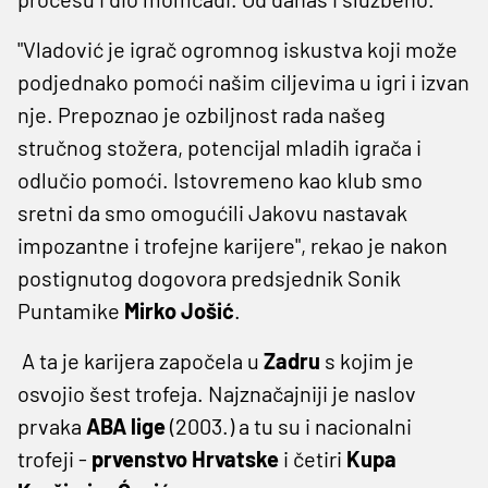
"Vladović je igrač ogromnog iskustva koji može
podjednako pomoći našim ciljevima u igri i izvan
nje. Prepoznao je ozbiljnost rada našeg
stručnog stožera, potencijal mladih igrača i
odlučio pomoći. Istovremeno kao klub smo
sretni da smo omogućili Jakovu nastavak
impozantne i trofejne karijere", rekao je nakon
postignutog dogovora predsjednik Sonik
Puntamike
Mirko Jošić
.
A ta je karijera započela u
Zadru
s kojim je
osvojio šest trofeja. Najznačajniji je naslov
prvaka
ABA lige
(2003.) a tu su i nacionalni
trofeji -
prvenstvo Hrvatske
i četiri
Kupa