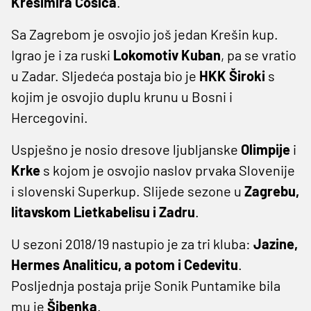
Krešimira Ćosića
.
Sa Zagrebom je osvojio još jedan Krešin kup.
Igrao je i za ruski
Lokomotiv Kuban
, pa se vratio
u Zadar. Sljedeća postaja bio je
HKK Široki
s
kojim je osvojio duplu krunu u Bosni i
Hercegovini.
Uspješno je nosio dresove ljubljanske
Olimpije
i
Krke
s kojom je osvojio naslov prvaka Slovenije
i slovenski Superkup. Slijede sezone u
Zagrebu,
litavskom Lietkabelisu i Zadru
.
U sezoni 2018/19 nastupio je za tri kluba:
Jazine,
Hermes Analiticu, a potom i Cedevitu
.
Posljednja postaja prije Sonik Puntamike bila
mu je
Šibenka
.