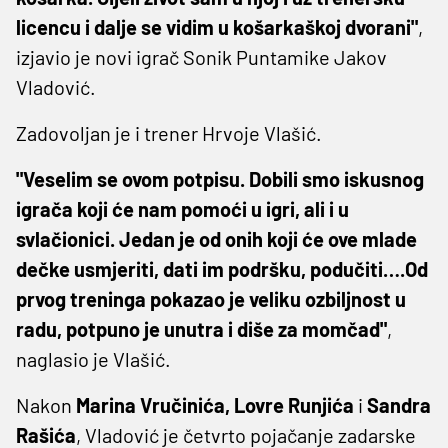
licencu i dalje se vidim u košarkaškoj dvorani"
,
izjavio je novi igrač Sonik Puntamike Jakov
Vladović.
Zadovoljan je i trener Hrvoje Vlašić.
"Veselim se ovom potpisu. Dobili smo iskusnog
igrača koji će nam pomoći u igri, ali i u
svlačionici. Jedan je od onih koji će ove mlade
dečke usmjeriti, dati im podršku, podučiti….Od
prvog treninga pokazao je veliku ozbiljnost u
radu, potpuno je unutra i diše za momčad"
,
naglasio je Vlašić.
Nakon
Marina Vručinića, Lovre Runjića
i
Sandra
Rašića
, Vladović je četvrto pojačanje zadarske