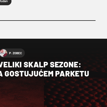
Rudan
P. ZOBEC
 VELIKI SKALP SEZONE:
A GOSTUJUĆEM PARKETU