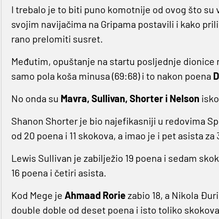
I trebalo je to biti puno komotnije od ovog što su 
svojim navijačima na Gripama postavili i kako prili
rano prelomiti susret.
Međutim, opuštanje na startu posljednje dionice r
samo pola koša minusa (69:68) i to nakon poena
D
No onda su
Mavra, Sullivan, Shorter i Nelson
isko
Shanon Shorter je bio najefikasniji u redovima Sp
od 20 poena i 11 skokova, a imao je i pet asista z
Lewis Sullivan je zabilježio 19 poena i sedam sko
16 poena i četiri asista.
Kod Mege je
Ahmaad Rorie
zabio 18, a Nikola Đur
double doble od deset poena i isto toliko skokova