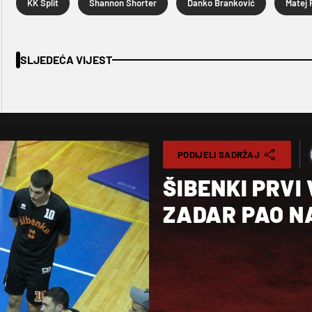
KK Split
Shannon Shorter
Danko Branković
Matej 
SLJEDEĆA VIJEST
PODIJELI SADRŽAJ
ŠIBENKI PRVI
ZADAR PAO N