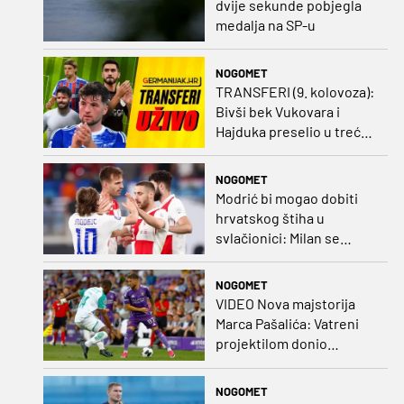
dvije sekunde pobjegla
medalja na SP-u
NOGOMET
TRANSFERI (9. kolovoza):
Bivši bek Vukovara i
Hajduka preselio u treću
ligu, đakovački 'sin vjetra'
napustio Kirgistan
NOGOMET
Modrić bi mogao dobiti
hrvatskog štiha u
svlačionici: Milan se
raspituje za usluge
Vatrenog!
NOGOMET
VIDEO Nova majstorija
Marca Pašalića: Vatreni
projektilom donio
vodstvo pa igru napustio
zbog ozljede
NOGOMET