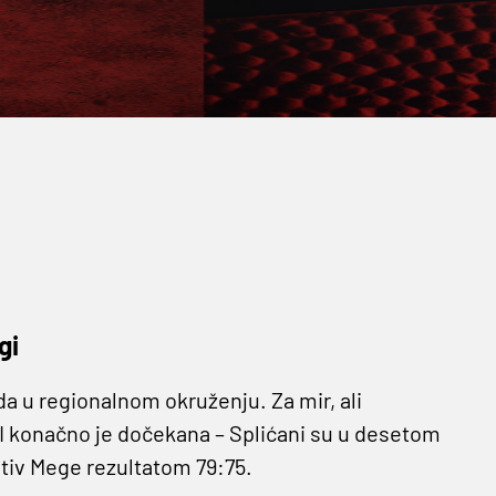
gi
a u regionalnom okruženju. Za mir, ali
I konačno je dočekana – Splićani su u desetom
rotiv Mege rezultatom 79:75.