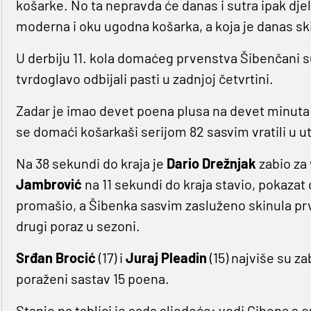
košarke. No ta nepravda će danas i sutra ipak djel
moderna i oku ugodna košarka, a koja je danas s
U derbiju 11. kola domaćeg prvenstva Šibenčani su
tvrdoglavo odbijali pasti u zadnjoj četvrtini.
Zadar je imao devet poena plusa na devet minut
se domaći košarkaši serijom 82 sasvim vratili u 
Na 38 sekundi do kraja je
Dario Drežnjak
zabio za
Jambrović
na 11 sekundi do kraja stavio, pokazat 
promašio, a Šibenka sasvim zasluženo skinula prvi
drugi poraz u sezoni.
Srđan Brocić
(17) i
Juraj Pleadin
(15) najviše su za
poraženi sastav 15 poena.
Stanje na tablici je sada sljedeće: vodi Cibona s o