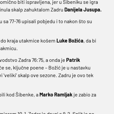
omično biti ispravljena, jer u Šibeniku se igra
kinula skalp zahuktalom Zadru
Danijela Jusupa.
 sa 77-76 upisali pobjedu i to nakon što su
a do kraja utakmice košem
Luke Božića
, da bi
utakmicu.
 vodstvo Zadra 76:75, a onda je
Patrik
će se, ključne poene – Božić je u nastavku
 'veliki' skalp ove sezone. Zadru je ovo tek
bili kod Šibenke, a
Marko Ramljak
je zabio za
mjerom 10-1, Zadar je drugi s 9-2, Split je na