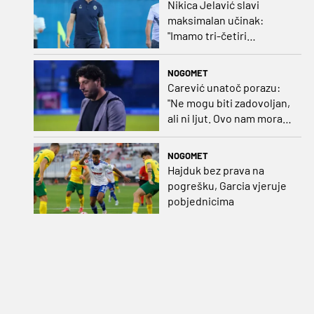
Nikica Jelavić slavi
maksimalan učinak:
"Imamo tri-četiri
senatora koji vode naš
vrtić"
NOGOMET
Carević unatoč porazu:
"Ne mogu biti zadovoljan,
ali ni ljut. Ovo nam mora
biti putokaz"
NOGOMET
Hajduk bez prava na
pogrešku, Garcia vjeruje
pobjednicima