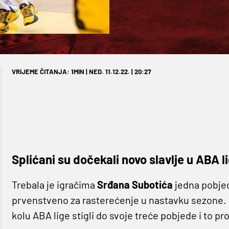
VRIJEME ČITANJA: 1MIN | NED. 11.12.22. | 20:27
Splićani su dočekali novo slavlje u ABA li
Trebala je igračima
Srđana Subotića
jedna pobjed
prvenstveno za rasterećenje u nastavku sezone. 
kolu ABA lige stigli do svoje treće pobjede i to p