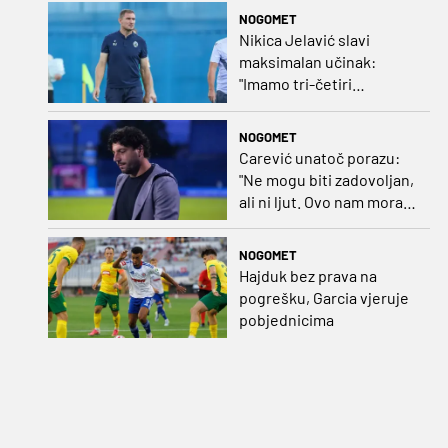
zbog ozljede
NOGOMET
Nikica Jelavić slavi
maksimalan učinak:
"Imamo tri-četiri
senatora koji vode naš
vrtić"
NOGOMET
Carević unatoč porazu:
"Ne mogu biti zadovoljan,
ali ni ljut. Ovo nam mora
biti putokaz"
NOGOMET
Hajduk bez prava na
pogrešku, Garcia vjeruje
pobjednicima