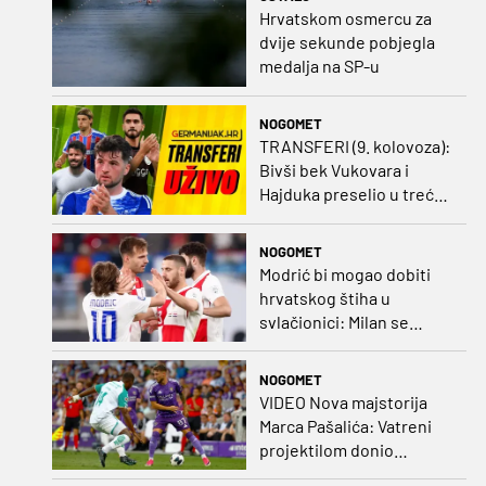
Hrvatskom osmercu za
dvije sekunde pobjegla
medalja na SP-u
NOGOMET
TRANSFERI (9. kolovoza):
Bivši bek Vukovara i
Hajduka preselio u treću
ligu, đakovački 'sin vjetra'
napustio Kirgistan
NOGOMET
Modrić bi mogao dobiti
hrvatskog štiha u
svlačionici: Milan se
raspituje za usluge
Vatrenog!
NOGOMET
VIDEO Nova majstorija
Marca Pašalića: Vatreni
projektilom donio
vodstvo pa igru napustio