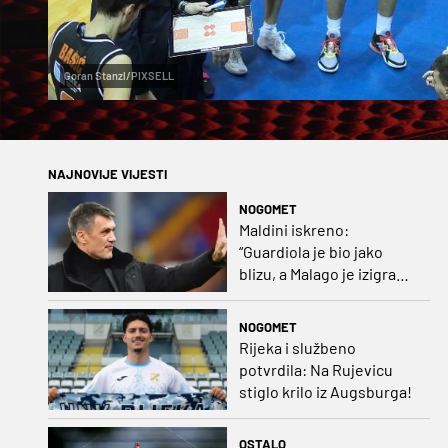
Goran Stanzl/PIXSELL
NAJNOVIJE VIJESTI
NOGOMET
Maldini iskreno:
“Guardiola je bio jako
blizu, a Malago je izigrao
naš početni dogovor”
NOGOMET
Rijeka i službeno
potvrdila: Na Rujevicu
stiglo krilo iz Augsburga!
OSTALO