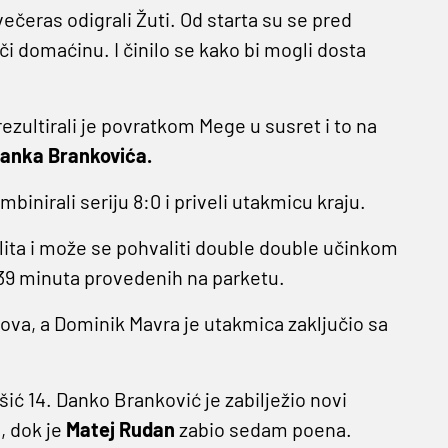
večeras odigrali Žuti. Od starta su se pred
či domaćinu. I činilo se kako bi mogli dosta
ezultirali je povratkom Mege u susret i to na
anka Brankovića.
mbinirali seriju 8:0 i priveli utakmicu kraju.
lita i može se pohvaliti double double učinkom
a 39 minuta provedenih na parketu.
kova, a Dominik Mavra je utakmica zaključio sa
išić 14. Danko Branković je zabilježio novi
, dok je
Matej Rudan
zabio sedam poena.