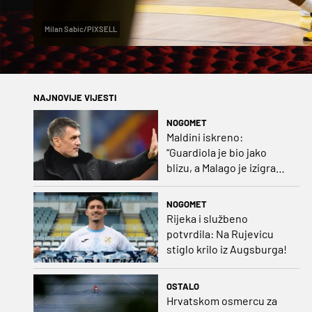
Milan Sabic/PIXSELL
NAJNOVIJE VIJESTI
NOGOMET
Maldini iskreno:
“Guardiola je bio jako
blizu, a Malago je izigrao
naš početni dogovor”
NOGOMET
Rijeka i službeno
potvrdila: Na Rujevicu
stiglo krilo iz Augsburga!
OSTALO
Hrvatskom osmercu za