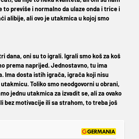
 to previše i normalno da ulaze onda i trice i
i alibije, ali ovo je utakmica u kojoj smo
i dana, oni su to igrali. Igrali smo koš za koš
čimo prema naprijed. Jednostavno, tu ima
. Ima dosta istih igrača, igrača koji nisu
iš utakmicu. Toliko smo neodgovorni u obrani,
amo jednu utakmica za izvadit se, ali za ovako
li bez motivacije ili sa strahom, to treba još