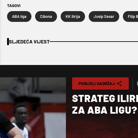
TAGOVI
ABA liga
Cibona
KK Ilirija
Josip Sesar
Filip
SLJEDEĆA VIJEST
PODIJELI SADRŽAJ
STRATEG ILIR
ZA ABA LIGU?