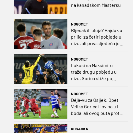
na kanadskom Mastersu
NOGOMET
Bljesak ili oluja? Hajduk u
prilici za četiri pobjede u
nizu, ali prva sljedeća je
najvažnija
NOGOMET
Lokosi na Maksimiru
traže drugu pobjedu u
nizu, Gorica stiže po
iskupljenje i bolje izdanje
nego na otvaranju
NOGOMET
Déjà-vu za Osijek: Opet
Velika Gorica i lov na tri
boda, ali ovog puta protiv
Rudeša
KOŠARKA