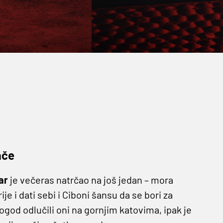
ače
ar
je večeras natrčao na još jedan – mora
irije i dati sebi i Ciboni šansu da se bori za
togod odlučili oni na gornjim katovima, ipak je