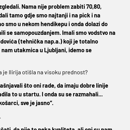
izgledali. Nama nije problem zabiti 70,80,
ali tamo gdje smo najtanji i na pick i na
no smo u nekom hendikepu i onda dolazi do
nili se samopouzdanjem. Imali smo vodstvo na
dovića (tehnička nap.a.) koji je totalno
edi nam utakmica u Ljubljani, idemo se
je Ilirija otišla na visoku prednost?
njavali što oni rade, da imaju dobre linije
dila to u startu. I onda su se razmahali...
ošarci, sve je jasno“.
.
čati, da nije to neka kvaliteta, ali oni su nam