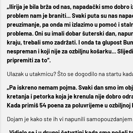
„Ilirija je bila brža od nas, napadački smo dobro 
problem nam je braniti... Svaki puta su nas napad
preuzimanje, pa onda mi izlazimo u pomoć i stal
problema. Oni su imali dobar šuterski dan, napu
kraju, trebali smo zadržati. I onda ta glupost Bun
nespreman i koji nije za ozbiljnu košarku... Slij
pripremiti za to“.
Ulazak u utakmicu? Što se dogodilo na startu kada 
„Pa iskreno nemam pojma. Svaki dan smo im objaš
kretanja i petorka koja je krenula nije dobro odra
Kada primiš 54 poena za poluvrijeme u ozbiljnoj k
Dojam je kako ste ih vi napunili samopouzdanjem
„Vidjelo se i u drugoj četvrtini kada smo počeli tr