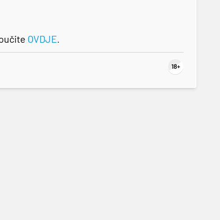
roučite
OVDJE
.