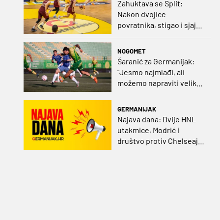
Zahuktava se Split:
Nakon dvojice
povratnika, stigao i sjajni
šuter
NOGOMET
Šaranić za Germanijak:
“Jesmo najmlađi, ali
možemo napraviti velike
stvari. Dinamo? Bez njega
ne bih bio igrač kakav
GERMANIJAK
sam danas“
Najava dana: Dvije HNL
utakmice, Modrić i
društvo protiv Chelseaja,
početak nizozemske lige
i druge Bundeslige