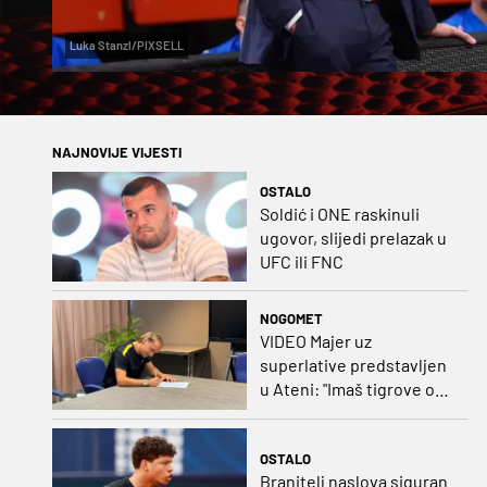
Luka Stanzl/PIXSELL
NAJNOVIJE VIJESTI
OSTALO
Soldić i ONE raskinuli
ugovor, slijedi prelazak u
UFC ili FNC
NOGOMET
VIDEO Majer uz
superlative predstavljen
u Ateni: "Imaš tigrove oči,
vrlo si inteligentan"
OSTALO
Branitelj naslova siguran