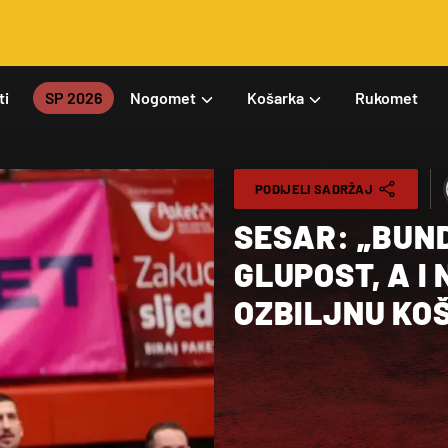
ti
SP 2026
Nogomet
Košarka
Rukomet
PODIJELI SADRŽAJ
SESAR: „BUN
GLUPOST, A I
OZBILJNU KO