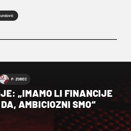
 Bundović
P. ZOBEC
IJE: „IMAMO LI FINANCIJE
 DA, AMBICIOZNI SMO“