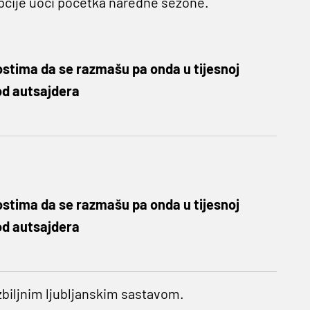
opcije uoči početka naredne sezone.
ostima da se razmašu pa onda u tijesnoj
 od autsajdera
ostima da se razmašu pa onda u tijesnoj
 od autsajdera
ozbiljnim ljubljanskim sastavom.