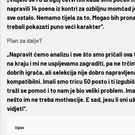
napravili 14 poena iz kontri za ozbiljnu momčad je
sve ostalo. Nemamo tijela za to. Mogao bih pronać
trebali pokazati puno veći karakter“.
Plan za dalje?
„Napravit ćemo analizu i sve što smo pričali ova tr
na kraju i mi ne uspijevamo zagraditi, pa ne tr
dobrih igrača, ali selekcija nije dobro napravljena
kompatibilni. Imali smo tricu 50 posto i ti izgub
traži se pomoć i to nam je bio veliki problem. Im
nešto im ne treba motivacije. E sad, jesu li oni uš
vidjeti“.
Oglas