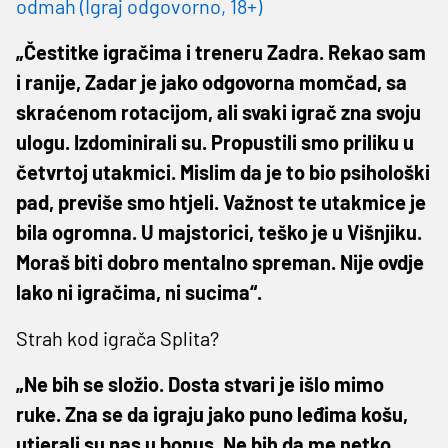
odmah (Igraj odgovorno, 18+)
„Čestitke igračima i treneru Zadra. Rekao sam
i ranije, Zadar je jako odgovorna momčad, sa
skraćenom rotacijom, ali svaki igrač zna svoju
ulogu. Izdominirali su. Propustili smo priliku u
četvrtoj utakmici. Mislim da je to bio psihološki
pad, previše smo htjeli. Važnost te utakmice je
bila ogromna. U majstorici, teško je u Višnjiku.
Moraš biti dobro mentalno spreman. Nije ovdje
lako ni igračima, ni sucima“.
Strah kod igrača Splita?
„Ne bih se složio. Dosta stvari je išlo mimo
ruke. Zna se da igraju jako puno leđima košu,
utjerali su nas u bonus. Ne bih da me netko