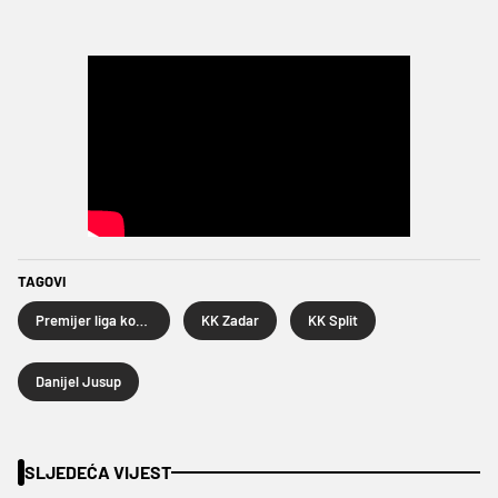
TAGOVI
Premijer liga košarkaša
KK Zadar
KK Split
Danijel Jusup
SLJEDEĆA VIJEST