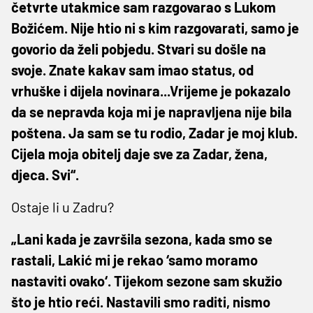
četvrte utakmice sam razgovarao s Lukom
Božićem. Nije htio ni s kim razgovarati, samo je
govorio da želi pobjedu. Stvari su došle na
svoje. Znate kakav sam imao status, od
vrhuške i dijela novinara...Vrijeme je pokazalo
da se nepravda koja mi je napravljena nije bila
poštena. Ja sam se tu rodio, Zadar je moj klub.
Cijela moja obitelj daje sve za Zadar, žena,
djeca. Svi“.
Ostaje li u Zadru?
„Lani kada je završila sezona, kada smo se
rastali, Lakić mi je rekao ‘samo moramo
nastaviti ovako‘. Tijekom sezone sam skužio
što je htio reći. Nastavili smo raditi, nismo