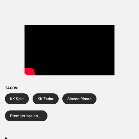
TAGOVI
KK Split
KK Zadar
Slaven Rimac
Premijer liga košarkaša