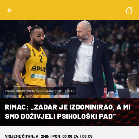
Photo: Dušan Milenković/ATAImages/PIXSELL
RIMAC: „ZADAR JE IZDOMINIRAO, A MI
SMO DOŽIVJELI PSIHOLOŠKI PAD“
VRIJEME ČITANJA: 2MIN | PON. 03.06.24. | 08:05