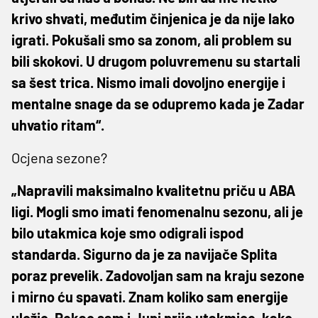
krivo shvati, međutim činjenica je da nije lako
igrati. Pokušali smo sa zonom, ali problem su
bili skokovi. U drugom poluvremenu su startali
sa šest trica. Nismo imali dovoljno energije i
mentalne snage da se odupremo kada je Zadar
uhvatio ritam“.
Ocjena sezone?
„Napravili maksimalno kvalitetnu priču u ABA
ligi. Mogli smo imati fenomenalnu sezonu, ali je
bilo utakmica koje smo odigrali ispod
standarda. Sigurno da je za navijače Splita
poraz prevelik. Zadovoljan sam na kraju sezone
i mirno ću spavati. Znam koliko sam energije
uložio. Rekao sam i Jupi prije utakmice, kako