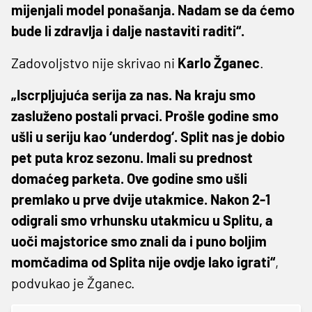
mijenjali model ponašanja. Nadam se da ćemo
bude li zdravlja i dalje nastaviti raditi“.
Zadovoljstvo nije skrivao ni
Karlo Žganec
.
„Iscrpljujuća serija za nas. Na kraju smo
zasluženo postali prvaci. Prošle godine smo
ušli u seriju kao ‘underdog‘. Split nas je dobio
pet puta kroz sezonu. Imali su prednost
domaćeg parketa. Ove godine smo ušli
premlako u prve dvije utakmice. Nakon 2-1
odigrali smo vrhunsku utakmicu u Splitu, a
uoči majstorice smo znali da i puno boljim
momčadima od Splita nije ovdje lako igrati“
,
podvukao je Žganec.