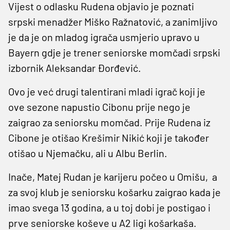
Vijest o odlasku Rudena objavio je poznati
srpski menadžer Miško Ražnatović, a zanimljivo
je da je on mladog igrača usmjerio upravo u
Bayern gdje je trener seniorske momčadi srpski
izbornik Aleksandar Đorđević.
Ovo je već drugi talentirani mladi igrač koji je
ove sezone napustio Cibonu prije nego je
zaigrao za seniorsku momčad. Prije Rudena iz
Cibone je otišao Krešimir Nikić koji je također
otišao u Njemačku, ali u Albu Berlin.
Inače, Matej Rudan je karijeru počeo u Omišu, a
za svoj klub je seniorsku košarku zaigrao kada je
imao svega 13 godina, a u toj dobi je postigao i
prve seniorske koševe u A2 ligi košarkaša.