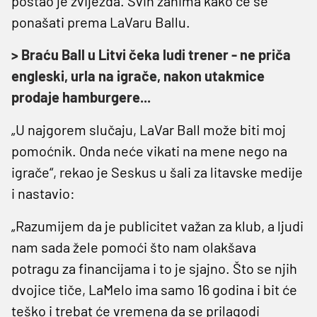
postao je zvijezda. Svih zanima kako će se
ponašati prema LaVaru Ballu.
> Braću Ball u Litvi čeka ludi trener - ne priča
engleski, urla na igrače, nakon utakmice
prodaje hamburgere...
„U najgorem slučaju, LaVar Ball može biti moj
pomoćnik. Onda neće vikati na mene nego na
igrače“, rekao je Seskus u šali za litavske medije
i nastavio:
„Razumijem da je publicitet važan za klub, a ljudi
nam sada žele pomoći što nam olakšava
potragu za financijama i to je sjajno. Što se njih
dvojice tiče, LaMelo ima samo 16 godina i bit će
teško i trebat će vremena da se prilagodi