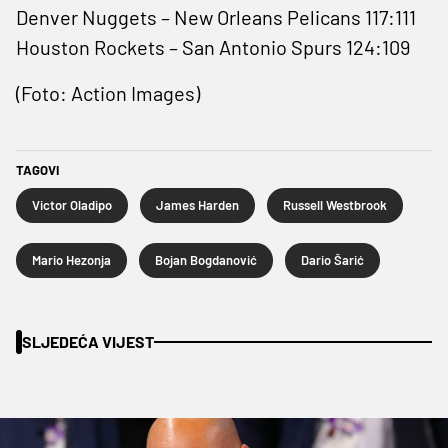
Denver Nuggets – New Orleans Pelicans 117:111
Houston Rockets – San Antonio Spurs 124:109
(Foto: Action Images)
TAGOVI
Victor Oladipo
James Harden
Russell Westbrook
Mario Hezonja
Bojan Bogdanović
Dario Šarić
SLJEDEĆA VIJEST