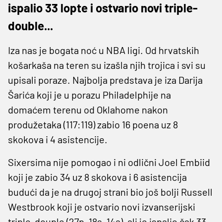
ispalio 33 lopte i ostvario novi triple-
double...
Iza nas je bogata noć u NBA ligi. Od hrvatskih
košarkaša na teren su izašla njih trojica i svi su
upisali poraze. Najbolja predstava je iza Darija
Šarića koji je u porazu Philadelphije na
domaćem terenu od Oklahome nakon
produžetaka (117:119) zabio 16 poena uz 8
skokova i 4 asistencije.
Sixersima nije pomogao i ni odlični Joel Embiid
koji je zabio 34 uz 8 skokova i 6 asistencija
budući da je na drugoj strani bio još bolji Russell
Westbrook koji je ostvario novi izvanserijski
triple-douple (27p, 18s, 14a), ali je ispalio čak 33