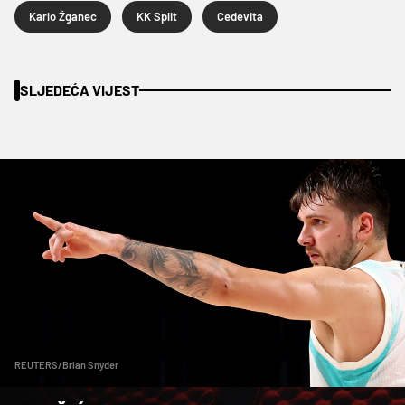
Karlo Žganec
KK Split
Cedevita
SLJEDEĆA VIJEST
REUTERS/Brian Snyder