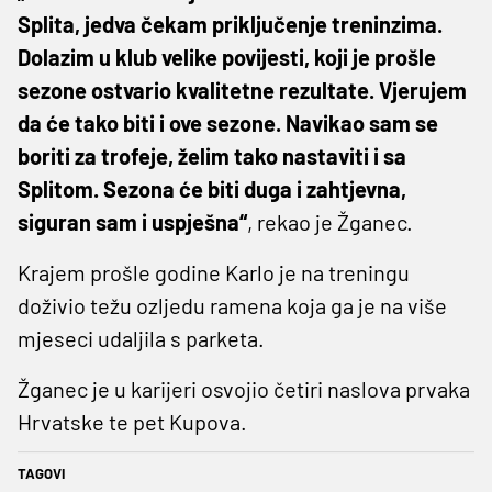
Splita, jedva čekam priključenje treninzima.
Dolazim u klub
velike povijesti, koji je prošle
sezone ostvario kvalitetne rezultate. Vjerujem
da će tako biti i ove sezone. Navikao sam se
boriti za trofeje, želim tako nastaviti i sa
Splitom. Sezona će biti duga i zahtjevna,
siguran sam i uspješna“
, rekao je Žganec.
Krajem prošle godine Karlo je na treningu
doživio težu ozljedu ramena koja ga je na više
mjeseci udaljila s parketa.
Žganec je u karijeri osvojio četiri naslova prvaka
Hrvatske te pet Kupova.
TAGOVI