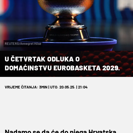
REUTERS/Annegret Hilse
U ČETVRTAK ODLUKA O
DOMAĆINSTVU EUROBASKETA 2029.
VRIJEME ČITANJA: 3MIN | UTO. 20.05.25. | 21:04
Nadamo se da će do njega Hrvatska