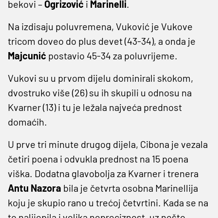
bekovi –
Ogrizović
i
Marinelli
.
Na izdisaju poluvremena, Vuković je Vukove
tricom doveo do plus devet (43-34), a onda je
Majcunić
postavio 45-34 za poluvrijeme.
Vukovi su u prvom dijelu dominirali skokom,
dvostruko više (26) su ih skupili u odnosu na
Kvarner (13) i tu je ležala najveća prednost
domaćih.
U prve tri minute drugog dijela, Cibona je vezala
četiri poena i odvukla prednost na 15 poena
viška. Dodatna glavobolja za Kvarner i trenera
Antu Nazora
bila je četvrta osobna Marinellija
koju je skupio rano u trećoj četvrtini. Kada se na
to nalijepila i velika nepreciznost, uz nešto