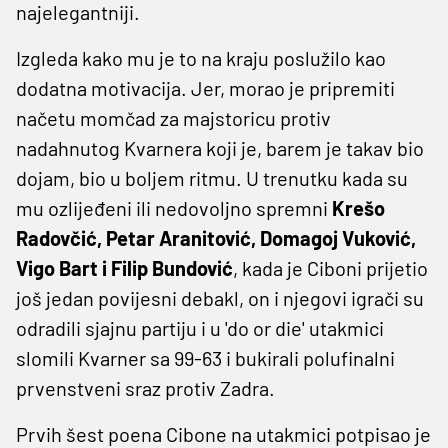
najelegantniji.
Izgleda kako mu je to na kraju poslužilo kao
dodatna motivacija. Jer, morao je pripremiti
načetu momčad za majstoricu protiv
nadahnutog Kvarnera koji je, barem je takav bio
dojam, bio u boljem ritmu. U trenutku kada su
mu ozlijeđeni ili nedovoljno spremni
Krešo
Radovčić, Petar Aranitović, Domagoj Vuković,
Vigo Bart i Filip Bundović
, kada je Ciboni prijetio
još jedan povijesni debakl, on i njegovi igrači su
odradili sjajnu partiju i u 'do or die' utakmici
slomili Kvarner sa 99-63 i bukirali polufinalni
prvenstveni sraz protiv Zadra.
Prvih šest poena Cibone na utakmici potpisao je