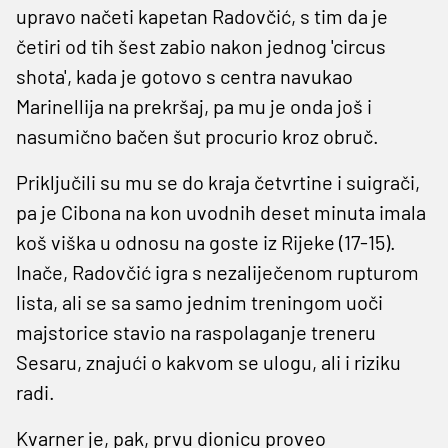
upravo načeti kapetan Radovčić, s tim da je
četiri od tih šest zabio nakon jednog 'circus
shota', kada je gotovo s centra navukao
Marinellija na prekršaj, pa mu je onda još i
nasumično bačen šut procurio kroz obruč.
Priključili su mu se do kraja četvrtine i suigrači,
pa je Cibona na kon uvodnih deset minuta imala
koš viška u odnosu na goste iz Rijeke (17-15).
Inače, Radovčić igra s nezaliječenom rupturom
lista, ali se sa samo jednim treningom uoči
majstorice stavio na raspolaganje treneru
Sesaru, znajući o kakvom se ulogu, ali i riziku
radi.
Kvarner je, pak, prvu dionicu proveo