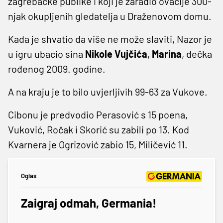
zagrebačke publike i koji je zaradio ovacije 300-
njak okupljenih gledatelja u Draženovom domu.
Kada je shvatio da više ne može slaviti, Nazor je
u igru ubacio sina
Nikole Vujčića
,
Marina
, dečka
rođenog 2009. godine.
A na kraju je to bilo uvjerljivih 99-63 za Vukove.
Cibonu je predvodio Perasović s 15 poena,
Vuković, Ročak i Skorić su zabili po 13. Kod
Kvarnera je Ogrizović zabio 15, Miličević 11.
Oglas
Zaigraj odmah, Germania!