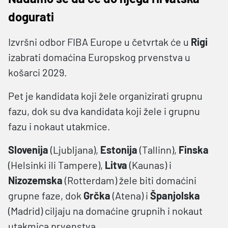
dogurati
Izvršni odbor FIBA Europe u četvrtak će u
Rigi
izabrati domaćina Europskog prvenstva u
košarci 2029.
Pet je kandidata koji žele organizirati grupnu
fazu, dok su dva kandidata koji žele i grupnu
fazu i nokaut utakmice.
Slovenija
(Ljubljana),
Estonija
(Tallinn),
Finska
(Helsinki ili Tampere),
Litva
(Kaunas) i
Nizozemska
(Rotterdam) žele biti domaćini
grupne faze, dok
Grčka
(Atena) i
Španjolska
(Madrid) ciljaju na domaćine grupnih i nokaut
utakmica prvenstva.