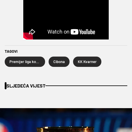
TAGOVI
Premijer liga košarkaša
Cibona
KK Kvarner
SLJEDEĆA VIJEST