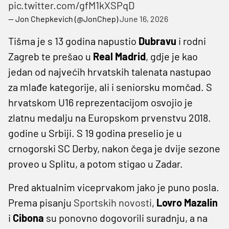
pic.twitter.com/gfM1kXSPqD
— Jon Chepkevich (@JonChep)
June 16, 2026
Tišma je s 13 godina napustio
Dubravu
i rodni
Zagreb te prešao u
Real Madrid
, gdje je kao
jedan od najvećih hrvatskih talenata nastupao
za mlađe kategorije, ali i seniorsku momčad. S
hrvatskom U16 reprezentacijom osvojio je
zlatnu medalju na Europskom prvenstvu 2018.
godine u Srbiji. S 19 godina preselio je u
crnogorski SC Derby, nakon čega je dvije sezone
proveo u Splitu, a potom stigao u Zadar.
Pred aktualnim viceprvakom jako je puno posla.
Prema pisanju
Sportskih novosti
,
Lovro Mazalin
i
Cibona
su ponovno dogovorili suradnju, a na