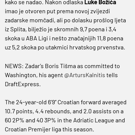
kako se nadao. Nakon odlaska
Luke Božića
imao je otvoren put prema novoj zvijezdi
zadarske momčadi, ali po dolasku prošlog ljeta
iz Splita, bilježio je skromnih 9,7 poena i 3,4
skoka u ABA Ligi i nešto značajnijih 11,8 poena
uz 5,2 skoka po utakmici hrvatskog prvenstva.
NEWS: Zadar’s Boris Tišma as committed to
Washington, his agent
@ArtursKalnitis
tells
DraftExpress.
The 24-year-old 6’9” Croatian forward averaged
10.7 points, 4.4 rebounds, and 2.0 assists on a
60 2P% and 40 3P% in the Adriatic League and
Croatian Premijer liga this season.