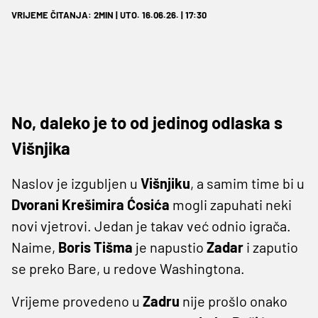
VRIJEME ČITANJA: 2MIN | UTO. 16.06.26. | 17:30
No, daleko je to od jedinog odlaska s
Višnjika
Naslov je izgubljen u
Višnjiku
, a samim time bi u
Dvorani Krešimira Ćosića
mogli zapuhati neki
novi vjetrovi. Jedan je takav već odnio igrača.
Naime,
Boris Tišma
je napustio
Zadar
i zaputio
se preko Bare, u redove Washingtona.
Vrijeme provedeno u
Zadru
nije prošlo onako