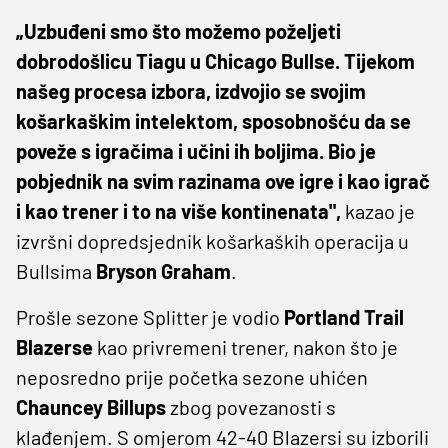
„Uzbuđeni smo što možemo poželjeti
dobrodošlicu Tiagu u Chicago Bullse. Tijekom
našeg procesa izbora, izdvojio se svojim
košarkaškim intelektom, sposobnošću da se
poveže s igračima i učini ih boljima. Bio je
pobjednik na svim razinama ove igre i kao igrač
i kao trener i to na više kontinenata",
kazao je
izvršni dopredsjednik košarkaških operacija u
Bullsima
Bryson Graham
.
Prošle sezone Splitter je vodio
Portland Trail
Blazerse
kao privremeni trener, nakon što je
neposredno prije početka sezone uhićen
Chauncey Billups
zbog povezanosti s
klađenjem. S omjerom 42-40 Blazersi su izborili