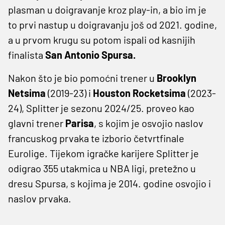
plasman u doigravanje kroz play-in, a bio im je
to prvi nastup u doigravanju još od 2021. godine,
a u prvom krugu su potom ispali od kasnijih
finalista
San Antonio Spursa.
Nakon što je bio pomoćni trener u
Brooklyn
Netsima
(2019-23) i
Houston Rocketsima
(2023-
24), Splitter je sezonu 2024/25. proveo kao
glavni trener
Parisa
, s kojim je osvojio naslov
francuskog prvaka te izborio četvrtfinale
Eurolige. Tijekom igračke karijere Splitter je
odigrao 355 utakmica u NBA ligi, pretežno u
dresu Spursa, s kojima je 2014. godine osvojio i
naslov prvaka.