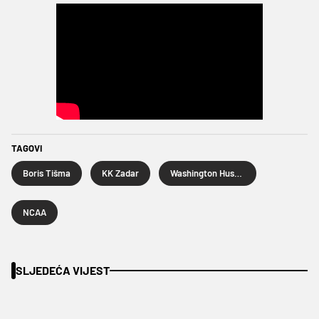
TAGOVI
Boris Tišma
KK Zadar
Washington Huskies
NCAA
SLJEDEĆA VIJEST