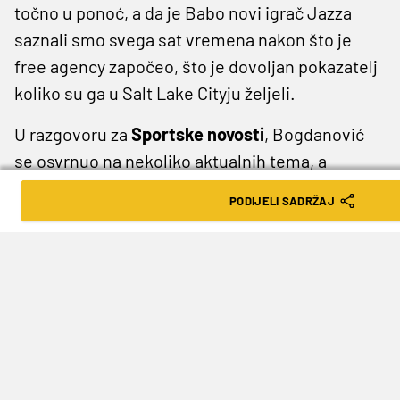
točno u ponoć, a da je Babo novi igrač Jazza
saznali smo svega sat vremena nakon što je
free agency započeo, što je dovoljan pokazatelj
koliko su ga u Salt Lake Cityju željeli.
U razgovoru za
Sportske novosti
, Bogdanović
se osvrnuo na nekoliko aktualnih tema, a
razgovor je započeo objašnjavajući kako izgleda
PODIJELI SADRŽAJ
taj proces potpisa ugovora i kako su izgledali
posljednji sati prije otvaranja slobodnog tržišta
u NBA ligi :
„Cijeli taj proces potpisa ugovora je
jako specifičan, sve se mijenja iz sekunde u
sekundu. Jedan potpis velike zvijezde može
promijeniti strukturu svih drugih momčadi.
Klubovi čekaju zvijezde pa su igrači koji su u