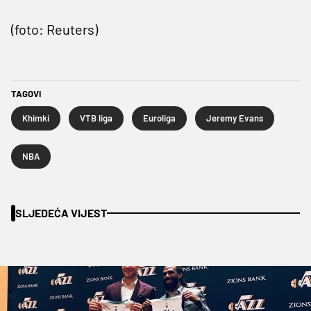
(foto: Reuters)
TAGOVI
Khimki
VTB liga
Euroliga
Jeremy Evans
NBA
SLJEDEĆA VIJEST