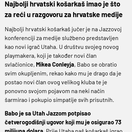
Najbolji hrvatski košarkaš imao je što
za reći u razgovoru za hrvatske medije
Najbolji hrvatski košarkaš jučer je na Jazzovoj
konferenciji za medije službeno predstavljen
kao novi igrač Utaha. U društvu svojeg novog
playmakera, koji je također novi član
svlačionice,
Mikea Conleyja
, Babo se obratio
svim okupljenim, rekao kako mu je drago da je
postao novi član ovog velikog kluba te je
ponovno svojom pojavom na neki način
šarmirao i pokupio simpatije svih prisutnih.
Babo je sa Utah Jazzom potpisao
četverogodišnji ugovor koji mu je osigurao 73
milijuna dolara.
Prije Utaha naš košarkaš igrao