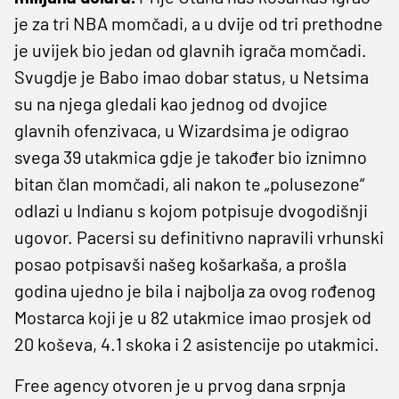
je za tri NBA momčadi, a u dvije od tri prethodne
je uvijek bio jedan od glavnih igrača momčadi.
Svugdje je Babo imao dobar status, u Netsima
su na njega gledali kao jednog od dvojice
glavnih ofenzivaca, u Wizardsima je odigrao
svega 39 utakmica gdje je također bio iznimno
bitan član momčadi, ali nakon te „polusezone“
odlazi u Indianu s kojom potpisuje dvogodišnji
ugovor. Pacersi su definitivno napravili vrhunski
posao potpisavši našeg košarkaša, a prošla
godina ujedno je bila i najbolja za ovog rođenog
Mostarca koji je u 82 utakmice imao prosjek od
20 koševa, 4.1 skoka i 2 asistencije po utakmici.
Free agency otvoren je u prvog dana srpnja