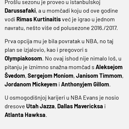
Prošlu sezonu je proveo u istanbulskoj
Darussafaki
, a u momčadi koju od ove godine
vodi
Rimas Kurtinaitis
već je igrao u jednom
navratu, nešto više od polusezone 2016./2017.
Prva opcija mu je bila povratak u NBA, no taj
plan se izjalovio, kao i pregovori s
Olympiakosom
. No ovaj ishod nije nimalo loš, u
pitanju je iznimno snažna momčad s
Aleksejom
Švedom
,
Sergejom Moniom
,
Janisom Timmom
,
Jordanom Mickeyem
i
Anthonyjem Gillom
.
U osmogodišnjoj karijeri u NBA Evans je nosio
dresove
Utah Jazza
,
Dallas Mavericksa
i
Atlanta Hawksa
.