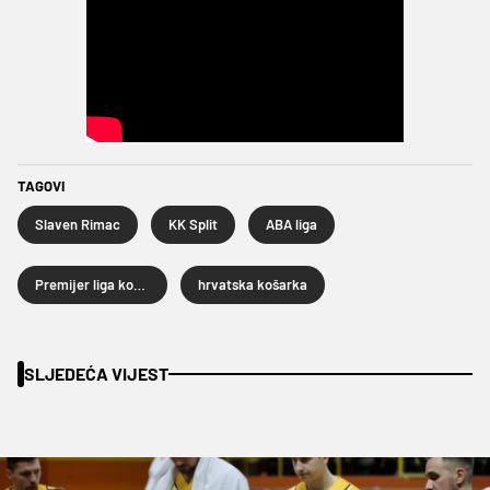
TAGOVI
Slaven Rimac
KK Split
ABA liga
Premijer liga košarkaša
hrvatska košarka
SLJEDEĆA VIJEST