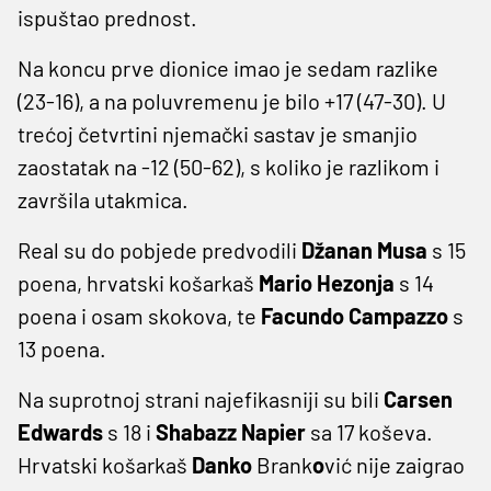
ispuštao prednost.
Na koncu prve dionice imao je sedam razlike
(23-16), a na poluvremenu je bilo +17 (47-30). U
trećoj četvrtini njemački sastav je smanjio
zaostatak na -12 (50-62), s koliko je razlikom i
završila utakmica.
Real su do pobjede predvodili
Džanan Musa
s 15
poena, hrvatski košarkaš
Mario Hezonja
s 14
poena i osam skokova, te
Facundo
Campazzo
s
13 poena.
Na suprotnoj strani najefikasniji su bili
Carsen
Edwards
s 18 i
Shabazz Napier
sa 17 koševa.
Hrvatski košarkaš
Danko
Brank
o
vić nije zaigrao