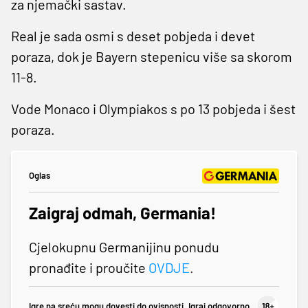
za njemački sastav.
Real je sada osmi s deset pobjeda i devet
poraza, dok je Bayern stepenicu više sa skorom
11-8.
Vode Monaco i Olympiakos s po 13 pobjeda i šest
poraza.
Oglas
Zaigraj odmah, Germania!
Cjelokupnu Germanijinu ponudu
pronađite i proučite
OVDJE
.
Igre na sreću mogu dovesti do ovisnosti. Igraj odgovorno.