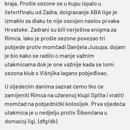
kraja. Prošle sezone se u kupu ispalo u
četvrtfinalu od Zadra, doigravanje ABA lige je
izmaklo za dlaku te nije osvojen naslov prvaka
Hrvatske. Zadrani su bili nerješiva enigma za
Rimca. Iako je prošle sezone povezao tri
pobjede protiv momčadi Danijela Jusupa, dojam
je bio kako se radilo o manje važnim
utakmicama dok je one važnije kada se lomi
sezona klub s Višnjika lagano pobjeđivao.
U sljedećim danima saznat ćemo tko će
zamijeniti Rimca na užarenoj klupi Splita i vratiti
momčad na pobjednički kolosijek. Prva sljedeća
utakmica je u nedjelju protiv Šibenčana u
domaćoj ligi. (dfg/dk)