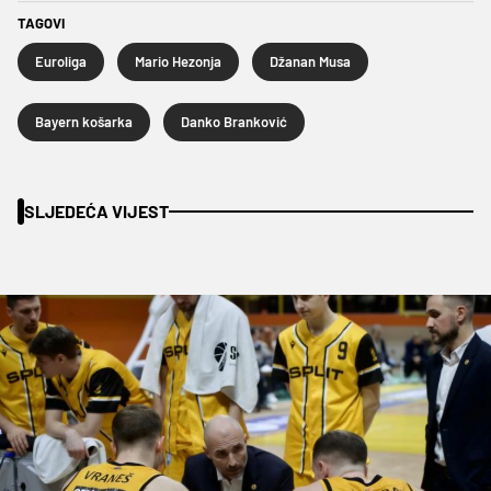
TAGOVI
Euroliga
Mario Hezonja
Džanan Musa
Bayern košarka
Danko Branković
SLJEDEĆA VIJEST