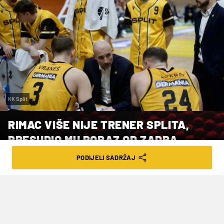
KK Split
RIMAC VIŠE NIJE TRENER SPLITA,
PRESUDIO MU PORAZ OD ZADRA
PODIJELI SADRŽAJ
VRIJEME ČITANJA: 2MIN | SUB. 04.01.25. | 08:00