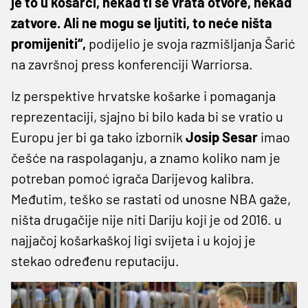
je to u košarci, nekad ti se vrata otvore, nekad
zatvore. Ali ne mogu se ljutiti, to neće ništa
promijeniti“,
podijelio je svoja razmišljanja Šarić
na završnoj press konferenciji Warriorsa.
Iz perspektive hrvatske košarke i pomaganja
reprezentaciji, sjajno bi bilo kada bi se vratio u
Europu jer bi ga tako izbornik
Josip
Sesar
imao
češće na raspolaganju, a znamo koliko nam je
potreban pomoć igrača Darijevog kalibra.
Međutim, teško se rastati od unosne NBA gaže,
ništa drugačije nije niti Dariju koji je od 2016. u
najjačoj košarkaškoj ligi svijeta i u kojoj je
stekao određenu reputaciju.