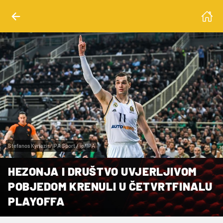
Stefanos Kyriazis/IPA Sport / ip/IPA
HEZONJA I DRUŠTVO UVJERLJIVOM
POBJEDOM KRENULI U ČETVRTFINALU
PLAYOFFA