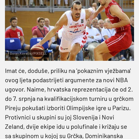
Goran Kovacic/PIXSELL
Imat će, doduše, priliku na 'pokaznim vježbama'
ovog ljeta podastrijeti argumente za novi NBA
ugovor. Naime, hrvatska reprezentacija će od 2.
do 7. srpnja na kvalifikacijskom turniru u grčkom
Pireju pokušati izboriti Olimpijske igre u Parizu.
Protivnici u skupini su joj Slovenija i Novi
Zeland, dvije ekipe idu u polufinale i križaju se
sa skupinom u kojoj su Grčka, Dominikanska