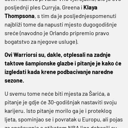
posljednji ples Curryja, Greena i
Klaya
Thompsona
, s tim da je posljednjespomenuti
najbliži tome da napusti mjesto dugogodišnje
sreće (navodno je Orlando pripremio pravo
bogatstvo za njegove usluge).
Ovi Warriorsi su, dakle, otplesali na zadnje
taktove šampionske glazbe i pitanje je kako će
izgledati kada krene podbacivanje naredne
sezone.
U svemu tome neće biti mjesta za Šarića, a
pitanje je gdje će 30-godišnjak nastaviti svoju
karijeru. Isto pitanje morilo ga je i proteklog
ljeta, spominjao se i povratak u Europu, ali pojas
za spašavanje s etiketom NBA lige dobacili su