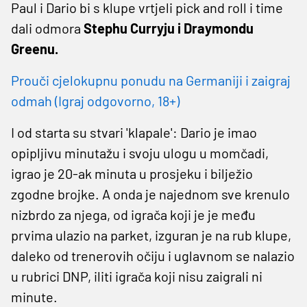
Paul i Dario bi s klupe vrtjeli pick and roll i time
dali odmora
Stephu Curryju i Draymondu
Greenu.
Prouči cjelokupnu ponudu na Germaniji i zaigraj
odmah (Igraj odgovorno, 18+)
I od starta su stvari 'klapale': Dario je imao
opipljivu minutažu i svoju ulogu u momčadi,
igrao je 20-ak minuta u prosjeku i bilježio
zgodne brojke. A onda je najednom sve krenulo
nizbrdo za njega, od igrača koji je je među
prvima ulazio na parket, izguran je na rub klupe,
daleko od trenerovih očiju i uglavnom se nalazio
u rubrici DNP, iliti igrača koji nisu zaigrali ni
minute.