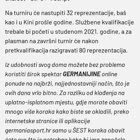
Na turniru će nastupiti 32 reprezentacije, baš
kao i u Kini prošle godine. Službene kvalifikacije
trebale bi početi u studenom 2021. godine, a za
plasman na završni turnir će nakon
pretkvalifikacija razigravati 80 reprezentacija.
Iz udobnosti svog doma možete bez problema
koristiti širok spektar
GERMANIJINE
online
ponude na najbrži, najjednostavniji način, što je
ovih dana vrlo bitno. Za razliku od klađenja na
uplatno-isplatnom mjestu, gdje morate obaviti
mnogo više koraka kako biste se okladili, preko
internetske stranice ili aplikacije
germaniasport.hr samo u ŠEST koraka obavit
ćete sve što je potrebno kako bi igra započela.