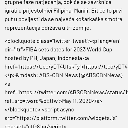
grupne faze natjecanja, dok će se završnica
igrati u prijestolnici Filipina, Manili. Bit će to prvi
put u povijesti da se najveća košarkaška smotra
reprezentacija održava u tri zemlje.
<blockquote class="twitter-tweet"><p lang="en"
dir="ltr">FIBA sets dates for 2023 World Cup
hosted by PH, Japan, Indonesia <a
href="https://t.co/yDT4UtskTy">https://t.co/yDT
</p>&mdash; ABS-CBN News (@ABSCBNNews)
<a
href="https://twitter.com/ABSCBNNews/status/
ref_src=twsrc%5Etfw">May 11, 2020</a>
</blockquote> <script async
src="https://platform.twitter.com/widgets.js"
charset="utf-8"></script>