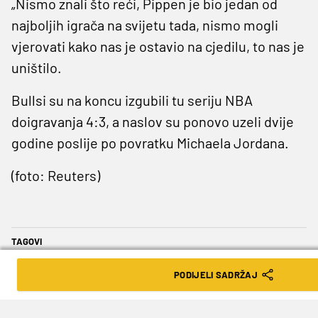
„Nismo znali što reći, Pippen je bio jedan od
najboljih igrača na svijetu tada, nismo mogli
vjerovati kako nas je ostavio na cjedilu, to nas je
uništilo.
Bullsi su na koncu izgubili tu seriju NBA
doigravanja 4:3, a naslov su ponovo uzeli dvije
godine poslije po povratku Michaela Jordana.
(foto: Reuters)
TAGOVI
Chicago Bulls
Toni Kukoč
Scottie Pippen
PODIJELI SADRŽAJ
košarka