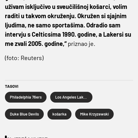
uživam isključivo u sveučilišnoj košarci, volim
raditi u takvom okruženju. Okružen si sjajnim
ljudima, ne samo sportašima. Odradio sam
intervju s Celticsima 1990. godine, a Lakersi su
me zvali 2005. godine,“
priznao je.
(foto: Reuters)
TAGOVI
Philadelphia 76ers
Los Angeles Lakers
Duke Blue Devils
košarka
Mike Krzyzewski