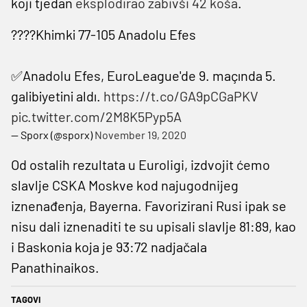
koji tjedan
eksplodirao zabivši 42 koša
.
????Khimki 77-105 Anadolu Efes
✅Anadolu Efes, EuroLeague'de 9. maçında 5.
galibiyetini aldı.
https://t.co/GA9pCGaPKV
pic.twitter.com/2M8K5Pyp5A
— Sporx (@sporx)
November 19, 2020
Od ostalih rezultata u Euroligi, izdvojit ćemo
slavlje CSKA Moskve kod najugodnijeg
iznenađenja, Bayerna. Favorizirani Rusi ipak se
nisu dali iznenaditi te su upisali slavlje 81:89, kao
i Baskonia koja je 93:72 nadjačala
Panathinaikos.
TAGOVI