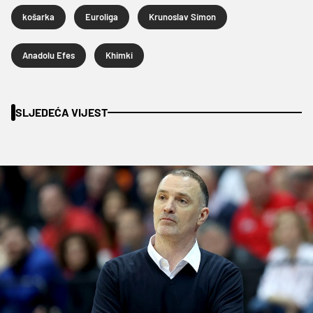
košarka
Euroliga
Krunoslav Simon
Anadolu Efes
Khimki
SLJEDEĆA VIJEST