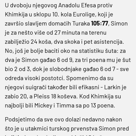
U dvoboju njegovog Anadolu Efesa protiv
Khimkija u sklopu 10. kola Eurolige, koji je
završio slavljem domaćih Turaka
105:77
, Simon
je za nešto više od 27 minuta na terenu
zabilježio 24 koša, dva skoka i pet asistencija.
No, još je bolje baciti oko na statistiku šuta: za
dva je Simon gađao 6 od 9, za tri poena mu je šut
bio 2 od 3, dok je slobodnjake gađao 6 od 7 - sve
odreda visoki postotci. Spomenimo da su
njegovi suigrači također bili efikasni - Larkin je
zabio 20, a Pleiss 18 koševa. Kod Khimkija su
najbolji bili Mickey i Timma sa po 13 poena.
Podsjetimo da sve ovo dolazi nedavno nakon
što je u utakmici turskog prvenstva Simon pred