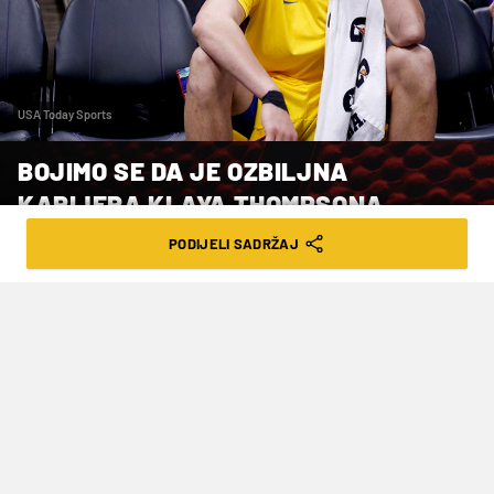
USA Today Sports
BOJIMO SE DA JE OZBILJNA
KARIJERA KLAYA THOMPSONA
GOTOVA
PODIJELI SADRŽAJ
VRIJEME ČITANJA: 2MIN | ČET. 19.11.20. | 17:56
Valja biti potpuno realan i suočiti se s