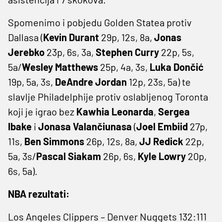
Spomenimo i pobjedu Golden Statea protiv
Dallasa (
Kevin
Durant
29p, 12s, 8a,
Jonas
Jerebko
23p, 6s, 3a,
Stephen
Curry
22p, 5s,
5a/
Wesley
Matthews
25p, 4a, 3s,
Luka
Dončić
19p, 5a, 3s,
DeAndre
Jordan
12p, 23s, 5a) te
slavlje Philadelphije protiv oslabljenog Toronta
koji je igrao bez
Kawhia
Leonarda
,
Sergea
Ibake
i
Jonasa
Valančiunasa
(
Joel
Embiid
27p,
11s,
Ben
Simmons
26p, 12s, 8a,
JJ
Redick
22p,
5a, 3s/
Pascal
Siakam
26p, 6s,
Kyle
Lowry
20p,
6s, 5a).
NBA rezultati:
Los Angeles Clippers – Denver Nuggets 132:111