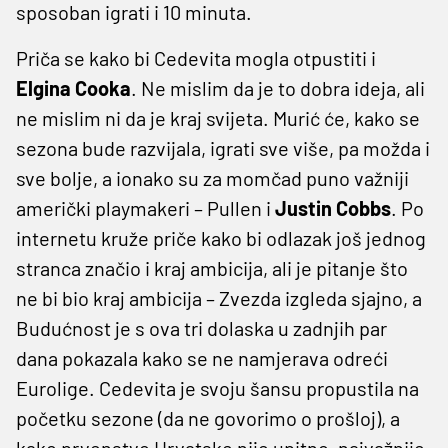
sposoban igrati i 10 minuta.
Priča se kako bi Cedevita mogla otpustiti i
Elgina Cooka
. Ne mislim da je to dobra ideja, ali
ne mislim ni da je kraj svijeta. Murić će, kako se
sezona bude razvijala, igrati sve više, pa možda i
sve bolje, a ionako su za momčad puno važniji
američki playmakeri – Pullen i
Justin Cobbs
. Po
internetu kruže priče kako bi odlazak još jednog
stranca značio i kraj ambicija, ali je pitanje što
ne bi bio kraj ambicija – Zvezda izgleda sjajno, a
Budućnost je s ova tri dolaska u zadnjih par
dana pokazala kako se ne namjerava odreći
Eurolige. Cedevita je svoju šansu propustila na
početku sezone (da ne govorimo o prošloj), a
kako prvenstvo Hrvatske nije upitno, najvažnije