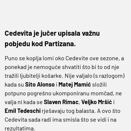
Cedevita je jučer upisala važnu
pobjedu kod Partizana.
Puno se koplja lomi oko Cedevite ove sezone, a
ponekad je nemoguće shvatiti što bi to od nje
tražili ljubitelji košarke. Nije valjalo (s razlogom)
kada su
Sito Alonso
i
Matej Mamić
složili
potpuno pogrešno ukomponiranu momčad, ne
valja ni kada se
Slaven
Rimac
,
Veljko
Mršić
i
Emil Tedeschi
rješavaju tog balasta. A ovo što
Cedevita sada radi ima smisla što se vidi i na
rezultatima.