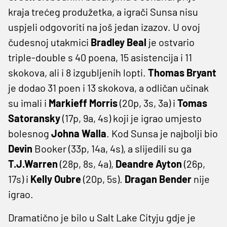
kraja trećeg produžetka, a igrači Sunsa nisu
uspjeli odgovoriti na još jedan izazov. U ovoj
čudesnoj utakmici
Bradley
Beal
je ostvario
triple-double s 40 poena, 15 asistencija i 11
skokova, ali i 8 izgubljenih lopti.
Thomas
Bryant
je dodao 31 poen i 13 skokova, a odličan učinak
su imali i
Markieff
Morris
(20p, 3s, 3a) i
Tomas
Satoransky
(17p, 9a, 4s) koji je igrao umjesto
bolesnog
Johna
Walla
. Kod Sunsa je najbolji bio
Devin
Booker (33p, 14a, 4s), a slijedili su ga
T.J.Warren
(28p, 8s, 4a),
Deandre
Ayton
(26p,
17s) i
Kelly
Oubre
(20p, 5s).
Dragan
Bender
nije
igrao.
Dramatično je bilo u Salt Lake Cityju gdje je