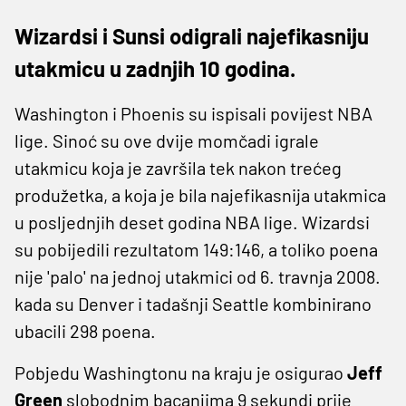
Wizardsi i Sunsi odigrali najefikasniju
utakmicu u zadnjih 10 godina.
Washington i Phoenis su ispisali povijest NBA
lige. Sinoć su ove dvije momčadi igrale
utakmicu koja je završila tek nakon trećeg
produžetka, a koja je bila najefikasnija utakmica
u posljednjih deset godina NBA lige. Wizardsi
su pobijedili rezultatom 149:146, a toliko poena
nije 'palo' na jednoj utakmici od 6. travnja 2008.
kada su Denver i tadašnji Seattle kombinirano
ubacili 298 poena.
Pobjedu Washingtonu na kraju je osigurao
Jeff
Green
slobodnim bacanjima 9 sekundi prije