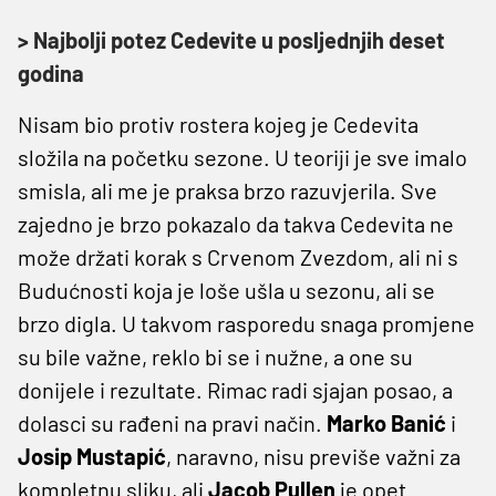
> Najbolji potez Cedevite u posljednjih deset
godina
Nisam bio protiv rostera kojeg je Cedevita
složila na početku sezone. U teoriji je sve imalo
smisla, ali me je praksa brzo razuvjerila. Sve
zajedno je brzo pokazalo da takva Cedevita ne
može držati korak s Crvenom Zvezdom, ali ni s
Budućnosti koja je loše ušla u sezonu, ali se
brzo digla. U takvom rasporedu snaga promjene
su bile važne, reklo bi se i nužne, a one su
donijele i rezultate. Rimac radi sjajan posao, a
dolasci su rađeni na pravi način.
Marko Banić
i
Josip Mustapić
, naravno, nisu previše važni za
kompletnu sliku, ali
Jacob Pullen
je opet