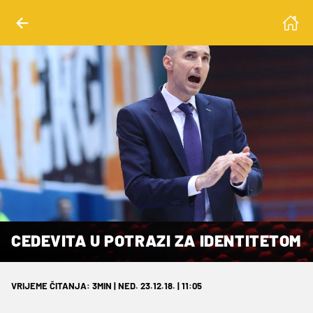
CEDEVITA U POTRAZI ZA IDENTITETOM
VRIJEME ČITANJA: 3MIN | NED. 23.12.18. | 11:05