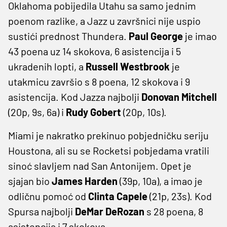
Oklahoma pobijedila Utahu sa samo jednim
poenom razlike, a Jazz u završnici nije uspio
sustići prednost Thundera.
Paul
George
je imao
43 poena uz 14 skokova, 6 asistencija i 5
ukradenih lopti, a
Russell
Westbrook
je
utakmicu završio s 8 poena, 12 skokova i 9
asistencija. Kod Jazza najbolji
Donovan
Mitchell
(20p, 9s, 6a) i
Rudy
Gobert
(20p, 10s).
Miami je nakratko prekinuo pobjedničku seriju
Houstona, ali su se Rocketsi pobjedama vratili
sinoć slavljem nad San Antonijem. Opet je
sjajan bio
James
Harden
(39p, 10a), a imao je
odličnu pomoć od
Clinta
Capele
(21p, 23s). Kod
Spursa najbolji
DeMar
DeRozan
s 28 poena, 8
asistencija i 7 skokova.