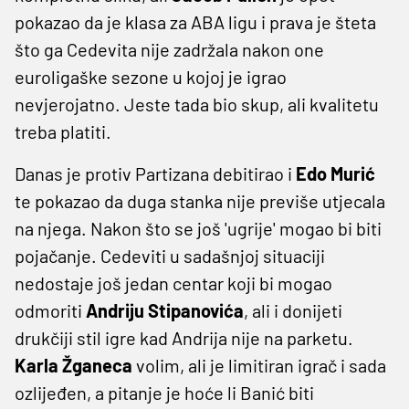
pokazao da je klasa za ABA ligu i prava je šteta
što ga Cedevita nije zadržala nakon one
euroligaške sezone u kojoj je igrao
nevjerojatno. Jeste tada bio skup, ali kvalitetu
treba platiti.
Danas je protiv Partizana debitirao i
Edo Murić
te pokazao da duga stanka nije previše utjecala
na njega. Nakon što se još 'ugrije' mogao bi biti
pojačanje. Cedeviti u sadašnjoj situaciji
nedostaje još jedan centar koji bi mogao
odmoriti
Andriju Stipanovića
, ali i donijeti
drukčiji stil igre kad Andrija nije na parketu.
Karla Žganeca
volim, ali je limitiran igrač i sada
ozlijeđen, a pitanje je hoće li Banić biti