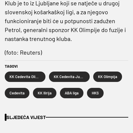
Klub je to iz Ljubljane koji se natječe u drugoj
slovenskoj košarkaškoj ligi, a za njegovo
funkcioniranje biti će u potpunosti zadužen
Petrol, generalni sponzor KK Olimpije do fuzije i
nastanka trenutnog kluba.
(foto: Reuters)
TAGOVI
KK Cedevita Olimpija Ljubljana
KK Cedevita Junior
KK Olimpija
Cedevita
KK Ilirija
ABA liga
HKS
SLJEDEĆA VIJEST