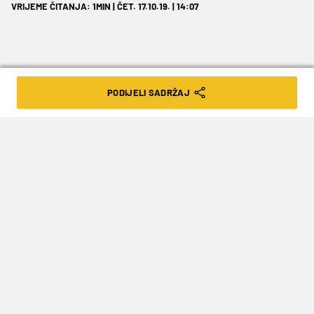
VRIJEME ČITANJA: 1MIN | ČET. 17.10.19. | 14:07
PODIJELI SADRŽAJ
Sporost i inkonzistentnost pravnog
aparata stajala je Cedevitu Junior
prilike za boljim razvojem svog mladog
kadra.
Spajanjem zagrebačke
Cedevite
i ljubljanske
Olimpije
nastala je nova
KK Cedevita Olimpija
,
klub s velikim ambicijama napada na vrh ABA
lige i sudjelovanjem u europskim natjecanjima.
Ono što je ostalo smješteno u Zagrebu je
KK