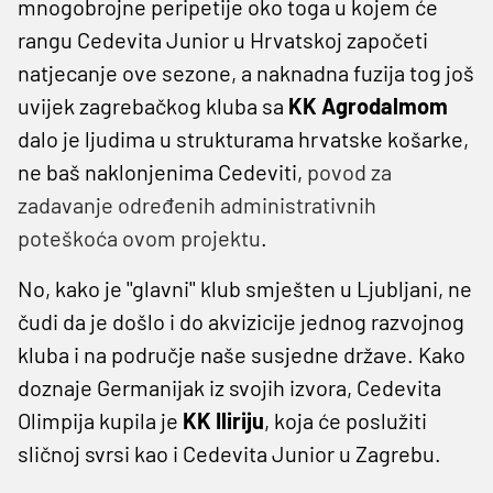
mnogobrojne peripetije oko toga u kojem će
rangu Cedevita Junior u Hrvatskoj započeti
natjecanje ove sezone, a naknadna fuzija tog još
uvijek zagrebačkog kluba sa
KK Agrodalmom
dalo je ljudima u strukturama hrvatske košarke,
ne baš naklonjenima Cedeviti,
povod za
zadavanje određenih administrativnih
poteškoća ovom projektu
.
No, kako je ''glavni'' klub smješten u Ljubljani, ne
čudi da je došlo i do akvizicije jednog razvojnog
kluba i na područje naše susjedne države. Kako
doznaje Germanijak iz svojih izvora, Cedevita
Olimpija kupila je
KK Iliriju
, koja će poslužiti
sličnoj svrsi kao i Cedevita Junior u Zagrebu.