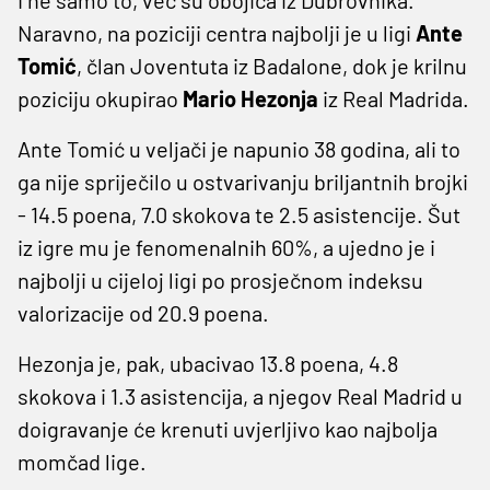
Naravno, na poziciji centra najbolji je u ligi
Ante
Tomić
, član Joventuta iz Badalone, dok je krilnu
poziciju okupirao
Mario Hezonja
iz Real Madrida.
Ante Tomić u veljači je napunio 38 godina, ali to
ga nije spriječilo u ostvarivanju briljantnih brojki
- 14.5 poena, 7.0 skokova te 2.5 asistencije. Šut
iz igre mu je fenomenalnih 60%, a ujedno je i
najbolji u cijeloj ligi po prosječnom indeksu
valorizacije od 20.9 poena.
Hezonja je, pak, ubacivao 13.8 poena, 4.8
skokova i 1.3 asistencija, a njegov Real Madrid u
doigravanje će krenuti uvjerljivo kao najbolja
momčad lige.