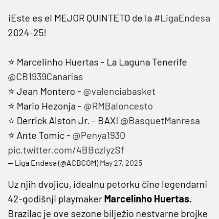
¡Este es el MEJOR QUINTETO de la
#LigaEndesa
2024-25!
⭐ Marcelinho Huertas - La Laguna Tenerife
@CB1939Canarias
⭐ Jean Montero -
@valenciabasket
⭐ Mario Hezonja -
@RMBaloncesto
⭐ Derrick Alston Jr. - BAXI
@BasquetManresa
⭐ Ante Tomic -
@Penya1930
pic.twitter.com/4BBczlyzSf
— Liga Endesa (@ACBCOM)
May 27, 2025
Uz njih dvojicu, idealnu petorku čine legendarni
42-godišnji playmaker
Marcelinho Huertas.
Brazilac je ove sezone bilježio nestvarne brojke