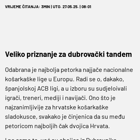
VRIJEME ČITANJA: 3MIN | UTO. 27.05.25. | 08:01
Veliko priznanje za dubrovački tandem
Odabrana je najbolja petorka najjače nacionalne
košarkaške lige u Europu. Radi se o, dakako,
španjolskoj ACB ligi, a u izboru su sudjeloivali
igrači, treneri, mediji i navijači. Ono što je
najzanimljivije za hrvatske košarkaške
sladokusce, svakako je činjenica da su među
petoricom najboljih čak dvojica Hrvata.
I ne samo to, već su obojica iz Dubrovnika.