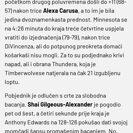
početkom drugog poluvremena došli do +11 (68-
57) nakon trice
Alexa Carusa
, a to im je bila
jedina dvoznamenkasta prednost. Minnesota se
na 4:26 minuta do kraja treće četvrtine uspjela
vratiti do izjednačenja (79-79), nakon trice
DiVincenza, ali do potpunog preokreta domaći
košarkaši nisu mogli. Za to su podjednako krivi
napad, ali i obrana Thundera, koja je
Timberwolvese natjerala na čak 21 izgubljenu
loptu.
Pobjednik je odlučen s crte za slobodna
bacanja.
Shai Gilgeous-Alexander
je pogodio
pet od šest, a četiri sekunde prije kraja je
Anthony Edwards na 128-126 pokušao dati svojoj
momčadi šansu promašenim bacanjem. No,