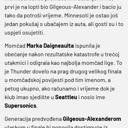
prvi je na lopti bio Gilgeous-Alexander i bacio ju
tako da potroši vrijeme. Minnesoti je ostao još
jedan pokušaj s ubačajem iz auta, ali gosti su i to
uspjeli osujetiti.
Momčad
Marka Daigneaulta
ispunila je
obećanje nakon rezultatske katastrofe u trećoj
utakmici i odigrala kao najbolja momčad lige. To
je Thunder dovelo na prag drugog velikog finala
u momčadskoj povijesti pod tim imenom, a
petog ukupno, ako računamo i vrijeme dok je
klub imao sjedište u
Seattleu
i nosio ime
Supersonics
.
Generacija predvođena
Gilgeous-Alexanderom
ulaskom u finale bi ponovila dostignuće iz