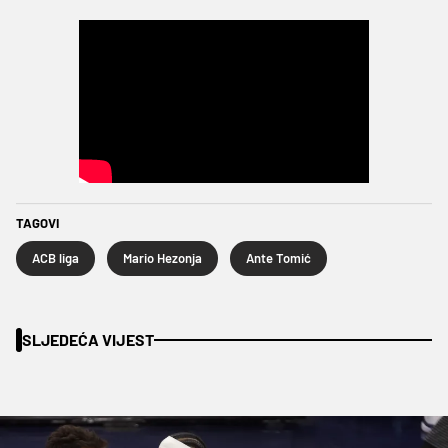
TAGOVI
ACB liga
Mario Hezonja
Ante Tomić
SLJEDEĆA VIJEST