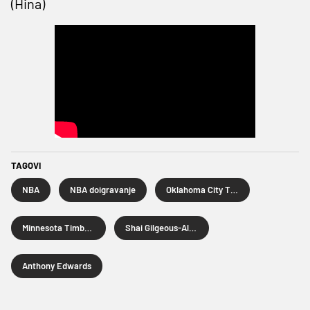
(Hina)
TAGOVI
NBA
NBA doigravanje
Oklahoma City Thunder
Minnesota Timberwolves
Shai Gilgeous-Alexander
Anthony Edwards