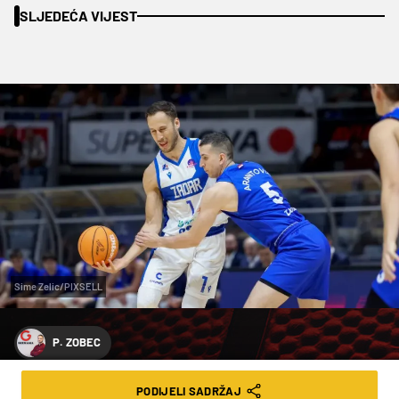
SLJEDEĆA VIJEST
Sime Zelic/PIXSELL
P. ZOBEC
ZADRANI POTVRDILI APSOLUTNU
PODIJELI SADRŽAJ