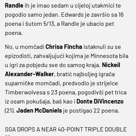
Randle
ih je imao sedam u cijeloj utakmici te
pogodio samo jedan. Edwards je završio sa 16
poena i šutom 5/13, a Randle je ubacio pet
poena.
No, u momčadi
Chrisa Fincha
istaknuli su se
epizodisti, zahvaljujući kojima je Minnesota bila
u igri za pobjedu sve do samog kraja.
Nickeil
Alexander-Walker
, bratić najboljeg igrača
suparničke momčadi, predvodio je strijelce
Timberwolvesa s 23 poena, pogodivši pet trica
iz osam pokušaja, baš kao i
Donte DiVincenzo
(21).
Jaden McDaniels
je postigao 22 poena.
SGA DROPS A NEAR 40-POINT TRIPLE DOUBLE