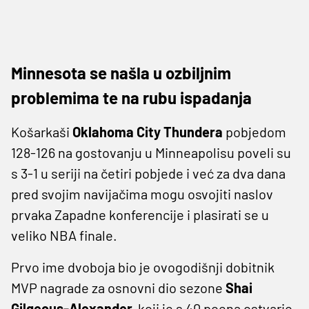
Minnesota se našla u ozbiljnim
problemima te na rubu ispadanja
Košarkaši
Oklahoma City Thundera
pobjedom
128-126 na gostovanju u Minneapolisu poveli su
s 3-1 u seriji na četiri pobjede i već za dva dana
pred svojim navijačima mogu osvojiti naslov
prvaka Zapadne konferencije i plasirati se u
veliko NBA finale.
Prvo ime dvoboja bio je ovogodišnji dobitnik
MVP nagrade za osnovni dio sezone
Shai
Gilgeous-Alexander,
koji je s 40 poena ostvario