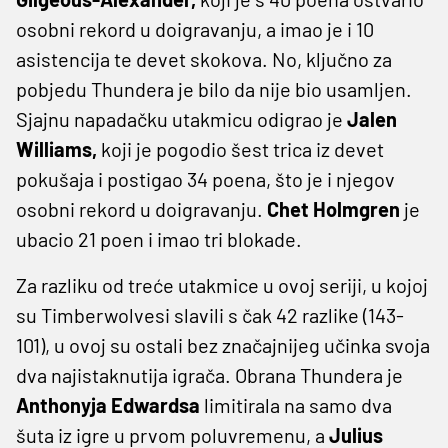
osobni rekord u doigravanju, a imao je i 10
asistencija te devet skokova. No, ključno za
pobjedu Thundera je bilo da nije bio usamljen.
Sjajnu napadačku utakmicu odigrao je
Jalen
Williams,
koji je pogodio šest trica iz devet
pokušaja i postigao 34 poena, što je i njegov
osobni rekord u doigravanju.
Chet Holmgren
je
ubacio 21 poen i imao tri blokade.
Za razliku od treće utakmice u ovoj seriji, u kojoj
su Timberwolvesi slavili s čak 42 razlike (143-
101), u ovoj su ostali bez značajnijeg učinka svoja
dva najistaknutija igrača. Obrana Thundera je
Anthonyja Edwardsa
limitirala na samo dva
šuta iz igre u prvom poluvremenu, a
Julius