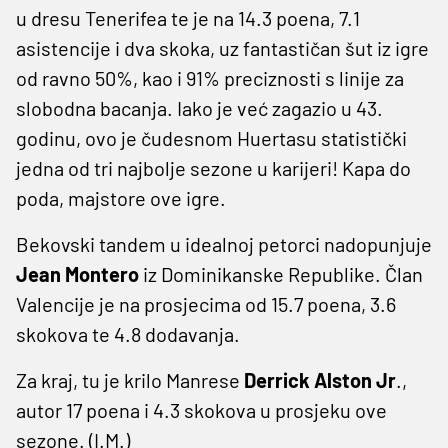
u dresu Tenerifea te je na 14.3 poena, 7.1
asistencije i dva skoka, uz fantastičan šut iz igre
od ravno 50%, kao i 91% preciznosti s linije za
slobodna bacanja. Iako je već zagazio u 43.
godinu, ovo je čudesnom Huertasu statistički
jedna od tri najbolje sezone u karijeri! Kapa do
poda, majstore ove igre.
Bekovski tandem u idealnoj petorci nadopunjuje
Jean Montero
iz Dominikanske Republike. Član
Valencije je na prosjecima od 15.7 poena, 3.6
skokova te 4.8 dodavanja.
Za kraj, tu je krilo Manrese
Derrick Alston Jr
.,
autor 17 poena i 4.3 skokova u prosjeku ove
sezone. (I.M.)