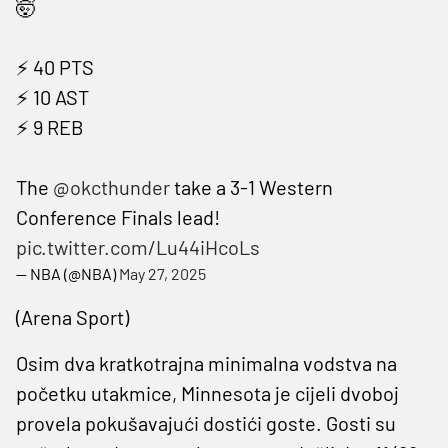
🤯
⚡️ 40 PTS
⚡️ 10 AST
⚡️ 9 REB
The
@okcthunder
take a 3-1 Western
Conference Finals lead!
pic.twitter.com/Lu44iHcoLs
— NBA (@NBA)
May 27, 2025
(Arena Sport)
Osim dva kratkotrajna minimalna vodstva na
početku utakmice, Minnesota je cijeli dvoboj
provela pokušavajući dostići goste. Gosti su