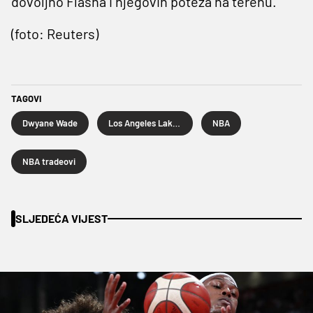
dovoljno Flasha i njegovih poteza na terenu.
(foto: Reuters)
TAGOVI
Dwyane Wade
Los Angeles Lakers
NBA
NBA tradeovi
SLJEDEĆA VIJEST