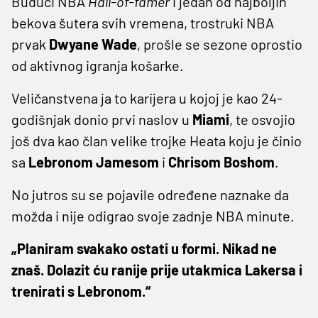
Budući NBA
Hall-of-famer
i jedan od najboljih
bekova šutera svih vremena, trostruki NBA
prvak
Dwyane Wade
, prošle se sezone oprostio
od aktivnog igranja košarke.
Veličanstvena ja to karijera u kojoj je kao 24-
godišnjak donio prvi naslov u
Miami
, te osvojio
još dva kao član velike trojke Heata koju je činio
sa
Lebronom Jamesom
i
Chrisom Boshom
.
No jutros su se pojavile određene naznake da
možda i nije odigrao svoje zadnje NBA minute.
„Planiram svakako ostati u formi. Nikad ne
znaš. Dolazit ću ranije prije utakmica Lakersa i
trenirati s Lebronom.“