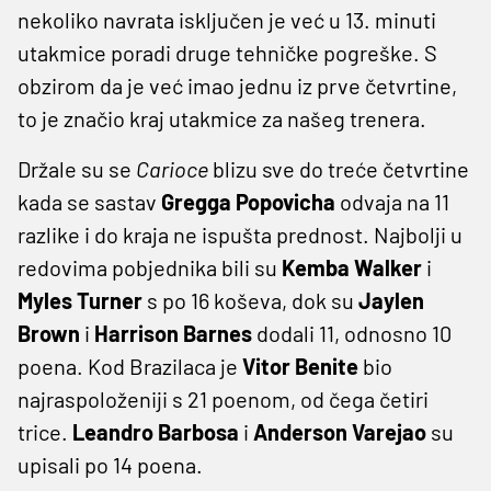
nekoliko navrata isključen je već u 13. minuti
utakmice poradi druge tehničke pogreške. S
obzirom da je već imao jednu iz prve četvrtine,
to je značio kraj utakmice za našeg trenera.
Držale su se
Carioce
blizu sve do treće četvrtine
kada se sastav
Gregga Popovicha
odvaja na 11
razlike i do kraja ne ispušta prednost. Najbolji u
redovima pobjednika bili su
Kemba Walker
i
Myles Turner
s po 16 koševa, dok su
Jaylen
Brown
i
Harrison Barnes
dodali 11, odnosno 10
poena. Kod Brazilaca je
Vitor Benite
bio
najraspoloženiji s 21 poenom, od čega četiri
trice.
Leandro Barbosa
i
Anderson Varejao
su
upisali po 14 poena.