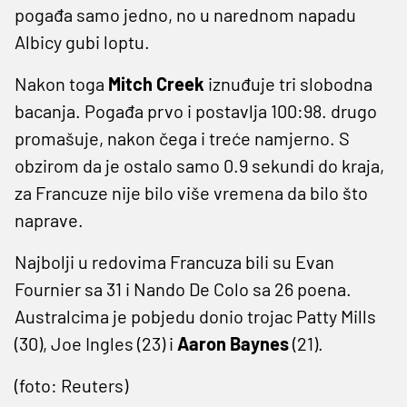
pogađa samo jedno, no u narednom napadu
Albicy gubi loptu.
Nakon toga
Mitch Creek
iznuđuje tri slobodna
bacanja. Pogađa prvo i postavlja 100:98. drugo
promašuje, nakon čega i treće namjerno. S
obzirom da je ostalo samo 0.9 sekundi do kraja,
za Francuze nije bilo više vremena da bilo što
naprave.
Najbolji u redovima Francuza bili su Evan
Fournier sa 31 i Nando De Colo sa 26 poena.
Australcima je pobjedu donio trojac Patty Mills
(30), Joe Ingles (23) i
Aaron Baynes
(21).
(foto: Reuters)