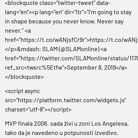
<blockquote class="twitter-tweet" data-
lang="en"><p lang="en" dir="ltr">“I’m going to stay
in shape because you never know. Never say
never.” <a
href="https://t.co/wANjsfCr9r">https://t.co/wANj
</p>&mdash; SLAM (@SLAMonline) <a
href="https://twitter.com/SLAMonline/status/11
ref_src=twsrc%5Etfw">September 8, 2019</a>
</blockquote>
<script async
src="https://platform.twitter.com/widgets.js"
charset="utf-8"></script>
MVP finala 2006. sada živi u zoni Los Angelesa,
tako da je navedeno u potpunosti izvedivo.