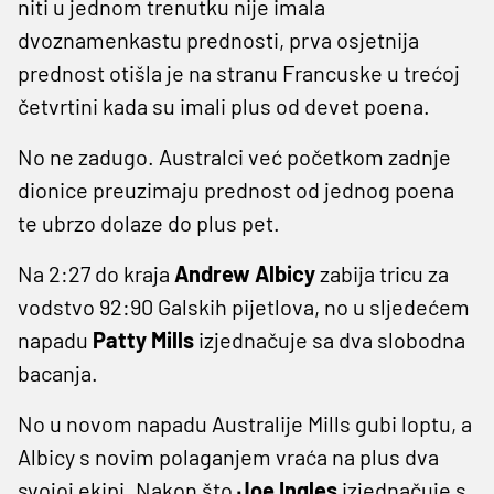
niti u jednom trenutku nije imala
dvoznamenkastu prednosti, prva osjetnija
prednost otišla je na stranu Francuske u trećoj
četvrtini kada su imali plus od devet poena.
No ne zadugo. Australci već početkom zadnje
dionice preuzimaju prednost od jednog poena
te ubrzo dolaze do plus pet.
Na 2:27 do kraja
Andrew Albicy
zabija tricu za
vodstvo 92:90 Galskih pijetlova, no u sljedećem
napadu
Patty Mills
izjednačuje sa dva slobodna
bacanja.
No u novom napadu Australije Mills gubi loptu, a
Albicy s novim polaganjem vraća na plus dva
svojoj ekipi. Nakon što
Joe Ingles
izjednačuje s