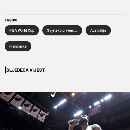
TAGOVI
FIBA World Cup
Svjetsko prvenstvo u košarci
Australija
Francuska
SLJEDEĆA VIJEST