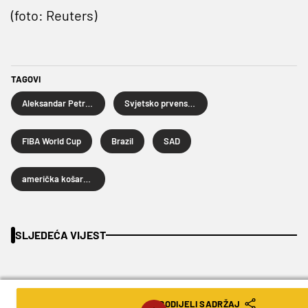
(foto: Reuters)
TAGOVI
Aleksandar Petrović
Svjetsko prvenstvo u košarci
FIBA World Cup
Brazil
SAD
američka košarkaška reprezentacija
SLJEDEĆA VIJEST
PODIJELI SADRŽAJ