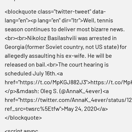
<blockquote class="twitter-tweet" data-
lang="en"><p lang="en" dir="ltr">Well, tennis
season continues to deliver most bizarre news.
<br><br>Nikoloz Basilashvili was arrested in
Georgia (former Soviet country, not US state) for
allegedly assaulting his ex-wife. He will be
released on bail.<br>The court hearing is
scheduled July 16th.<a
href="https://t.co/MpKGJ882J3">https://t.co/M
</p>&mdash; Oleg S. (@AnnaK_4ever) <a
href="https://twitter.com/AnnaK_4ever/status/
ref_src=twsrc%5Etfw">May 24, 2020</a>
</blockquote>
<script async