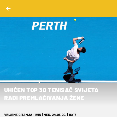
UHIĆEN TOP 30 TENISAČ SVIJETA
RADI PREMLAĆIVANJA ŽENE
VRIJEME ČITANJA: 1MIN | NED. 24.05.20. | 16:17