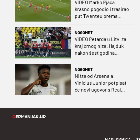
VIDEO Marko Pjaca
krasno pogodio i trasirao
put Twenteu prema
važnoj pobjedi
NOGOMET
VIDEO Petarda u Litvi za
kraj crnog niza: Hajduk
nakon šest godina
pobijedio na europskom
gostovanju
NOGOMET
Ništa od Arsenala:
Vinicius Junior potpisat
će novi ugovor s Real
Madridom
NASLOVNICA
S