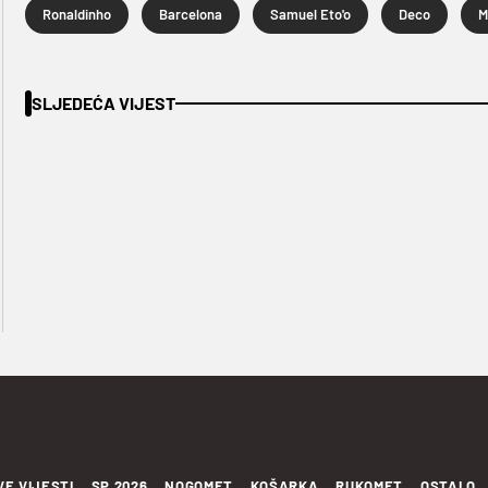
Ronaldinho
Barcelona
Samuel Eto'o
Deco
M
SLJEDEĆA VIJEST
VE VIJESTI
SP 2026
NOGOMET
KOŠARKA
RUKOMET
OSTALO