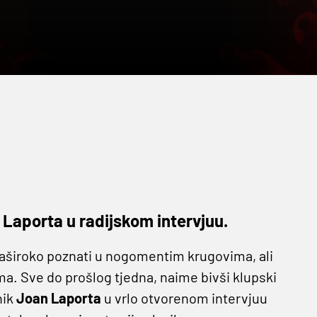
k Laporta u radijskom intervjuu.
u naširoko poznati u nogomentim krugovima, ali
ima. Sve do prošlog tjedna, naime bivši klupski
nik
Joan
Laporta
u vrlo otvorenom intervjuu