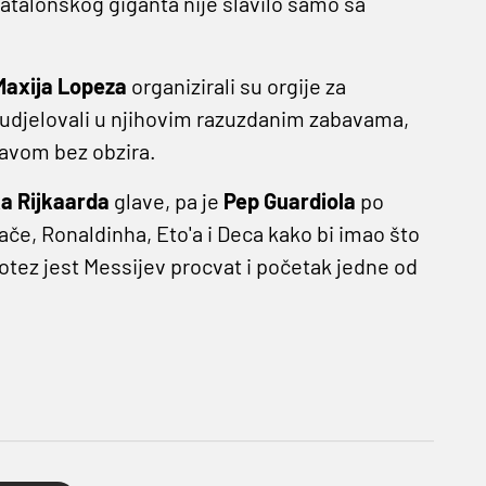
 katalonskog giganta nije slavilo samo sa
Maxija
Lopeza
organizirali su orgije za
 sudjelovali u njihovim razuzdanim zabavama,
glavom bez obzira.
ka
Rijkaarda
glave, pa je
Pep
Guardiola
po
če, Ronaldinha, Eto'a i Deca kako bi imao što
otez jest Messijev procvat i početak jedne od
!