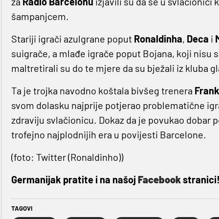
za
Radio
Barcelonu
izjavili su da se u svlačionici
šampanjcem.
Stariji igrači azulgrane poput
Ronaldinha
,
Deca
i
suigrače, a mlađe igrače poput Bojana, koji nisu
maltretirali su do te mjere da su bježali iz kluba 
Ta je trojka navodno koštala bivšeg trenera
Fran
svom dolasku najprije potjerao problematične igra
zdraviju svlačionicu. Dokaz da je povukao dobar p
trofejno najplodnijih era u povijesti Barcelone.
(foto: Twitter (Ronaldinho))
Germanijak pratite i na našoj
Facebook
stranici
TAGOVI