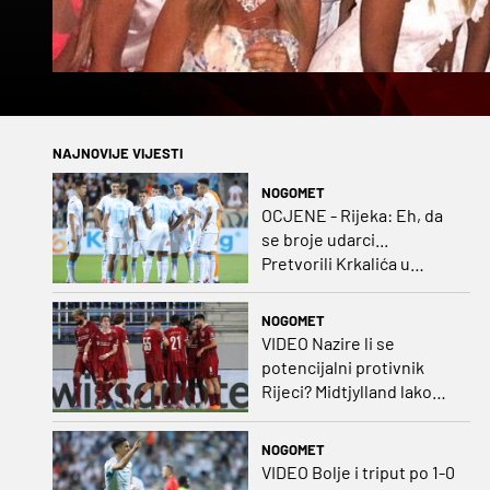
NAJNOVIJE VIJESTI
NOGOMET
OCJENE - Rijeka: Eh, da
se broje udarci...
Pretvorili Krkalića u
junaka, a izlet na uzvrat u
ozbiljan posao!
NOGOMET
VIDEO Nazire li se
potencijalni protivnik
Rijeci? Midtjylland lako
protiv Iraca za slavlje u
prvoj utakmici
NOGOMET
VIDEO Bolje i triput po 1-0