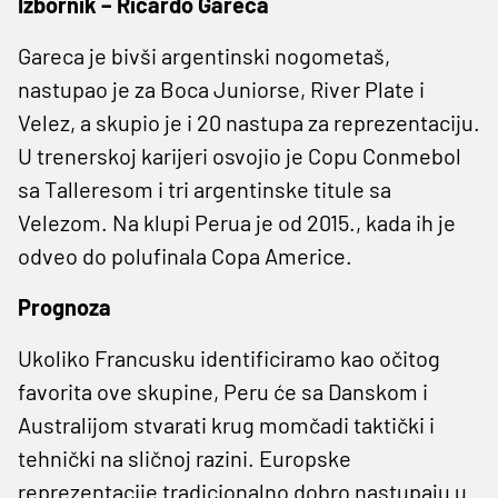
Izbornik – Ricardo Gareca
Gareca je bivši argentinski nogometaš,
nastupao je za Boca Juniorse, River Plate i
Velez, a skupio je i 20 nastupa za reprezentaciju.
U trenerskoj karijeri osvojio je Copu Conmebol
sa Talleresom i tri argentinske titule sa
Velezom. Na klupi Perua je od 2015., kada ih je
odveo do polufinala Copa Americe.
Prognoza
Ukoliko Francusku identificiramo kao očitog
favorita ove skupine, Peru će sa Danskom i
Australijom stvarati krug momčadi taktički i
tehnički na sličnoj razini. Europske
reprezentacije tradicionalno dobro nastupaju u